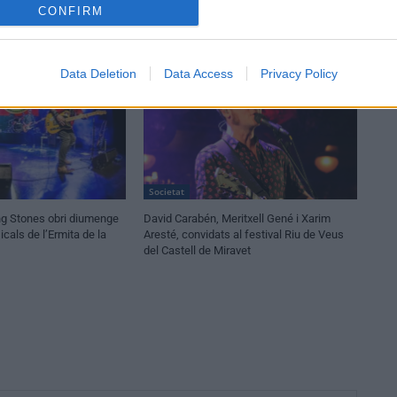
CONFIRM
Data Deletion
Data Access
Privacy Policy
Societat
ling Stones obri diumenge
David Carabén, Meritxell Gené i Xarim
cals de l’Ermita de la
Aresté, convidats al festival Riu de Veus
del Castell de Miravet