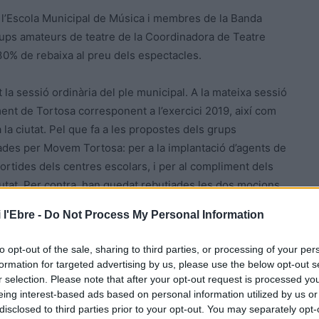
e l’Escola Municipal de Música i membres de la Banda
ups amateurs de teatre de la Coordinadora de Teatre
30% de rebaixa al preu dels espectacles.
la sessió ordinària del ple municipal. A la mateixa sessió
ent de Tortosa corresponent a l’exercici 2019, així com
 la ciutat. Pel que fa a les propostes dels grups
ades per Movem Tortosa: per a la implantació d’agents de
 sortides dels centres escolars, i per al compliment dels
 ciutat. Per contra, han quedat rebutjades les dos mocions
lic a l’avinguda Ferran d’Aragó i pel control de la
 l'Ebre -
Do Not Process My Personal Information
i l’altra, pel manteniment dels bancs de la ciutat i
to opt-out of the sale, sharing to third parties, or processing of your per
formation for targeted advertising by us, please use the below opt-out s
r selection. Please note that after your opt-out request is processed y
eing interest-based ads based on personal information utilized by us or
disclosed to third parties prior to your opt-out. You may separately opt-