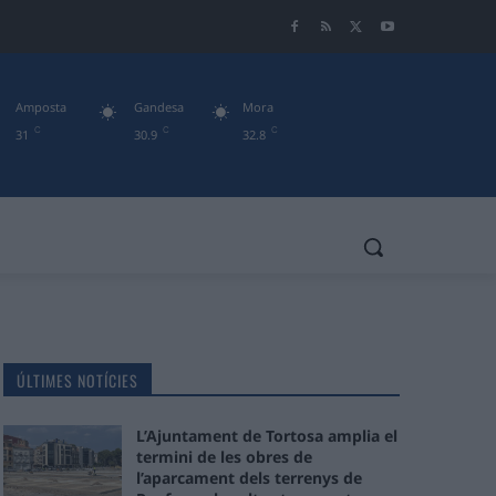
Amposta
Gandesa
Mora
C
C
C
31
30.9
32.8
ÚLTIMES NOTÍCIES
L’Ajuntament de Tortosa amplia el
termini de les obres de
l’aparcament dels terrenys de