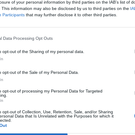
losure of your personal information by third parties on the IAB’s list of
. This information may also be disclosed by us to third parties on the
IA
Participants
that may further disclose it to other third parties.
Article següent
l Data Processing Opt Outs
s
Vídeo · Les primeres vacunes de covid a professionals
s’han administrat al CAP l’Aldea i a l’Hospital de
o opt-out of the Sharing of my personal data.
Tortosa Verge de la Cinta
In
o opt-out of the Sale of my Personal Data.
In
to opt-out of processing my Personal Data for Targeted
ing.
In
o opt-out of Collection, Use, Retention, Sale, and/or Sharing
ersonal Data that Is Unrelated with the Purposes for which it
lected.
Out