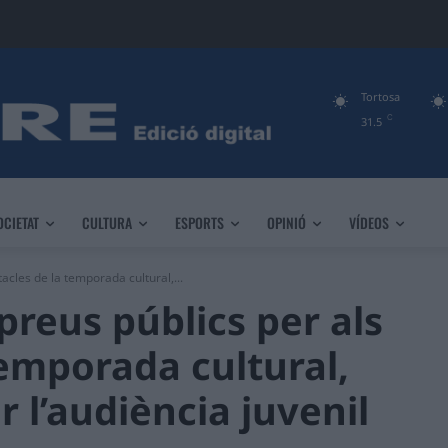
Tortosa
C
31.5
OCIETAT
CULTURA
ESPORTS
OPINIÓ
VÍDEOS
acles de la temporada cultural,...
preus públics per als
temporada cultural,
 l’audiència juvenil