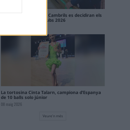
En les tirades de Flix i Cambrils es decidiran els
campions de l’Interclubs 2026
08 maig 2026
La tortosina Cinta Talarn, campiona d’Espanya
de 10 balls solo júnior
08 maig 2026
Veure'n més