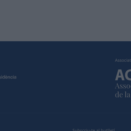
Associat
Subscriu-te al butlletí