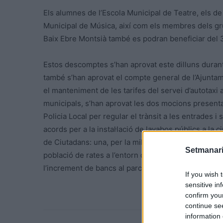
Els alumnes de l’Escola Municipal de Teatre, els d
Municipal de Música, així com els membres dels gr
Baix Ebre Montsià també es podran beneficiar del 
Estos descomptes s’han aprovat este dilluns durant 
també s’han aprovat el compte general de l’Ajuntam
el manteniment de les tarifes del servei d’autotaxi a
municipals, s’han aprovat les dos mocions present
Policia Local per regular el trànsit a les entrades i
acords per a la instal·lació de lavabos públics a la
de Ciutadans: una, per la millora de l’enllumenat púb
Setmanari
població de rates a l’entorn del carrer Vergés Paulí, 
l’increment de bancs al parc Teodor Gonzalez.
If you wish 
sensitive in
confirm you
continue se
information 