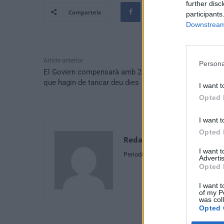
further disc
Comparteix
participants
Downstream 
Article anterior
Persona
El Govern compensarà amb 2.500 euros els comerço
que hagin de tancar deu dies
I want t
Opted 
I want t
Opted 
Redaccio
I want 
Periodistes
Advertis
Opted 
I want t
of my P
was col
Opted 