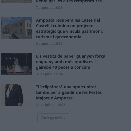
Renfe per les altes temperatures
7 d'agost de 2026
Amposta recupera les Cases del
Castell i culmina un projecte
estratègic que vincula patrimoni,
turisme i gastronomia
6 d'agost de 2026
Els vestits de paper guanyen força
enguany amb més modistes i
gairebé 40 peces a concurs
31 de juliol de 2026
“L’eclipsi serà una oportunitat
també per a gaudir de les Festes
Majors d’Amposta”
31 de juliol de 2026
Carrega més