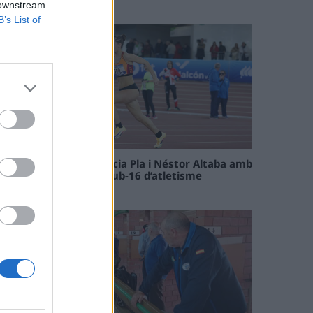
09 maig 2026
 downstream
B’s List of
Paula Sintorres, Patrícia Pla i Néstor Altaba amb
la selecció catalana sub-16 d’atletisme
08 maig 2026