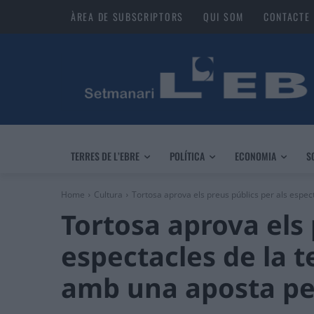
ÀREA DE SUBSCRIPTORS
QUI SOM
CONTACTE
TERRES DE L’EBRE
POLÍTICA
ECONOMIA
S
Home
Cultura
Tortosa aprova els preus públics per als espect
Tortosa aprova els 
espectacles de la 
amb una aposta per