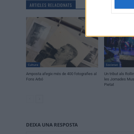
ARTICLES RELACIONATS
Cultura
Societat
Amposta afegix més de 400 fotografies al
Un tribut als Rol
Fons Arbó
les Jornades Musi
Pietat
DEIXA UNA RESPOSTA