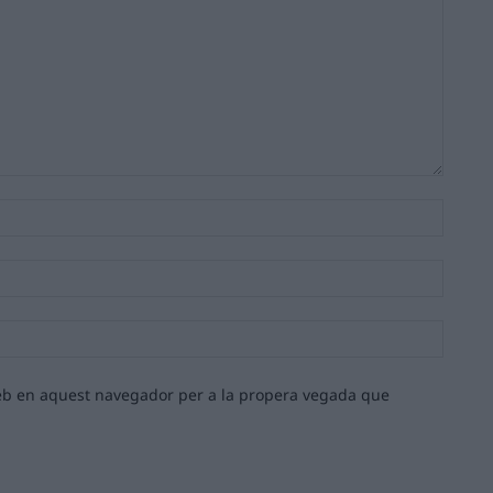
Nom:*
Email:*
Lloc
web:
 web en aquest navegador per a la propera vegada que