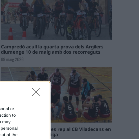
Campredó acull la quarta prova dels Argilers
diumenge 10 de maig amb dos recorreguts
09 maig 2026
sonal or
ection to
ou may
 personal
El Cantaires amb baixes rep al CB Viladecans en
el tram decisiu de la lliga
out of the