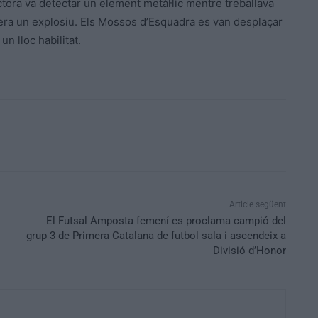
ctora va detectar un element metàl·lic mentre treballava
 era un explosiu. Els Mossos d’Esquadra es van desplaçar
un lloc habilitat.
Article següent
El Futsal Amposta femení es proclama campió del
grup 3 de Primera Catalana de futbol sala i ascendeix a
Divisió d’Honor