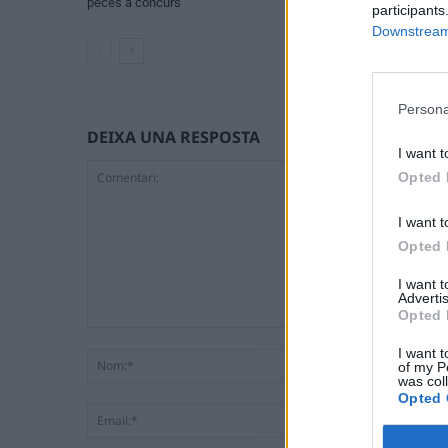
peces a concurs
participants
Downstream 
Persona
DEIXA UNA RESPOSTA
I want t
Opted 
I want t
Opted 
I want 
Advertis
Opted 
Comentari:
I want t
of my P
was col
Opted 