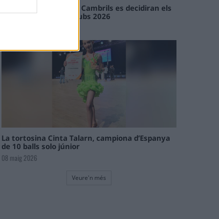
En les tirades de Flix i Cambrils es decidiran els
campions de l’Interclubs 2026
08 maig 2026
La tortosina Cinta Talarn, campiona d’Espanya
de 10 balls solo júnior
08 maig 2026
Veure'n més