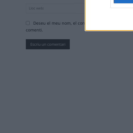
Deseu el meu nom, el correu electrònic i el lloc
comenti.