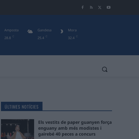
Amposta
Gandesa
Mora
C
C
C
28.8
25.4
32.4
ÚLTIMES NOTÍCIES
Els vestits de paper guanyen força
enguany amb més modistes i
gairebé 40 peces a concurs