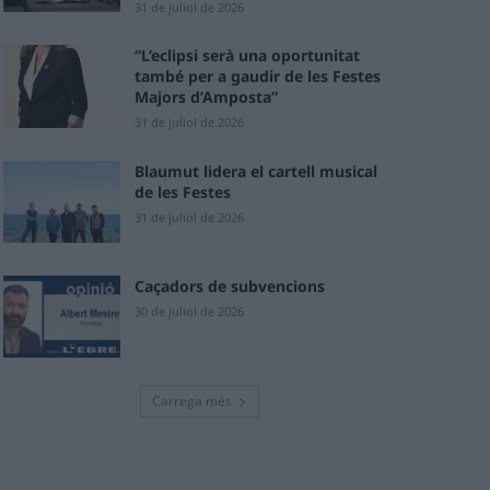
31 de juliol de 2026
“L’eclipsi serà una oportunitat
també per a gaudir de les Festes
Majors d’Amposta”
31 de juliol de 2026
Blaumut lidera el cartell musical
de les Festes
31 de juliol de 2026
Caçadors de subvencions
30 de juliol de 2026
Carrega més