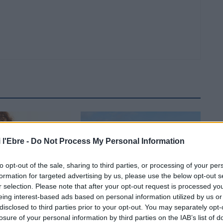
 l'Ebre -
Do Not Process My Personal Information
to opt-out of the sale, sharing to third parties, or processing of your per
formation for targeted advertising by us, please use the below opt-out s
r selection. Please note that after your opt-out request is processed y
Festes
eing interest-based ads based on personal information utilized by us or
a oportunitat també per a
Blaumut lidera el cartell musical de les
disclosed to third parties prior to your opt-out. You may separately opt-
stes Majors d’Amposta”
Festes
losure of your personal information by third parties on the IAB’s list of