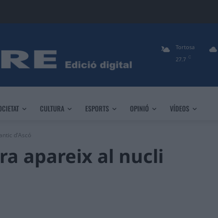
Tortosa
C
27.7
OCIETAT
CULTURA
ESPORTS
OPINIÓ
VÍDEOS
antic d’Ascó
a apareix al nucli