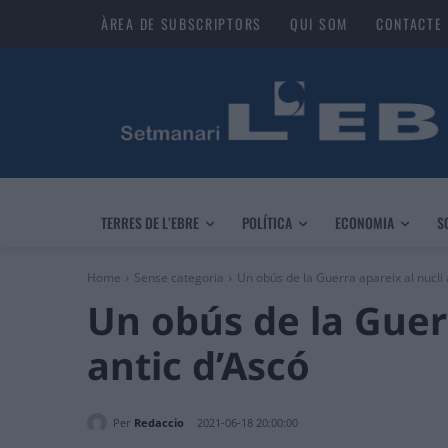
ÀREA DE SUBSCRIPTORS
QUI SOM
CONTACTE
TERRES DE L’EBRE
POLÍTICA
ECONOMIA
S
Home
Sense categoria
Un obús de la Guerra apareix al nucli 
Un obús de la Guerr
antic d’Ascó
Per
Redaccio
2021-06-18 20:00:00