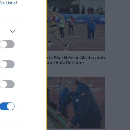
B’s List of
Paula Sintorres, Patrícia Pla i Néstor Altaba amb
la selecció catalana sub-16 d’atletisme
08 maig 2026