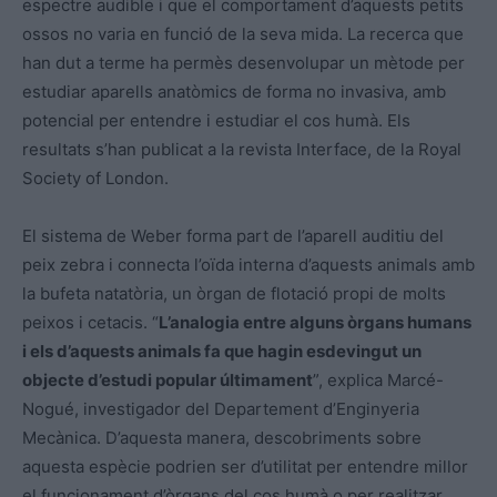
espectre audible i que el comportament d’aquests petits
ossos no varia en funció de la seva mida. La recerca que
han dut a terme ha permès desenvolupar un mètode per
estudiar aparells anatòmics de forma no invasiva, amb
potencial per entendre i estudiar el cos humà. Els
resultats s’han publicat a la revista Interface, de la Royal
Society of London.
El sistema de Weber forma part de l’aparell auditiu del
peix zebra i connecta l’oïda interna d’aquests animals amb
la bufeta natatòria, un òrgan de flotació propi de molts
peixos i cetacis. “
L’analogia entre alguns òrgans humans
i els d’aquests animals fa que hagin esdevingut un
objecte d’estudi popular últimament
”, explica Marcé-
Nogué, investigador del Departement d’Enginyeria
Mecànica. D’aquesta manera, descobriments sobre
aquesta espècie podrien ser d’utilitat per entendre millor
el funcionament d’òrgans del cos humà o per realitzar