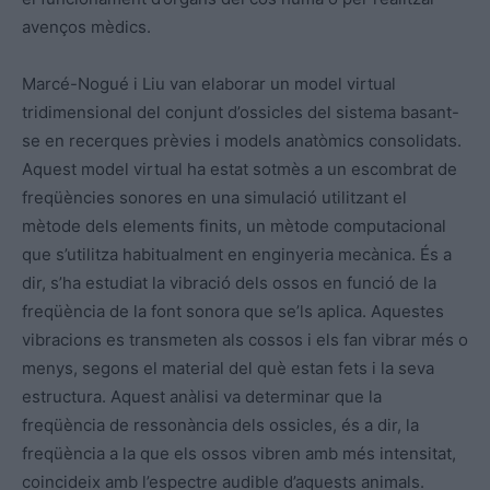
avenços mèdics.
Marcé-Nogué i Liu van elaborar un model virtual
tridimensional del conjunt d’ossicles del sistema basant-
se en recerques prèvies i models anatòmics consolidats.
Aquest model virtual ha estat sotmès a un escombrat de
freqüències sonores en una simulació utilitzant el
mètode dels elements finits, un mètode computacional
que s’utilitza habitualment en enginyeria mecànica. És a
dir, s’ha estudiat la vibració dels ossos en funció de la
freqüència de la font sonora que se’ls aplica. Aquestes
vibracions es transmeten als cossos i els fan vibrar més o
menys, segons el material del què estan fets i la seva
estructura. Aquest anàlisi va determinar que la
freqüència de ressonància dels ossicles, és a dir, la
freqüència a la que els ossos vibren amb més intensitat,
coincideix amb l’espectre audible d’aquests animals.