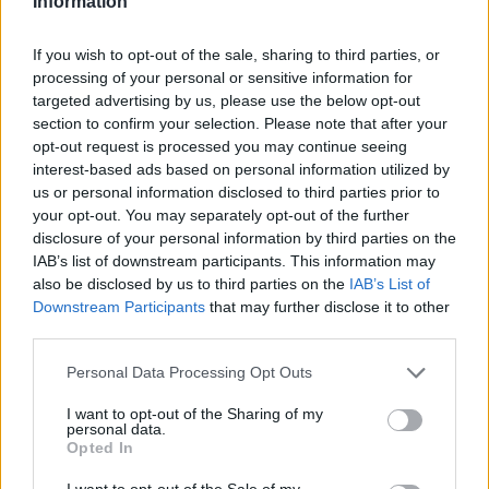
Information
Ema
If you wish to opt-out of the sale, sharing to third parties, or
processing of your personal or sensitive information for
targeted advertising by us, please use the below opt-out
Llo
section to confirm your selection. Please note that after your
we
opt-out request is processed you may continue seeing
Deseu el meu nom, el correu electrònic i el lloc web en
interest-based ads based on personal information utilized by
aquest navegador per a la propera vegada que comenti.
us or personal information disclosed to third parties prior to
your opt-out. You may separately opt-out of the further
disclosure of your personal information by third parties on the
IAB’s list of downstream participants. This information may
also be disclosed by us to third parties on the
IAB’s List of
Downstream Participants
that may further disclose it to other
third parties.
ÚLTIMES NOTÍCIES
Personal Data Processing Opt Outs
I want to opt-out of the Sharing of my
L’Observatori de l’Ebre lidera de nou la
personal data.
recerca sobre l’astre rei en el segon
Opted In
eclipsi solar total de la seva història
7 d'agost de 2026
I want to opt-out of the Sale of my