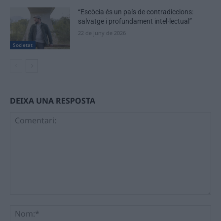
“Escòcia és un país de contradiccions:
salvatge i profundament intel·lectual”
22 de juny de 2026
Societat
DEIXA UNA RESPOSTA
Comentari:
No