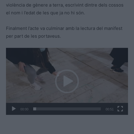
violència de gènere a terra, escrivint dintre dels cossos
el nom i l’edat de les que ja no hi són.
Finalment l’acte va culminar amb la lectura del manifest
per part de les portaveus.
R
e
p
r
o
d
u
c
00:00
00:51
t
o
r