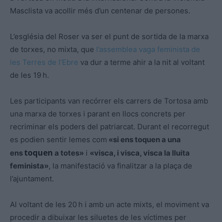
Masclista va acollir més d’un centenar de persones.
L’església del Roser va ser el punt de sortida de la marxa
de torxes, no mixta, que
l’assemblea vaga feminista de
les Terres de l’Ebre
va dur a terme ahir a la nit al voltant
de les 19 h.
Les participants van recórrer els carrers de Tortosa amb
una marxa de torxes i parant en llocs concrets per
recriminar els poders del patriarcat. Durant el recorregut
es podien sentir lemes com
«si ens toquen a una
toquen
ens
a totes»
i
«visca, i visca, visca la lluita
feminista»
, la manifestació va finalitzar a la plaça de
l’ajuntament.
Al voltant de les 20 h i amb un acte mixts, el moviment va
procedir a dibuixar les siluetes de les víctimes per