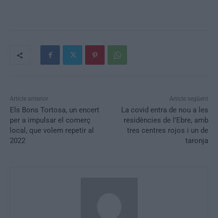
d
e
v
í
d
e
o
Article anterior
Article següent
Els Bons Tortosa, un encert
La covid entra de nou a les
per a impulsar el comerç
residències de l’Ebre, amb
local, que volem repetir al
tres centres rojos i un de
2022
taronja