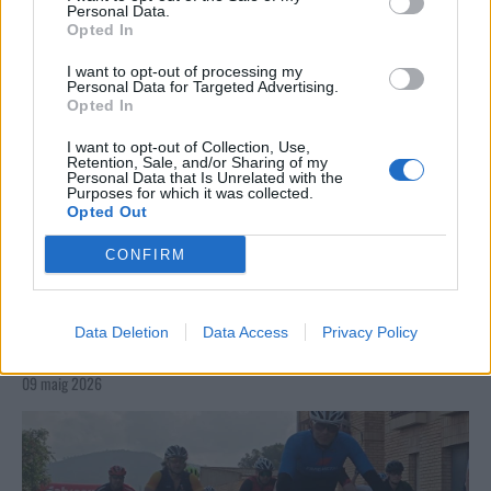
Personal Data.
Opted In
I want to opt-out of processing my
Personal Data for Targeted Advertising.
Opted In
I want to opt-out of Collection, Use,
Retention, Sale, and/or Sharing of my
Personal Data that Is Unrelated with the
Purposes for which it was collected.
Opted Out
CONFIRM
Data Deletion
Data Access
Privacy Policy
La Cursa de l’Aldea segona d’etiqueta d’or de la
Running Sèries Terres de l’Ebre
09 maig 2026