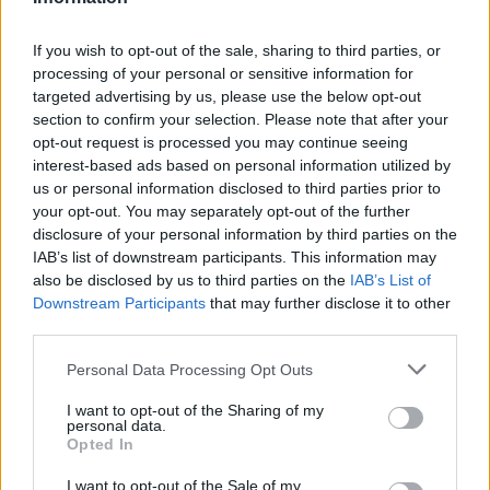
L’Ajuntament de Tortosa amplia el
If you wish to opt-out of the sale, sharing to third parties, or
termini de les obres de l’aparcament
processing of your personal or sensitive information for
dels terrenys de Renfe per les altes
targeted advertising by us, please use the below opt-out
temperatures
section to confirm your selection. Please note that after your
7 d'agost de 2026
opt-out request is processed you may continue seeing
interest-based ads based on personal information utilized by
Amposta recupera les Cases del Castell
us or personal information disclosed to third parties prior to
i culmina un projecte estratègic que
your opt-out. You may separately opt-out of the further
vincula patrimoni, turisme i
disclosure of your personal information by third parties on the
gastronomia
IAB’s list of downstream participants. This information may
6 d'agost de 2026
also be disclosed by us to third parties on the
IAB’s List of
Downstream Participants
that may further disclose it to other
Els vestits de paper guanyen força
third parties.
enguany amb més modistes i gairebé
40 peces a concurs
Personal Data Processing Opt Outs
31 de juliol de 2026
I want to opt-out of the Sharing of my
personal data.
Carrega més
Opted In
I want to opt-out of the Sale of my