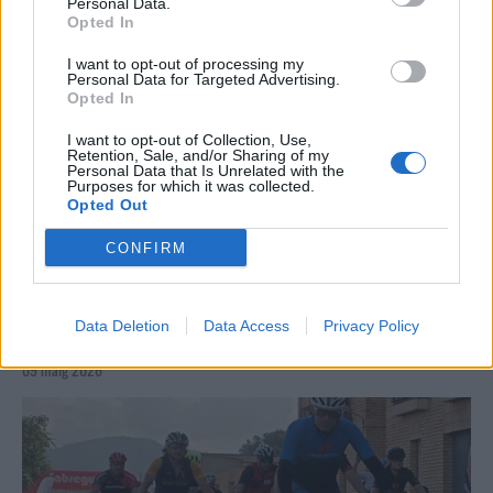
Personal Data.
Opted In
I want to opt-out of processing my
Personal Data for Targeted Advertising.
Opted In
I want to opt-out of Collection, Use,
Retention, Sale, and/or Sharing of my
Personal Data that Is Unrelated with the
Purposes for which it was collected.
Opted Out
CONFIRM
La Cursa de l’Aldea segona d’etiqueta d’or de la
Data Deletion
Data Access
Privacy Policy
Running Sèries Terres de l’Ebre
09 maig 2026