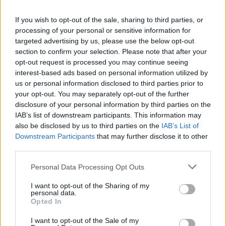
6 d'agost de 2026
If you wish to opt-out of the sale, sharing to third parties, or
Els vestits de paper guanyen força
processing of your personal or sensitive information for
enguany amb més modistes i gairebé
targeted advertising by us, please use the below opt-out
40 peces a concurs
section to confirm your selection. Please note that after your
31 de juliol de 2026
opt-out request is processed you may continue seeing
interest-based ads based on personal information utilized by
“L’eclipsi serà una oportunitat també
us or personal information disclosed to third parties prior to
per a gaudir de les Festes Majors
your opt-out. You may separately opt-out of the further
d’Amposta”
disclosure of your personal information by third parties on the
31 de juliol de 2026
IAB’s list of downstream participants. This information may
also be disclosed by us to third parties on the
IAB’s List of
Downstream Participants
that may further disclose it to other
Blaumut lidera el cartell musical de les
third parties.
Festes
31 de juliol de 2026
Personal Data Processing Opt Outs
I want to opt-out of the Sharing of my
personal data.
Carrega més
Opted In
I want to opt-out of the Sale of my