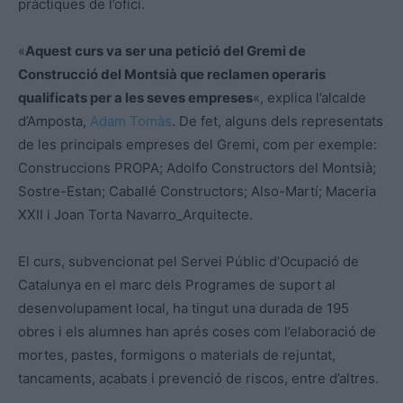
pràctiques de l’ofici.
«
Aquest curs va ser una petició del Gremi de
Construcció del Montsià que reclamen operaris
qualificats per a les seves empreses
«, explica l’alcalde
d’Amposta,
Adam Tomàs
. De fet, alguns dels representats
de les principals empreses del Gremi, com per exemple:
Construccions PROPA; Adolfo Constructors del Montsià;
Sostre-Estan; Caballé Constructors; Also-Martí; Maceria
XXII i Joan Torta Navarro_Arquitecte.
El curs, subvencionat pel Servei Públic d’Ocupació de
Catalunya en el marc dels Programes de suport al
desenvolupament local, ha tingut una durada de 195
obres i els alumnes han aprés coses com l’elaboració de
mortes, pastes, formigons o materials de rejuntat,
tancaments, acabats i prevenció de riscos, entre d’altres.