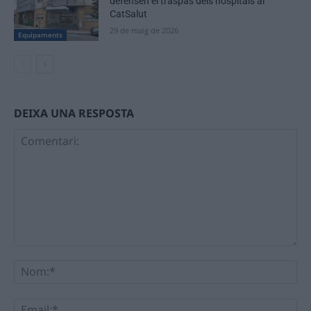
defensen el traspàs dels hospitals al
CatSalut
29 de maig de 2026
Equipaments
DEIXA UNA RESPOSTA
Comentari:
No
Ema