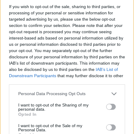
Els vestits de paper guanyen força
If you wish to opt-out of the sale, sharing to third parties, or
enguany amb més modistes i gairebé
processing of your personal or sensitive information for
40 peces a concurs
targeted advertising by us, please use the below opt-out
31 de juliol de 2026
section to confirm your selection. Please note that after your
opt-out request is processed you may continue seeing
“L’eclipsi serà una oportunitat també
interest-based ads based on personal information utilized by
per a gaudir de les Festes Majors
us or personal information disclosed to third parties prior to
d’Amposta”
your opt-out. You may separately opt-out of the further
31 de juliol de 2026
disclosure of your personal information by third parties on the
IAB’s list of downstream participants. This information may
also be disclosed by us to third parties on the
IAB’s List of
Blaumut lidera el cartell musical de les
Downstream Participants
that may further disclose it to other
Festes
third parties.
31 de juliol de 2026
Personal Data Processing Opt Outs
I want to opt-out of the Sharing of my
Carrega més
personal data.
Opted In
I want to opt-out of the Sale of my
Personal Data.