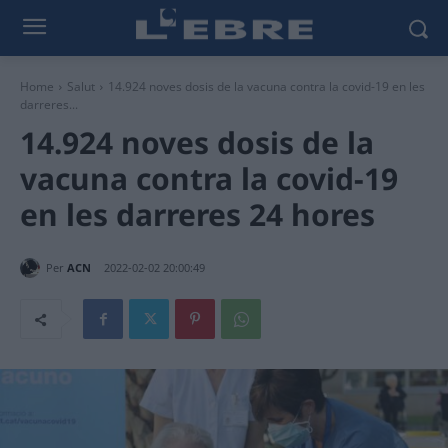
Home
Salut
14.924 noves dosis de la vacuna contra la covid-19 en les
darreres...
14.924 noves dosis de la
vacuna contra la covid-19
en les darreres 24 hores
Per
ACN
2022-02-02 20:00:49