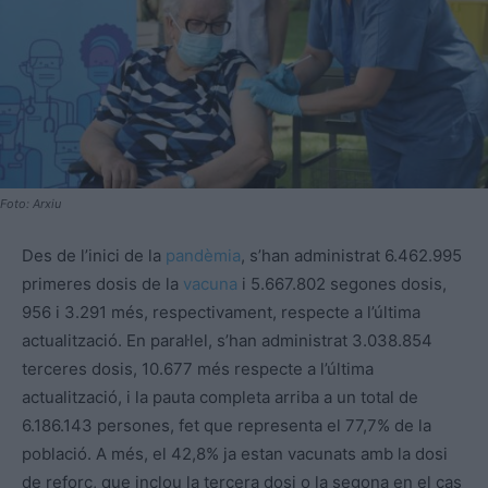
Foto: Arxiu
Des de l’inici de la
pandèmia
, s’han administrat 6.462.995
primeres dosis de la
vacuna
i 5.667.802 segones dosis,
956 i 3.291 més, respectivament, respecte a l’última
actualització. En paral·lel, s’han administrat 3.038.854
terceres dosis, 10.677 més respecte a l’última
actualització, i la pauta completa arriba a un total de
6.186.143 persones, fet que representa el 77,7% de la
població. A més, el 42,8% ja estan vacunats amb la dosi
de reforç, que inclou la tercera dosi o la segona en el cas