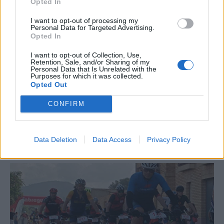
Opted In
I want to opt-out of processing my
Personal Data for Targeted Advertising.
Opted In
I want to opt-out of Collection, Use,
Retention, Sale, and/or Sharing of my
Personal Data that Is Unrelated with the
Purposes for which it was collected.
Opted Out
CONFIRM
La Cursa de l’Aldea segona d’etiqueta d’or de la
Running Sèries Terres de l’Ebre
Data Deletion
Data Access
Privacy Policy
09 maig 2026