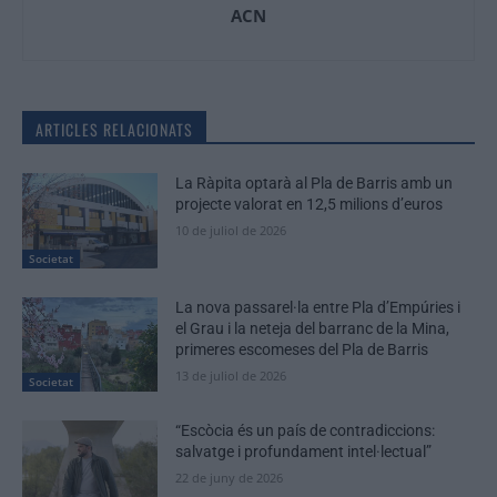
ACN
ARTICLES RELACIONATS
La Ràpita optarà al Pla de Barris amb un
projecte valorat en 12,5 milions d’euros
10 de juliol de 2026
Societat
La nova passarel·la entre Pla d’Empúries i
el Grau i la neteja del barranc de la Mina,
primeres escomeses del Pla de Barris
13 de juliol de 2026
Societat
“Escòcia és un país de contradiccions:
salvatge i profundament intel·lectual”
22 de juny de 2026