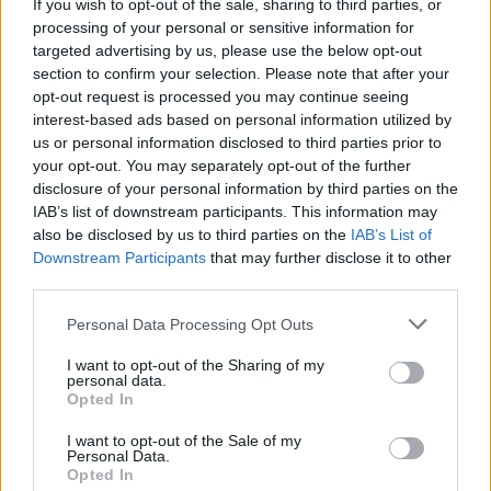
If you wish to opt-out of the sale, sharing to third parties, or
7 d'agost de 2026
processing of your personal or sensitive information for
targeted advertising by us, please use the below opt-out
section to confirm your selection. Please note that after your
L’Ajuntament de Tortosa amplia el
opt-out request is processed you may continue seeing
termini de les obres de l’aparcament
interest-based ads based on personal information utilized by
dels terrenys de Renfe per les altes
us or personal information disclosed to third parties prior to
temperatures
your opt-out. You may separately opt-out of the further
7 d'agost de 2026
disclosure of your personal information by third parties on the
IAB’s list of downstream participants. This information may
Amposta recupera les Cases del Castell
also be disclosed by us to third parties on the
IAB’s List of
i culmina un projecte estratègic que
Downstream Participants
that may further disclose it to other
vincula patrimoni, turisme i
gastronomia
third parties.
6 d'agost de 2026
Personal Data Processing Opt Outs
Carrega més
I want to opt-out of the Sharing of my
personal data.
Opted In
I want to opt-out of the Sale of my
Personal Data.
Opted In