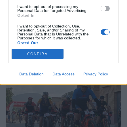
I want to opt-out of processing my
Personal Data for Targeted Advertising.
Opted In
I want to opt-out of Collection, Use,
Retention, Sale, and/or Sharing of my
Personal Data that Is Unrelated with the
Purposes for which it was collected.
Opted Out
CONFIRM
La Cursa de l’Aldea segona d’etiqueta d’or de la
Running Sèries Terres de l’Ebre
Data Deletion
Data Access
Privacy Policy
09 maig 2026