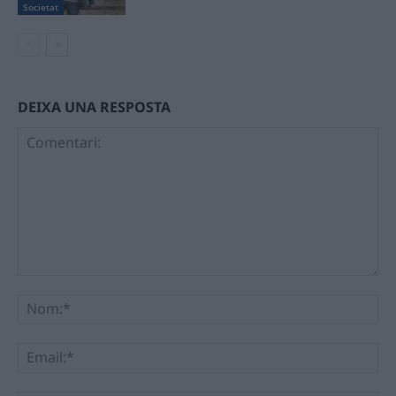
Societat
DEIXA UNA RESPOSTA
Comentari:
No
Ema