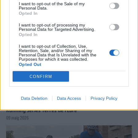
I want to opt-out of the Sale of my
Personal Data.
Opted In
I want to opt-out of processing my
Personal Data for Targeted Advertising.
Opted In
I want to opt-out of Collection, Use,
Retention, Sale, and/or Sharing of my
Personal Data that Is Unrelated with the
Purposes for which it was collected.
Opted Out
CONFIRM
Data Deletion
Data Access
Privacy Policy
La Cursa de l’Aldea segona d’etiqueta d’or de la
Running Sèries Terres de l’Ebre
09 maig 2026