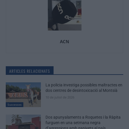
ACN
ARTICLES RELACIONATS
La policia investiga possibles maltractes en
dos centres de desintoxicació al Montsià
10 de juliol de 2026
Successos
Dos apunyalaments a Roquetes i la Ràpita
furguen en una setmana negra
d’agressions amb ganivets al país