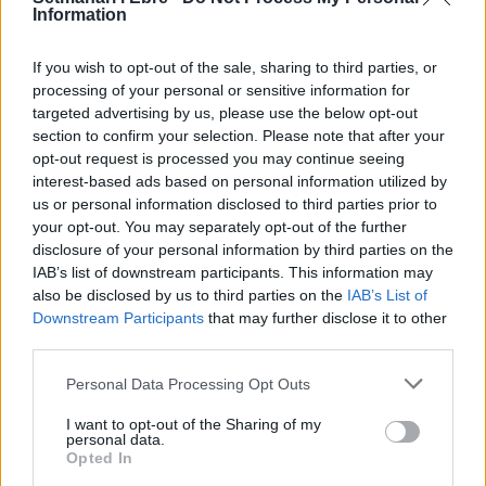
40 peces a concurs
Information
31 de juliol de 2026
If you wish to opt-out of the sale, sharing to third parties, or
processing of your personal or sensitive information for
“L’eclipsi serà una oportunitat també
targeted advertising by us, please use the below opt-out
per a gaudir de les Festes Majors
section to confirm your selection. Please note that after your
d’Amposta”
opt-out request is processed you may continue seeing
31 de juliol de 2026
interest-based ads based on personal information utilized by
us or personal information disclosed to third parties prior to
Blaumut lidera el cartell musical de les
your opt-out. You may separately opt-out of the further
Festes
disclosure of your personal information by third parties on the
31 de juliol de 2026
IAB’s list of downstream participants. This information may
also be disclosed by us to third parties on the
IAB’s List of
Downstream Participants
that may further disclose it to other
third parties.
Caçadors de subvencions
30 de juliol de 2026
Personal Data Processing Opt Outs
I want to opt-out of the Sharing of my
personal data.
Opted In
Carrega més