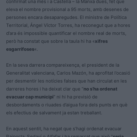
confirmat una més i a Castella – la Manxa dues, fet que
eleva el nombre provisional a 95 morts, amb desenes de
persones encara desaparegudes. El ministre de Política
Territorial, Ángel Víctor Torres, ha reconegut que a hores
d’ara és impossible quantificar el nombre real de morts,
però ha constat que sobre la taula hi ha «
xifres
esgarrifoses
«.
En la seva darrera compareixença, el president de la
Generalitat valenciana, Carlos Mazón, ha aprofitat l’ocasió
per desmentir les notícies falses que han circulat en les
darreres hores i ha deixat clar que “
no s’ha ordenat
evacuar cap municipi
” ni hi ha previsió de
desbordaments o riuades d’aigua fora dels punts en què
els efectius de salvament ja estan treballant.
En aquest sentit, ha negat que s’hagi ordenat evacuar
Paiporta, Sedaví o Alfafar i ha remarcat que això “
seria