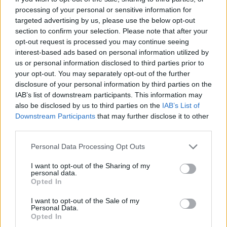
40 peces a concurs
processing of your personal or sensitive information for
31 de juliol de 2026
targeted advertising by us, please use the below opt-out
section to confirm your selection. Please note that after your
“L’eclipsi serà una oportunitat també
opt-out request is processed you may continue seeing
per a gaudir de les Festes Majors
interest-based ads based on personal information utilized by
d’Amposta”
us or personal information disclosed to third parties prior to
31 de juliol de 2026
your opt-out. You may separately opt-out of the further
disclosure of your personal information by third parties on the
IAB’s list of downstream participants. This information may
Blaumut lidera el cartell musical de les
also be disclosed by us to third parties on the
IAB’s List of
Festes
Downstream Participants
that may further disclose it to other
31 de juliol de 2026
third parties.
Personal Data Processing Opt Outs
Carrega més
I want to opt-out of the Sharing of my
personal data.
Opted In
I want to opt-out of the Sale of my
Personal Data.
Opted In