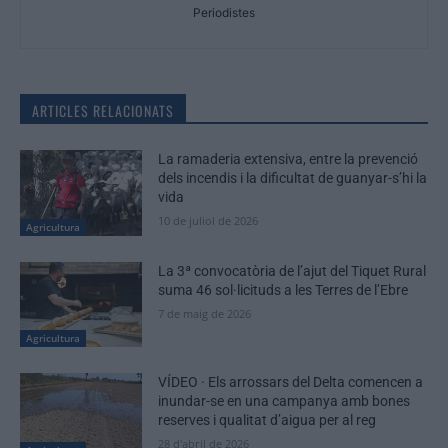
Periodistes
ARTICLES RELACIONATS
La ramaderia extensiva, entre la prevenció
dels incendis i la dificultat de guanyar-s’hi la
vida
10 de juliol de 2026
Agricultura
La 3ª convocatòria de l’ajut del Tiquet Rural
suma 46 sol·licituds a les Terres de l’Ebre
7 de maig de 2026
Agricultura
VÍDEO · Els arrossars del Delta comencen a
inundar-se en una campanya amb bones
reserves i qualitat d’aigua per al reg
28 d'abril de 2026