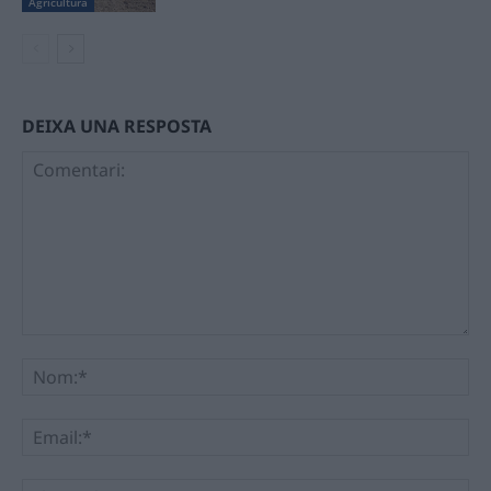
Agricultura
DEIXA UNA RESPOSTA
Comentari:
No
Ema
Llo