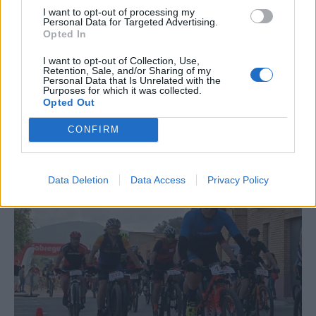
I want to opt-out of processing my
Personal Data for Targeted Advertising.
Opted In
I want to opt-out of Collection, Use,
Retention, Sale, and/or Sharing of my
Personal Data that Is Unrelated with the
Purposes for which it was collected.
Opted Out
CONFIRM
La Cursa de l’Aldea segona d’etiqueta d’or de la
Running Sèries Terres de l’Ebre
09 maig 2026
Data Deletion
Data Access
Privacy Policy