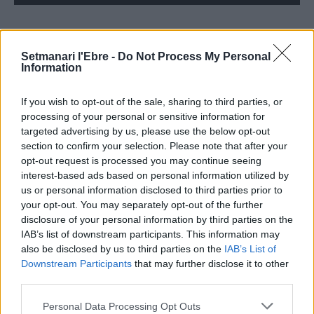
Setmanari l'Ebre -
Do Not Process My Personal
ÚLTIMES NOTÍCIES
Information
Amposta recupera les Cases del Castell
If you wish to opt-out of the sale, sharing to third parties, or
i culmina un projecte estratègic que
processing of your personal or sensitive information for
vincula patrimoni, turisme i
targeted advertising by us, please use the below opt-out
gastronomia
section to confirm your selection. Please note that after your
6 d'agost de 2026
opt-out request is processed you may continue seeing
interest-based ads based on personal information utilized by
Els vestits de paper guanyen força
us or personal information disclosed to third parties prior to
enguany amb més modistes i gairebé
your opt-out. You may separately opt-out of the further
40 peces a concurs
disclosure of your personal information by third parties on the
31 de juliol de 2026
IAB’s list of downstream participants. This information may
also be disclosed by us to third parties on the
IAB’s List of
“L’eclipsi serà una oportunitat també
Downstream Participants
that may further disclose it to other
per a gaudir de les Festes Majors
third parties.
d’Amposta”
31 de juliol de 2026
Personal Data Processing Opt Outs