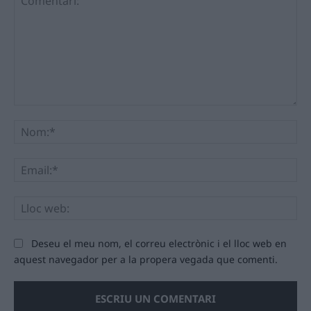
Comentari:
No
Ema
Llo
we
Deseu el meu nom, el correu electrònic i el lloc web en
aquest navegador per a la propera vegada que comenti.