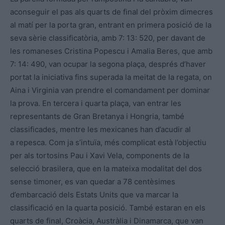
aconseguir el pas als quarts de final del pròxim dimecres
al matí per la porta gran, entrant en primera posició de la
seva sèrie classificatòria, amb 7: 13: 520, per davant de
les romaneses Cristina Popescu i Amalia Beres, que amb
7: 14: 490, van ocupar la segona plaça, després d’haver
portat la iniciativa fins superada la meitat de la regata, on
Aina i Virginia van prendre el comandament per dominar
la prova. En tercera i quarta plaça, van entrar les
representants de Gran Bretanya i Hongria, també
classificades, mentre les mexicanes han d’acudir al
a repesca. Com ja s’intuïa, més complicat està l’objectiu
per als tortosins Pau i Xavi Vela, components de la
selecció brasilera, que en la mateixa modalitat del dos
sense timoner, es van quedar a 78 centèsimes
d’embarcació dels Estats Units que va marcar la
classificació en la quarta posició. També estaran en els
quarts de final, Croàcia, Austràlia i Dinamarca, que van