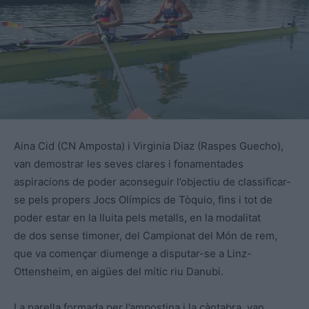
Aina Cid (CN Amposta) i Virginia Diaz (Raspes Guecho),
van demostrar les seves clares i fonamentades
aspiracions de poder aconseguir l’objectiu de classificar-
se pels propers Jocs Olímpics de Tòquio, fins i tot de
poder estar en la lluita pels metalls, en la modalitat
de dos sense timoner, del Campionat del Món de rem,
que va començar diumenge a disputar-se a Linz-
Ottensheim, en aigües del mític riu Danubi.
La parella formada per l’ampostina i la càntabra, van