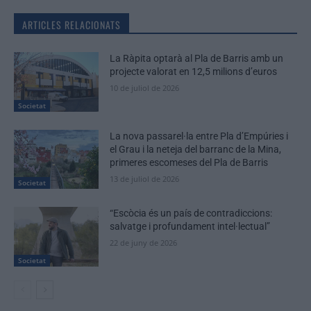
ARTICLES RELACIONATS
La Ràpita optarà al Pla de Barris amb un
projecte valorat en 12,5 milions d’euros
10 de juliol de 2026
Societat
La nova passarel·la entre Pla d’Empúries i
el Grau i la neteja del barranc de la Mina,
primeres escomeses del Pla de Barris
13 de juliol de 2026
Societat
“Escòcia és un país de contradiccions:
salvatge i profundament intel·lectual”
22 de juny de 2026
Societat