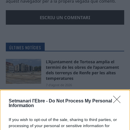
aquest navegador per a la propera vegada que comenti.
ÚLTIMES NOTÍCIES
L’Ajuntament de Tortosa amplia el
termini de les obres de l’aparcament
dels terrenys de Renfe per les altes
temperatures
7 d'agost de 2026
Amposta recupera les Cases del Castell
Setmanari l'Ebre -
Do Not Process My Personal
i culmina un projecte estratègic que
Information
vincula patrimoni, turisme i
gastronomia
If you wish to opt-out of the sale, sharing to third parties, or
6 d'agost de 2026
processing of your personal or sensitive information for