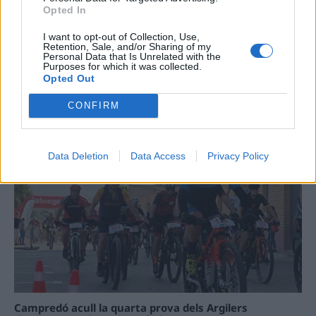
Opted In
I want to opt-out of Collection, Use,
Retention, Sale, and/or Sharing of my
Personal Data that Is Unrelated with the
Purposes for which it was collected.
Opted Out
La Cursa de l’Aldea segona d’etiqueta d’or de la
CONFIRM
Running Sèries Terres de l’Ebre
09 maig 2026
Data Deletion
Data Access
Privacy Policy
Campredó acull la quarta prova dels Argilers