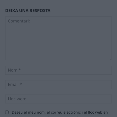
DEIXA UNA RESPOSTA
Comentari:
No
Ema
Llo
we
Deseu el meu nom, el correu electrònic i el lloc web en