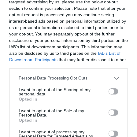
targeted advertising by us, please use the below opt-out
Els vestits de paper guanyen força
section to confirm your selection. Please note that after your
enguany amb més modistes i gairebé
40 peces a concurs
opt-out request is processed you may continue seeing
interest-based ads based on personal information utilized by
31 de juliol de 2026
us or personal information disclosed to third parties prior to
your opt-out. You may separately opt-out of the further
“L’eclipsi serà una oportunitat també
disclosure of your personal information by third parties on the
per a gaudir de les Festes Majors
IAB’s list of downstream participants. This information may
d’Amposta”
also be disclosed by us to third parties on the
IAB’s List of
31 de juliol de 2026
Downstream Participants
that may further disclose it to other
third parties.
Carrega més
Personal Data Processing Opt Outs
I want to opt-out of the Sharing of my
personal data.
Opted In
I want to opt-out of the Sale of my
Personal Data.
Opted In
I want to opt-out of processing my
Personal Data for Targeted Advertising.