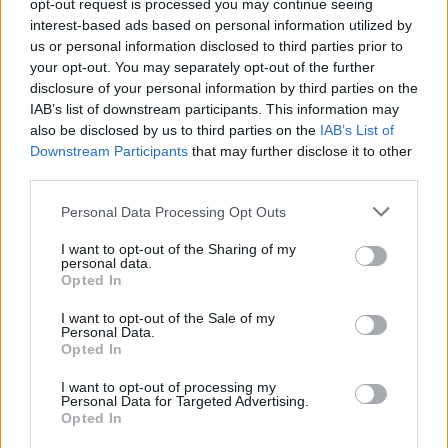
opt-out request is processed you may continue seeing
interest-based ads based on personal information utilized by
“L’eclipsi serà una oportunitat també
us or personal information disclosed to third parties prior to
per a gaudir de les Festes Majors
your opt-out. You may separately opt-out of the further
d’Amposta”
disclosure of your personal information by third parties on the
31 de juliol de 2026
IAB’s list of downstream participants. This information may
also be disclosed by us to third parties on the
IAB’s List of
Carrega més
Downstream Participants
that may further disclose it to other
third parties.
Personal Data Processing Opt Outs
I want to opt-out of the Sharing of my
personal data.
Opted In
I want to opt-out of the Sale of my
Personal Data.
Opted In
I want to opt-out of processing my
Personal Data for Targeted Advertising.
Opted In