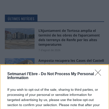
ÚLTIMES NOTÍCIES
L’Ajuntament de Tortosa amplia el
termini de les obres de l’aparcament
dels terrenys de Renfe per les altes
temperatures
7 d'agost de 2026
Amposta recupera les Cases del Castell
i culmina un projecte estratègic que
vincula patrimoni, turisme i
Setmanari l'Ebre -
Do Not Process My Personal
gastronomia
Information
6 d'agost de 2026
If you wish to opt-out of the sale, sharing to third parties, or
Els vestits de paper guanyen força
enguany amb més modistes i gairebé
processing of your personal or sensitive information for
40 peces a concurs
targeted advertising by us, please use the below opt-out
section to confirm your selection. Please note that after your
31 de juliol de 2026