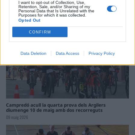
I want to opt-out of Collection, Use,
Retention, Sale, and/or Sharing of my
Personal Data that Is Unrelated with the
Purposes for which it was collected.
La Cursa de l’Aldea segona d’etiqueta d’or de la
Opted Out
Running Sèries Terres de l’Ebre
09 maig 2026
CONFIRM
Data Deletion
Data Access
Privacy Policy
Campredó acull la quarta prova dels Argilers
diumenge 10 de maig amb dos recorreguts
09 maig 2026