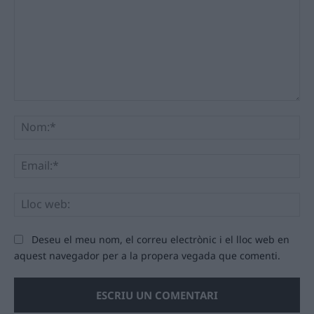
Comentari:
No
Ema
Llo
we
Deseu el meu nom, el correu electrònic i el lloc web en
aquest navegador per a la propera vegada que comenti.