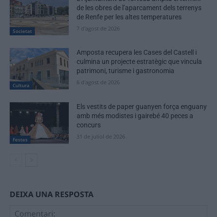
de les obres de l’aparcament dels terrenys
de Renfe per les altes temperatures
7 d'agost de 2026
Societat
Amposta recupera les Cases del Castell i
culmina un projecte estratègic que vincula
patrimoni, turisme i gastronomia
6 d'agost de 2026
Cultura
Els vestits de paper guanyen força enguany
amb més modistes i gairebé 40 peces a
concurs
31 de juliol de 2026
Festes
DEIXA UNA RESPOSTA