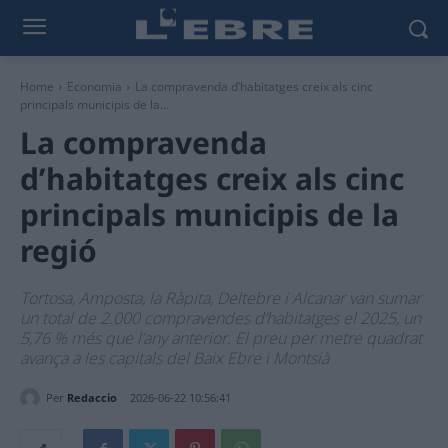
Home
Economia
La compravenda d’habitatges creix als cinc
principals municipis de la...
La compravenda
d’habitatges creix als cinc
principals municipis de la
regió
Tortosa, Amposta, la Ràpita, Deltebre i Alcanar van sumar
un total de 2.000 compravendes d’habitatges el 2025, un
5,76 % més que l’any anterior. El preu per metre quadrat
avança a les capitals del Baix Ebre i Montsià
Per
Redaccio
2026-06-22 10:56:41