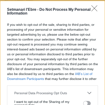
Economia
Setmanari l'Ebre -
Do Not Process My Personal
La Ràpita planteja reduir 5 °C la
Information
temperatura de l’aigua de les badies amb
plaques solars
If you wish to opt-out of the sale, sharing to third parties, or
26 de juny de 2026
Economia
processing of your personal or sensitive information for
targeted advertising by us, please use the below opt-out
Els ajuntaments ebrencs recapten més de
section to confirm your selection. Please note that after your
67,5 milions d’euros per l’IBI el 2025
opt-out request is processed you may continue seeing
26 de juny de 2026
interest-based ads based on personal information utilized by
Economia
us or personal information disclosed to third parties prior to
your opt-out. You may separately opt-out of the further
disclosure of your personal information by third parties on the
IAB’s list of downstream participants. This information may
also be disclosed by us to third parties on the
IAB’s List of
DEIXA UNA RESPOSTA
Downstream Participants
that may further disclose it to other
third parties.
Personal Data Processing Opt Outs
I want to opt-out of the Sharing of my