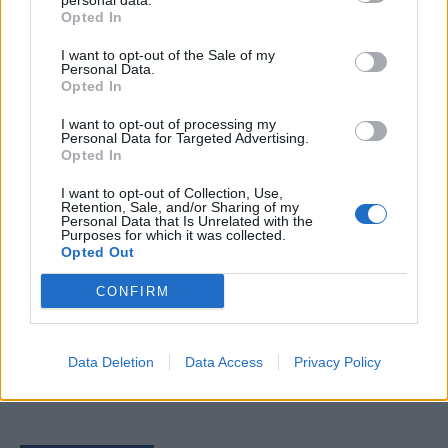
personal data.
Opted In
I want to opt-out of the Sale of my
Personal Data.
Opted In
Comentari:
No
I want to opt-out of processing my
Personal Data for Targeted Advertising.
Opted In
Ema
I want to opt-out of Collection, Use,
Retention, Sale, and/or Sharing of my
Llo
Personal Data that Is Unrelated with the
Purposes for which it was collected.
we
Opted Out
Deseu el meu nom, el correu electrònic i el lloc web en
CONFIRM
aquest navegador per a la propera vegada que comenti.
Data Deletion
Data Access
Privacy Policy