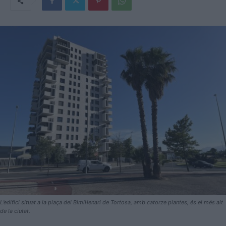
L’edifici situat a la plaça del Bimil·lenari de Tortosa, amb catorze plantes, és el més alt
de la ciutat.