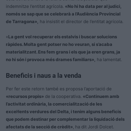
indemnitze l’entitat agrícola.
«No hi ha data per al judici,
només se sap que se celebrarà a l’Audiència Provincial
de Tarragona»,
ha insistit el director de l’entitat agrícola.
«
La gent vol recuperar els estalvis i buscar solucions
ràpides. Molta gent potser no ho veuran, si s’acaba
materialitzant. Ens fem grans i els que ja eren grans, ja
no hi són i provoca més drames familiars»,
ha lamentat.
Beneficis i naus a la venda
Per fer este retorn també es proposa l’aportació de
«recursos propis»
de la cooperativa.
«Continuem amb
l’activitat ordinària, la comercialització de les
excel·lents verdures del Delta, i tenim alguns beneficis
que podem destinar per complementar la liquidació dels
afectats de la secció de crèdit»
, ha dit Jordi Dolcet.