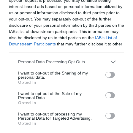
opt-out request is processed you may continue seeing
interest-based ads based on personal information utilized by
us or personal information disclosed to third parties prior to
your opt-out. You may separately opt-out of the further
disclosure of your personal information by third parties on the
IAB’s list of downstream participants. This information may
also be disclosed by us to third parties on the
IAB’s List of
Comentari:
Downstream Participants
that may further disclose it to other
No
third parties.
Personal Data Processing Opt Outs
Ema
I want to opt-out of the Sharing of my
personal data.
Opted In
Llo
we
I want to opt-out of the Sale of my
Personal Data.
Deseu el meu nom, el correu electrònic i el lloc web en
Opted In
aquest navegador per a la propera vegada que comenti.
I want to opt-out of processing my
Personal Data for Targeted Advertising.
Opted In