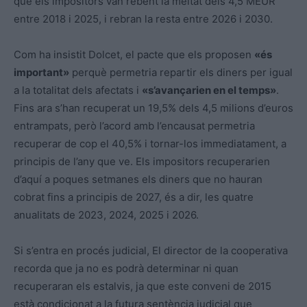
que els impositors van rebent la meitat dels 4,5
MEUR
entre 2018 i 2025, i rebran la resta entre 2026 i 2030.
Com ha insistit Dolcet, el pacte que els proposen
«és
important»
perquè permetria repartir els diners per igual
a la totalitat dels afectats i
«s’avançarien en el temps»
.
Fins ara s’han recuperat un 19,5% dels 4,5 milions d’euros
entrampats, però l’acord amb l’encausat permetria
recuperar de cop el 40,5% i tornar-los immediatament, a
principis de l’any que ve. Els impositors recuperarien
d’aquí a poques setmanes els diners que no hauran
cobrat fins a principis de 2027, és a dir, les quatre
anualitats de 2023, 2024, 2025 i 2026.
Si s’entra en procés judicial, El director de la cooperativa
recorda que ja no es podrà determinar ni quan
recuperaran els estalvis, ja que este conveni de 2015
està condicionat a la futura sentència judicial que