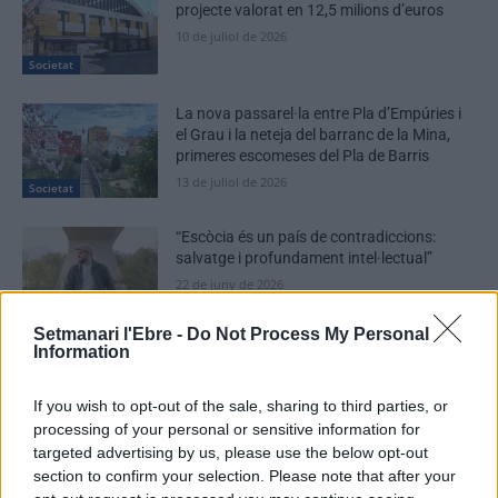
projecte valorat en 12,5 milions d’euros
10 de juliol de 2026
Societat
La nova passarel·la entre Pla d’Empúries i
el Grau i la neteja del barranc de la Mina,
primeres escomeses del Pla de Barris
13 de juliol de 2026
Societat
“Escòcia és un país de contradiccions:
salvatge i profundament intel·lectual”
22 de juny de 2026
Societat
Setmanari l'Ebre -
Do Not Process My Personal
Information
If you wish to opt-out of the sale, sharing to third parties, or
processing of your personal or sensitive information for
DEIXA UNA RESPOSTA
targeted advertising by us, please use the below opt-out
section to confirm your selection. Please note that after your