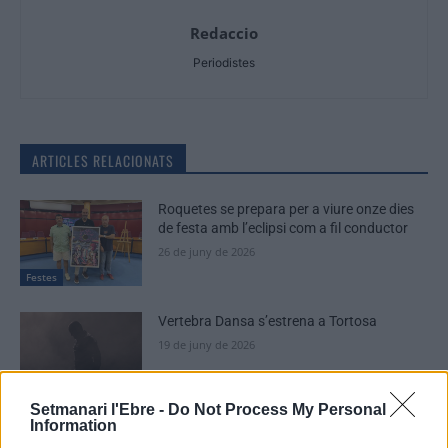
Redaccio
Periodistes
ARTICLES RELACIONATS
Roquetes se prepara per a viure onze dies
de festa amb l’eclipsi com a fil conductor
26 de juny de 2026
Festes
Vertebra Dansa s’estrena a Tortosa
19 de juny de 2026
Festes
Setmanari l'Ebre -
Do Not Process My Personal
Information
Un recorregut per cinc segles d’història