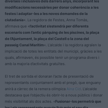
diverses i inclusives dels darrers anys, incorporant les
modificacions necessàries per donar coherència a les
festes i adaptar-les a les noves demandes de la
ciutadania
«. La regidora de Festes, Anna Tomàs,
afirmava que «
l’activitat s’estendrà per diferents
escenaris com l’antic pàrquing de les piscines, la plaça
de l’Ajuntament, la plaça del Castell o la zona del
passeig Canal Marítim
«. L’alcalde i la regidora agraïen la
implicació de totes les entitats del municipi, gràcies a les
quals, afirmaven, és possible tenir un programa divers i
amb la majoria d’activitats gratuïtes.
El tret de sortida el donaran l’acte de presentació de
representants conjuntament amb el pregó, que enguany
anirà a càrrec de la remera olímpica
Aina Cid
. L’alcalde
destacava que l’objectiu és obrir-lo a nous públics i donar
més visibilitat als dos actes. «
Fusionar-los permetrà que
les i els representants puguin lluir més el seu dia