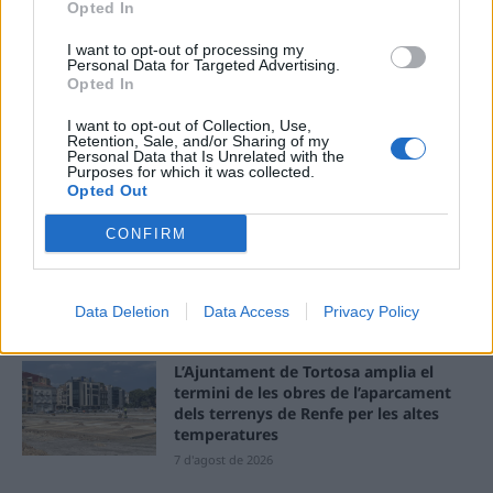
Opted In
I want to opt-out of processing my
Llo
Personal Data for Targeted Advertising.
we
Opted In
Deseu el meu nom, el correu electrònic i el lloc web en
I want to opt-out of Collection, Use,
aquest navegador per a la propera vegada que comenti.
Retention, Sale, and/or Sharing of my
Personal Data that Is Unrelated with the
Purposes for which it was collected.
Opted Out
CONFIRM
Data Deletion
Data Access
Privacy Policy
ÚLTIMES NOTÍCIES
L’Ajuntament de Tortosa amplia el
termini de les obres de l’aparcament
dels terrenys de Renfe per les altes
temperatures
7 d'agost de 2026