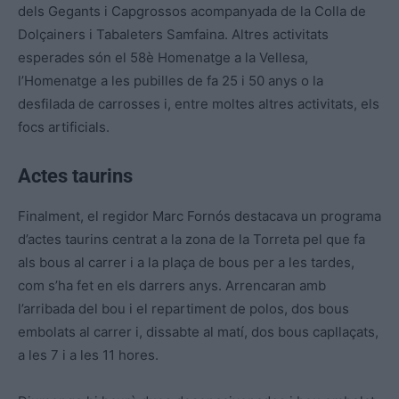
dels Gegants i Capgrossos acompanyada de la Colla de
Dolçainers i Tabaleters Samfaina. Altres activitats
esperades són el 58è Homenatge a la Vellesa,
l’Homenatge a les pubilles de fa 25 i 50 anys o la
desfilada de carrosses i, entre moltes altres activitats, els
focs artificials.
Actes taurins
Finalment, el regidor Marc Fornós destacava un programa
d’actes taurins centrat a la zona de la Torreta pel que fa
als bous al carrer i a la plaça de bous per a les tardes,
com s’ha fet en els darrers anys. Arrencaran amb
l’arribada del bou i el repartiment de polos, dos bous
embolats al carrer i, dissabte al matí, dos bous capllaçats,
a les 7 i a les 11 hores.