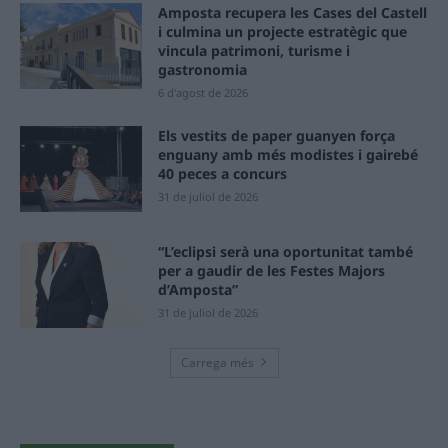
Amposta recupera les Cases del Castell
i culmina un projecte estratègic que
vincula patrimoni, turisme i
gastronomia
6 d'agost de 2026
Els vestits de paper guanyen força
enguany amb més modistes i gairebé
40 peces a concurs
31 de juliol de 2026
“L’eclipsi serà una oportunitat també
per a gaudir de les Festes Majors
d’Amposta”
31 de juliol de 2026
Carrega més