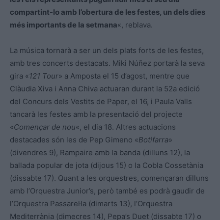
compartint-lo amb l’obertura de les festes, un dels dies
més importants de la setmana
«, reblava.
La música tornarà a ser un dels plats forts de les festes,
amb tres concerts destacats. Miki Núñez portarà la seva
gira «
121 Tour
» a Amposta el 15 d’agost, mentre que
Clàudia Xiva i Anna Chiva actuaran durant la 52a edició
del Concurs dels Vestits de Paper, el 16, i Paula Valls
tancarà les festes amb la presentació del projecte
«
Començar de nou
«, el dia 18. Altres actuacions
destacades són les de Pep Gimeno «
Botifarra
»
(divendres 9), Rampaire amb la banda (dilluns 12), la
ballada popular de jota (dijous 15) o la Cobla Cossetània
(dissabte 17). Quant a les orquestres, començaran dilluns
amb l’Orquestra Junior’s, però també es podrà gaudir de
l’Orquestra Passarel·la (dimarts 13), l’Orquestra
Mediterrània (dimecres 14), Pepa’s Duet (dissabte 17) o