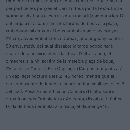
Diumenge hi haurà dues desencaixonades i bou embolat
per part de les penyes el Cerril i Bous per la Festa. Entre
setmana, els bous al carrer seran majoritàriament a les 12
del migdia i se sumaran a les tardes de bous a la plaça,
amb desencaixonades i bous embolats amb les penyes
l’Afició, Joves Emboladors i Demà+, que enguany celebra
50 anys, motiu pel qual dissabte la tarde patrocinarà
quatre desencaixonades a la plaça. D’altra banda, el
dimecres a la nit, sortint de la mateixa plaça de bous,
l’Associació Cultural Bou Capllaçat d’Amposta organitzarà
un capllaçat nocturn a les 21.45 hores, mentre que el
darrer dissabte de festes hi haurà un bou capllaçat a les 8
del matí. Posaran punt final el Concurs d’Emboladors
organitzat pels Emboladors d’Amposta, dissabte, i l’última
tarda de bous i embolat a la plaça, el diumenge 18.