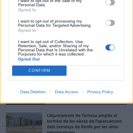
I want to opt-out of the Sale of my
Personal Data.
Opted In
Ema
I want to opt-out of processing my
Personal Data for Targeted Advertising.
Llo
Opted In
we
I want to opt-out of Collection, Use,
Retention, Sale, and/or Sharing of my
Deseu el meu nom, el correu electrònic i el lloc web en
Personal Data that Is Unrelated with the
aquest navegador per a la propera vegada que comenti.
Purposes for which it was collected.
Opted Out
CONFIRM
Data Deletion
Data Access
Privacy Policy
ÚLTIMES NOTÍCIES
L’Ajuntament de Tortosa amplia el
termini de les obres de l’aparcament
dels terrenys de Renfe per les altes
temperatures