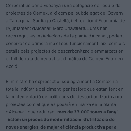
Corporatius per a Espanya i una delegació de l’equip de
projectes de Cemex, així com pel subdelegat del Govern
a Tarragona, Santiago Castellà, i el regidor d’Economia de
l’Ajuntament d’Alcanar; Marc Chavalera. Junts han
recorregut les instal·lacions de la planta d’Alcanar, podent
conèixer de primera mà el seu funcionament, així com els
detalls dels projectes de descarbonització emmarcats en
el full de ruta de neutralitat climàtica de Cemex, Futur en
Acció.
El ministre ha expressat el seu agraïment a Cemex, i a
tota la indústria del ciment, per l’esforç que estan fent en
la implementació de polítiques de descarbonització amb
projectes com el que es posarà en marxa en la planta
d’Alcanar i que reduiran “
més de 33.000 tones a l’any
”.
“
Estem un procés de modernització, d’utilització de
noves energies, de major eficiència productiva per a