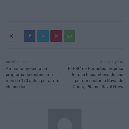
Article anterior
Article següent
Amposta presenta un
El PSC de Roquetes proposa
programa de festes amb
fer una línea urbana de bus
més de 170 actes per a tots
per connectar la Raval de
els públics
Cristo, Pilans i Raval Nova