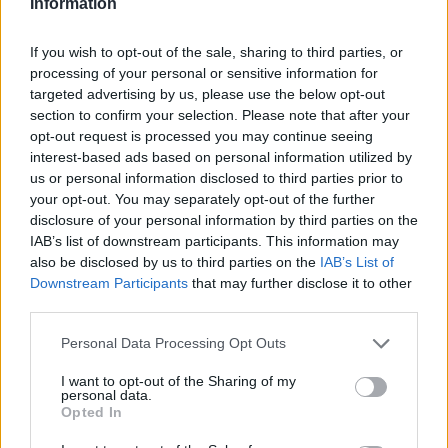
Information
Catalunya va fer 152 inspeccions a
If you wish to opt-out of the sale, sharing to third parties, or
instal·lacions radioactives l’any passat
processing of your personal or sensitive information for
8 de maig de 2026
targeted advertising by us, please use the below opt-out
Energia
section to confirm your selection. Please note that after your
opt-out request is processed you may continue seeing
interest-based ads based on personal information utilized by
us or personal information disclosed to third parties prior to
your opt-out. You may separately opt-out of the further
DEIXA UNA RESPOSTA
disclosure of your personal information by third parties on the
IAB’s list of downstream participants. This information may
also be disclosed by us to third parties on the
IAB’s List of
Downstream Participants
that may further disclose it to other
third parties.
Personal Data Processing Opt Outs
I want to opt-out of the Sharing of my
personal data.
Opted In
Comentari:
No