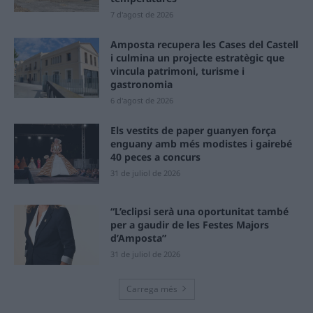
7 d'agost de 2026
Amposta recupera les Cases del Castell
i culmina un projecte estratègic que
vincula patrimoni, turisme i
gastronomia
6 d'agost de 2026
Els vestits de paper guanyen força
enguany amb més modistes i gairebé
40 peces a concurs
31 de juliol de 2026
“L’eclipsi serà una oportunitat també
per a gaudir de les Festes Majors
d’Amposta”
31 de juliol de 2026
Carrega més