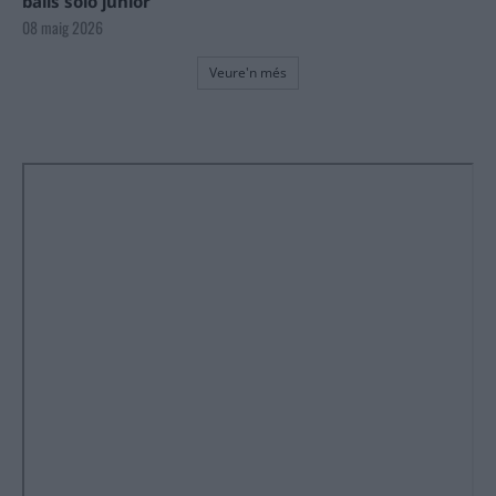
balls solo júnior
08 maig 2026
Veure'n més