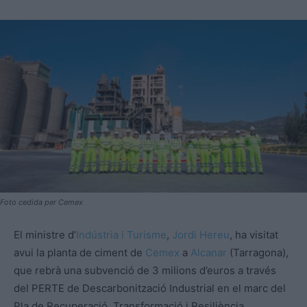
Foto cedida per Cemex
El ministre d’
Indústria i Turisme
,
Jordi Hereu
, ha visitat
avui la planta de ciment de
Cemex
a
Alcanar
(Tarragona),
que rebrà una subvenció de 3 milions d’euros a través
del PERTE de Descarbonització Industrial en el marc del
Pla de Recuperació, Transformació i Resiliència.