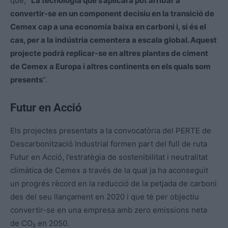
que, “
La tecnologia que s’aplicarà pot arribar a
convertir-se en un component decisiu en la transició de
Cemex cap a una economia baixa en carboni i, si és el
cas, per a la indústria cementera a escala global. Aquest
projecte podrà replicar-se en altres plantes de ciment
de Cemex a Europa i altres continents en els quals som
presents
”.
Futur en Acció
Els projectes presentats a la convocatòria del PERTE de
Descarbonització Industrial formen part del full de ruta
Futur en Acció, l’estratègia de sostenibilitat i neutralitat
climàtica de Cemex a través de la qual ja ha aconseguit
un progrés rècord en la reducció de la petjada de carboni
des del seu llançament en 2020 i que té per objectiu
convertir-se en una empresa amb zero emissions neta
de CO₂ en 2050.