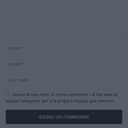
Comentari:
No
Ema
Llo
we
Deseu el meu nom, el correu electrònic i el lloc web en
aquest navegador per a la propera vegada que comenti.