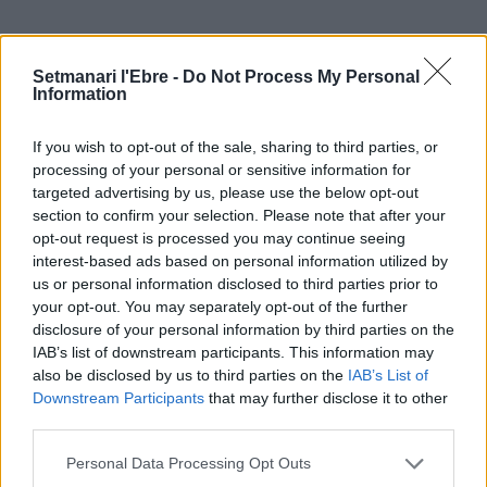
ÚLTIMES NOTÍCIES
Setmanari l'Ebre -
Do Not Process My Personal
Information
Amposta recupera les Cases del Castell
i culmina un projecte estratègic que
If you wish to opt-out of the sale, sharing to third parties, or
vincula patrimoni, turisme i
processing of your personal or sensitive information for
gastronomia
targeted advertising by us, please use the below opt-out
6 d'agost de 2026
section to confirm your selection. Please note that after your
opt-out request is processed you may continue seeing
Els vestits de paper guanyen força
interest-based ads based on personal information utilized by
enguany amb més modistes i gairebé
us or personal information disclosed to third parties prior to
40 peces a concurs
your opt-out. You may separately opt-out of the further
31 de juliol de 2026
disclosure of your personal information by third parties on the
IAB’s list of downstream participants. This information may
also be disclosed by us to third parties on the
IAB’s List of
“L’eclipsi serà una oportunitat també
Downstream Participants
that may further disclose it to other
per a gaudir de les Festes Majors
third parties.
d’Amposta”
31 de juliol de 2026
Personal Data Processing Opt Outs