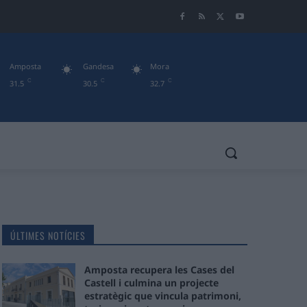
Amposta
Gandesa
Mora
C
C
C
31.5
30.5
32.7
ÚLTIMES NOTÍCIES
Amposta recupera les Cases del
Castell i culmina un projecte
estratègic que vincula patrimoni,