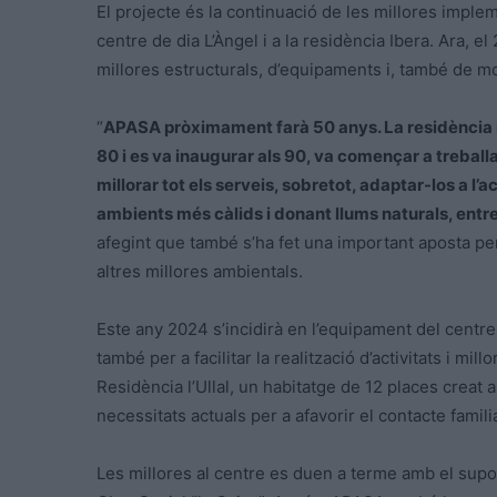
El projecte és la continuació de les millores impl
centre de dia L’Àngel i a la residència Ibera. Ara, e
millores estructurals, d’equipaments i, també de mobi
“
APASA pròximament farà 50 anys. La residència i e
80 i es va inaugurar als 90, va començar a treballa
millorar tot els serveis, sobretot, adaptar-los a l’a
ambients més càlids i donant llums naturals, entre
afegint que també s’ha fet una important aposta per l
altres millores ambientals.
Este any 2024 s’incidirà en l’equipament del centre
també per a facilitar la realització d’activitats i mill
Residència l’Ullal, un habitatge de 12 places creat a
necessitats actuals per a afavorir el contacte famili
Les millores al centre es duen a terme amb el supo