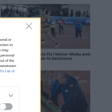
sonal or
ection to
ou may
Paula Sintorres, Patrícia Pla i Néstor Altaba amb
 personal
la selecció catalana sub-16 d’atletisme
out of the
08 maig 2026
 downstream
B’s List of