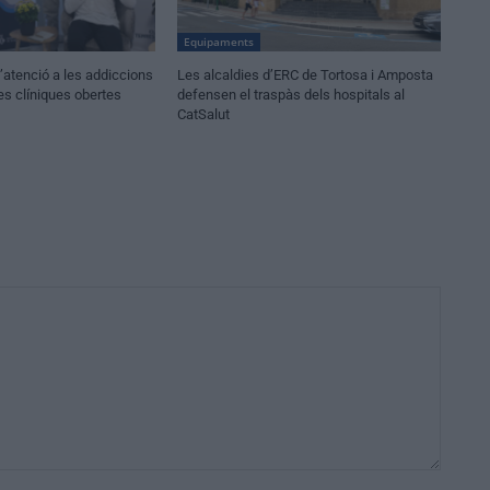
Equipaments
atenció a les addiccions
Les alcaldies d’ERC de Tortosa i Amposta
es clíniques obertes
defensen el traspàs dels hospitals al
CatSalut