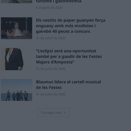
turisme i gastronomia
6 d'agost de 2026
Els vestits de paper guanyen força
enguany amb més modistes i
gairebé 40 peces a concurs
31 de juliol de 2026
“L’eclipsi serà una oportunitat
també per a gaudir de les Festes
Majors d’Amposta”
31 de juliol de 2026
Blaumut lidera el cartell musical
de les Festes
31 de juliol de 2026
Carrega més