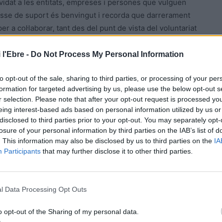
vidat a les entitats, empreses i persones que vulguen
 classe de suport és benvingut i recorda que darrerament
er a col·laborar, tant des del punt de vista del voluntariat
 l'Ebre -
Do Not Process My Personal Information
titat
”, diu Pech, afegint que l’entitat té com a missió
to opt-out of the sale, sharing to third parties, or processing of your per
ues famílies, però també “
cercar els suports necessaris
formation for targeted advertising by us, please use the below opt-out s
r selection. Please note that after your opt-out request is processed y
eing interest-based ads based on personal information utilized by us or
te d’APASA és treballar per la inclusió social dels seus
disclosed to third parties prior to your opt-out. You may separately opt-
losure of your personal information by third parties on the IAB’s list of
ctiva i social de les persones amb diversitat funcional
. This information may also be disclosed by us to third parties on the
IA
a celebració del Carnaval, el Mercat a la Plaça o les
Participants
that may further disclose it to other third parties.
anyes i convenis amb administracions locals, entitats o
nes escoles del territori amb qui s’han impulsat
diversitat.
l Data Processing Opt Outs
es inclusives que APASA ha dut a terme amb la
o opt-out of the Sharing of my personal data.
portives de la ciutat, de futbol, handbol, escacs,