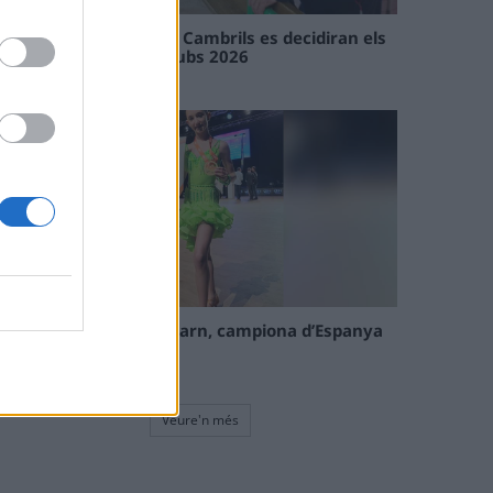
En les tirades de Flix i Cambrils es decidiran els
campions de l’Interclubs 2026
08 maig 2026
La tortosina Cinta Talarn, campiona d’Espanya
de 10 balls solo júnior
08 maig 2026
Veure'n més