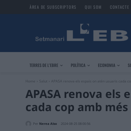
ÀREA DE SUBSCRIPTORS
QUI SOM
CONTACTE
TERRES DE L’EBRE
POLÍTICA
ECONOMIA
S
Home
Salut
APASA renova els espais on atén usuaris cada c
APASA renova els e
cada cop amb més 
Per
Nerea Also
2024-08-25 08:00:56