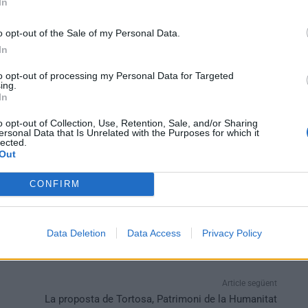
In
t el Club Esportiu Amposta i la Cabanya de la Ràpita. Un
o opt-out of the Sale of my Personal Data.
ts, “
quan acaben l’escola, puguen fer activitats de
In
to opt-out of processing my Personal Data for Targeted
ing.
col·laboren i que permeten i faciliten fer activitats,
In
fomentar la diversitat. Estem molt contents del suport
o opt-out of Collection, Use, Retention, Sale, and/or Sharing
s, la societat civil, l’hospital…
”, tanca.
ersonal Data that Is Unrelated with the Purposes for which it
lected.
Out
CONFIRM
Data Deletion
Data Access
Privacy Policy
Article següent
La proposta de Tortosa, Patrimoni de la Humanitat