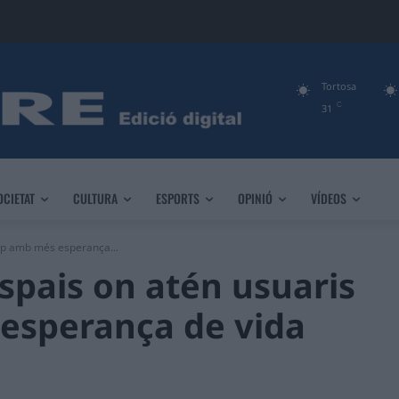
Tortosa
C
31
OCIETAT
CULTURA
ESPORTS
OPINIÓ
VÍDEOS
op amb més esperança...
spais on atén usuaris
esperança de vida