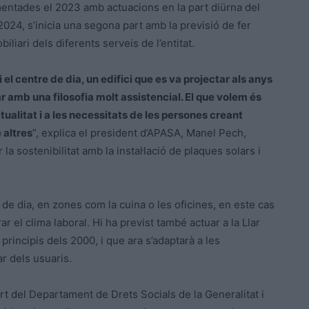
ementades el 2023 amb actuacions en la part diürna del
l 2024, s’inicia una segona part amb la previsió de fer
liari dels diferents serveis de l’entitat.
l centre de dia, un edifici que es va projectar als anys
r amb una filosofia molt assistencial. El que volem és
ctualitat i a les necessitats de les persones creant
 altres
”, explica el president d’APASA, Manel Pech,
a sostenibilitat amb la instal·lació de plaques solars i
 de dia, en zones com la cuina o les oficines, en este cas
orar el clima laboral. Hi ha previst també actuar a la Llar
 principis dels 2000, i que ara s’adaptarà a les
ar dels usuaris.
rt del Departament de Drets Socials de la Generalitat i