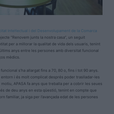
tat Intel·lectual i del Desenvolupament de la Comarca
ecte “Renovem junts la nostra casa”, un seguit
titat per a millorar la qualitat de vida dels usuaris, tenint
últims anys entre les persones amb diversitat funcional
nços mèdics.
ncional s’ha allargat fins a 70, 80 o, fins i tot 90 anys.
 entorn i és molt complicat després poder traslladar-les
ste motiu, APASA fa anys que treballa per a cobrir les seues
a més de deu anys en esta qüestió, tenint en compte que
rn familiar, ja siga per l’avançada edat de les persones