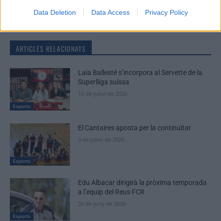
Periodistes
Data Deletion
Data Access
Privacy Policy
ARTICLES RELACIONATS
Laia Ballesté s’incorpora al Servette de la
Superlliga suïssa
10 de juliol de 2026
Esports
El Cantaires aposta per la continuïtat
3 de juliol de 2026
Esports
Edu Albacar dirigirà la pròxima temporada
a l’equip del Reus FCR
26 de juny de 2026
Esports