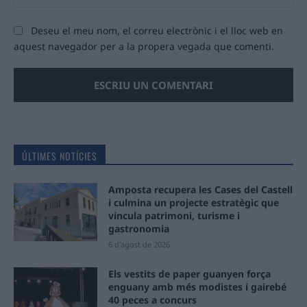
we
Deseu el meu nom, el correu electrònic i el lloc web en
aquest navegador per a la propera vegada que comenti.
ÚLTIMES NOTÍCIES
Amposta recupera les Cases del Castell
i culmina un projecte estratègic que
vincula patrimoni, turisme i
gastronomia
6 d'agost de 2026
Els vestits de paper guanyen força
enguany amb més modistes i gairebé
40 peces a concurs