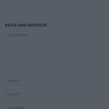
DEIXA UNA RESPOSTA
Comentari:
No
Ema
Llo