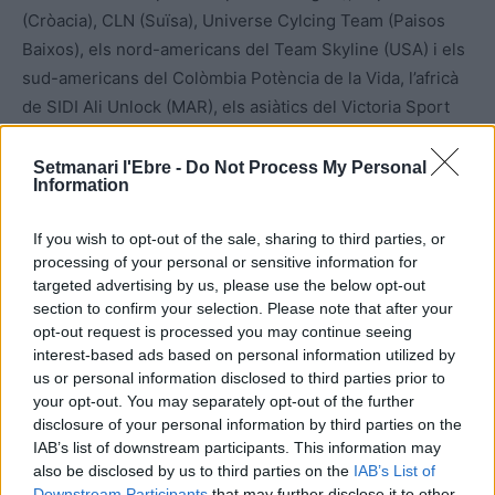
(Cròacia), CLN (Suïsa), Universe Cylcing Team (Paisos
Baixos), els nord-americans del Team Skyline (USA) i els
sud-americans del Colòmbia Potència de la Vida, l’africà
de SIDI Ali Unlock (MAR), els asiàtics del Victoria Sport
(PHI) de les Filipines i d’Oceania EuroCyclingTrips –
Yoeleo de l’illa de Guam a la Micronèsia i pertanyent als
Setmanari l'Ebre -
Do Not Process My Personal
Information
Estats Units que posarà el toc exòtic a una notable
participació internacional. La llista la completen els
If you wish to opt-out of the sale, sharing to third parties, or
equips nacionals de les Illes Balears Arabay de la
processing of your personal or sensitive information for
categoria Continental i els amateurs CE Montsià
targeted advertising by us, please use the below opt-out
Controlpack, Osca La Màgia Renault Auto Quatre, Team
section to confirm your selection. Please note that after your
opt-out request is processed you may continue seeing
MP Group Doltcini i el Baix Ebre.
interest-based ads based on personal information utilized by
us or personal information disclosed to third parties prior to
your opt-out. You may separately opt-out of the further
disclosure of your personal information by third parties on the
IAB’s list of downstream participants. This information may
also be disclosed by us to third parties on the
IAB’s List of
Downstream Participants
that may further disclose it to other