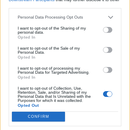
third parties.
Personal Data Processing Opt Outs
Article anterior
Article següent
I want to opt-out of the Sharing of my
VÍDEO · Rull rebrà els exiliats
L’IPC baixa una dècima a la
personal data.
de Suïssa: «Els obriré les
demarcació de Tarragona al
Opted In
portes del Parlament per
juny i la variació interanual
I want to opt-out of the Sale of my
retre’ls el reconeixement que
se situa en el 3,4%
Personal Data.
es mereixen»
Opted In
I want to opt-out of processing my
Personal Data for Targeted Advertising.
Opted In
I want to opt-out of Collection, Use,
Retention, Sale, and/or Sharing of my
Personal Data that Is Unrelated with the
Purposes for which it was collected.
Opted Out
CONFIRM
Redaccio