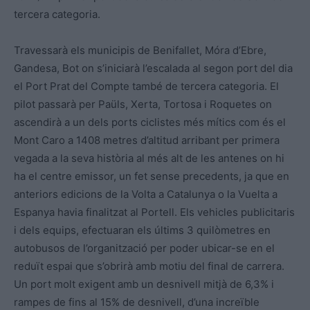
tercera categoria.
Travessarà els municipis de Benifallet, Móra d’Ebre,
Gandesa, Bot on s’iniciarà l’escalada al segon port del dia
el Port Prat del Compte també de tercera categoria. El
pilot passarà per Paüls, Xerta, Tortosa i Roquetes on
ascendirà a un dels ports ciclistes més mítics com és el
Mont Caro a 1408 metres d’altitud arribant per primera
vegada a la seva història al més alt de les antenes on hi
ha el centre emissor, un fet sense precedents, ja que en
anteriors edicions de la Volta a Catalunya o la Vuelta a
Espanya havia finalitzat al Portell. Els vehicles publicitaris
i dels equips, efectuaran els últims 3 quilòmetres en
autobusos de l’organització per poder ubicar-se en el
reduït espai que s’obrirà amb motiu del final de carrera.
Un port molt exigent amb un desnivell mitjà de 6,3% i
rampes de fins al 15% de desnivell, d’una increïble