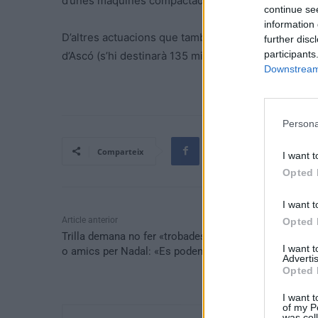
d’unes màquines compactadores per la deixalleria.
continue se
information 
D’altres actuacions que també s’han previst en els 
further disc
participants
d’Ascó (s’hi destinarà 135 mil euros) i la millora d
Downstream 
Persona
Comparteix
I want t
Opted 
I want t
Article anterior
Opted 
Trilla demana no fer «trobades massives» d’empreses
I want 
o amics per Nadal: «Es poden ajornar»
Advertis
Opted 
I want t
of my P
was col