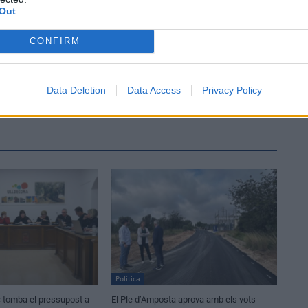
Out
CONFIRM
Data Deletion
Data Access
Privacy Policy
Política
c tomba el pressupost a
El Ple d’Amposta aprova amb els vots