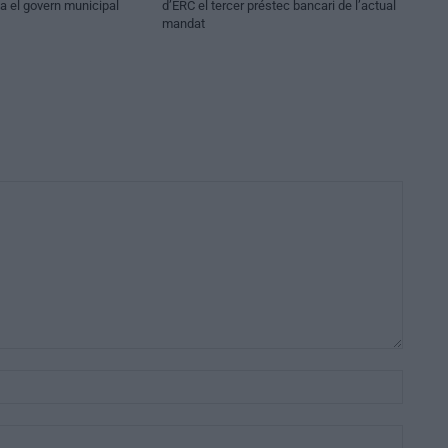
va el govern municipal
d’ERC el tercer préstec bancari de l’actual
mandat
Nom:*
Email:*