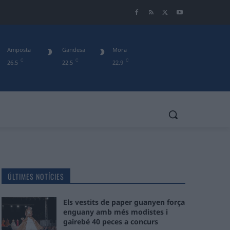
Amposta
Gandesa
Mora
C
C
C
26.5
22.5
22.9
ÚLTIMES NOTÍCIES
Els vestits de paper guanyen força
enguany amb més modistes i
gairebé 40 peces a concurs