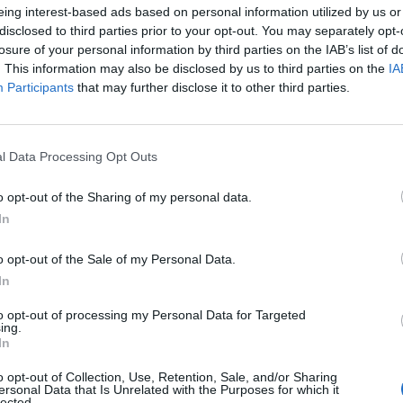
eing interest-based ads based on personal information utilized by us or
disclosed to third parties prior to your opt-out. You may separately opt-
comptes de 2022 són la rehabilitació de les muralles
losure of your personal information by third parties on the IAB’s list of
. This information may also be disclosed by us to third parties on the
IA
e camins, amb una inversió de 180.000 euros.
Participants
that may further disclose it to other third parties.
l Data Processing Opt Outs
o opt-out of the Sharing of my personal data.
In
o opt-out of the Sale of my Personal Data.
Article següent
In
‘Llàgrimes de Tardor’, marca icònica de Sant Josep
to opt-out of processing my Personal Data for Targeted
Vins, estrena campanya per a celebrar els seus
ing.
primers 25 anys
In
o opt-out of Collection, Use, Retention, Sale, and/or Sharing
ersonal Data that Is Unrelated with the Purposes for which it
lected.