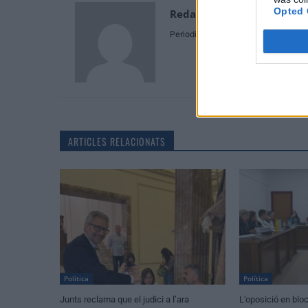
Opted 
Redaccio
Periodistes
ARTICLES RELACIONATS
Política
Política
Junts reclama que el judici a l’ara
L’oposició en blo