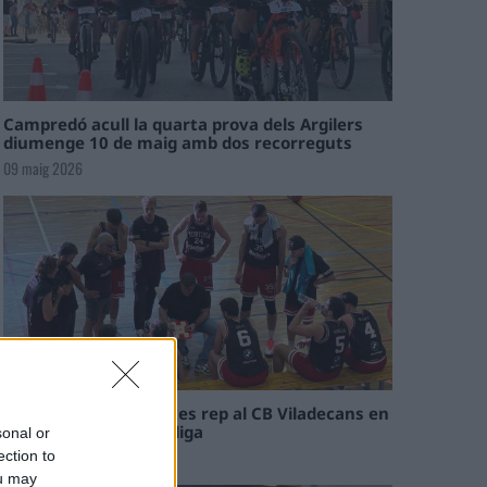
Campredó acull la quarta prova dels Argilers
diumenge 10 de maig amb dos recorreguts
09 maig 2026
El Cantaires amb baixes rep al CB Viladecans en
el tram decisiu de la lliga
sonal or
09 maig 2026
ection to
ou may