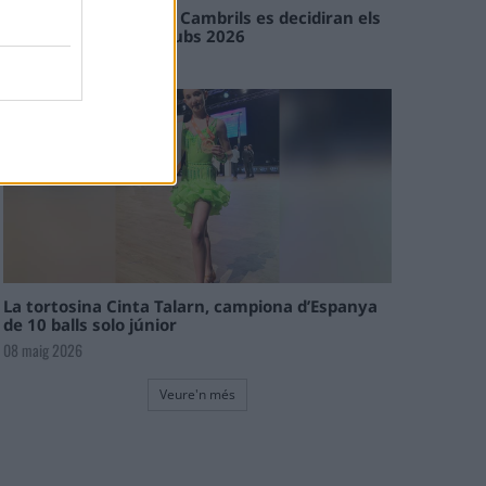
En les tirades de Flix i Cambrils es decidiran els
campions de l’Interclubs 2026
08 maig 2026
La tortosina Cinta Talarn, campiona d’Espanya
de 10 balls solo júnior
08 maig 2026
Veure'n més