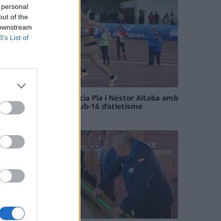
 personal
out of the
 downstream
B’s List of
Paula Sintorres, Patrícia Pla i Néstor Altaba amb
la selecció catalana sub-16 d’atletisme
08 maig 2026