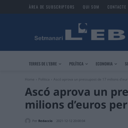
ÀREA DE SUBSCRIPTORS
QUI SOM
CONTACTE
TERRES DE L’EBRE
POLÍTICA
ECONOMIA
S
Home
Política
Ascó aprova un pressupost de 17 milions d'eur
Ascó aprova un pre
milions d’euros per
Per
Redaccio
2021-12-12 20:00:04