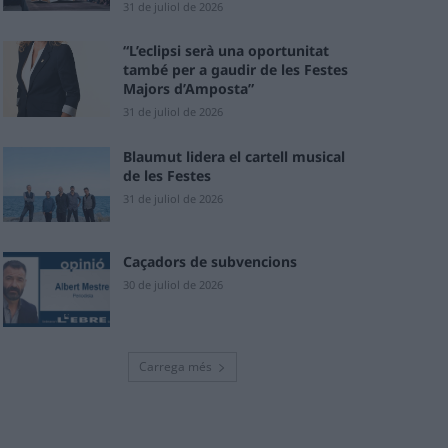
31 de juliol de 2026
“L’eclipsi serà una oportunitat
també per a gaudir de les Festes
Majors d’Amposta”
31 de juliol de 2026
Blaumut lidera el cartell musical
de les Festes
31 de juliol de 2026
Caçadors de subvencions
30 de juliol de 2026
Carrega més