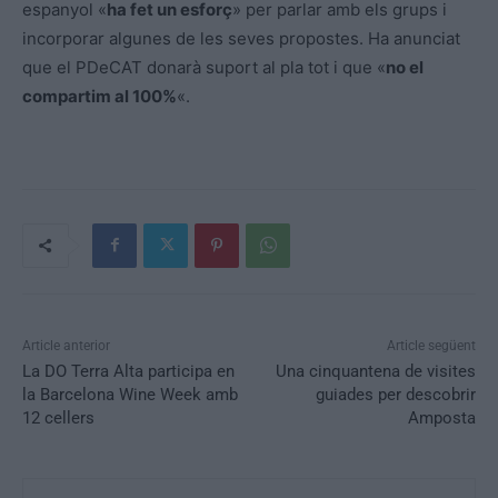
espanyol «
ha fet un esforç
» per parlar amb els grups i
incorporar algunes de les seves propostes. Ha anunciat
que el PDeCAT donarà suport al pla tot i que «
no el
compartim al 100%
«.
Article anterior
Article següent
La DO Terra Alta participa en
Una cinquantena de visites
la Barcelona Wine Week amb
guiades per descobrir
12 cellers
Amposta