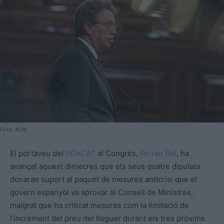
Foto: ACN
El portaveu del
PDeCAT
al Congrés,
Ferran Bel
, ha
avançat aquest dimecres que els seus quatre diputats
donaran suport al paquet de mesures anticrisi que el
govern espanyol va aprovar al Consell de Ministres,
malgrat que ha criticat mesures com la limitació de
l’increment del preu del lloguer durant els tres pròxims