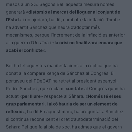
mesos a un 2%. Segons Bel, aquesta mesura només
generarà «
distorsió al mercat del lloguer al conjunt de
l’Estat
» i no ajudarà, ha dit, combatre la inflació. També
ha advertit Sánchez que haurà d’adoptar més
mecanismes, perquè l’increment de la inflació és anterior
a la guerra d’Ucraïna i «
la crisi no finalitzarà encara que
acabi el conflicte
«.
Bel ha fet aquestes manifestacions a la rèplica que ha
donat a la compareixença de Sánchez al Congrés. El
portaveu del PDeCAT ha retret al president espanyol,
Pedro Sánchez, que reclami «
unitat
» al Congrés quan ha
actuat «
per lliure
» respecte al Sàhara. «
Només té el seu
grup parlamentari, i això hauria de ser un element de
reflexió
«, ha dit.En aquest marc, ha preguntat a Sánchez
si continua reconeixent el dret d’autodeterminació del
Sàhara.Pel que fa al pla de xoc, ha admès que el govern