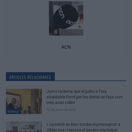
ACN
ARTICLES RELACIONATS
Junts reclama que el judici a l’ara
alcaldable Ferré per les dietes se faça com
més aviat millor
10 de juliol de 2026
Política
L’oposició en bloc tomba el pressupost a
Ulldecona i reprova el govern municipal