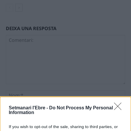
DEIXA UNA RESPOSTA
Comentari:
No
Setmanari l'Ebre -
Do Not Process My Personal
Ema
Information
Llo
If you wish to opt-out of the sale, sharing to third parties, or