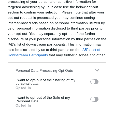
we
processing of your personal or sensitive information for
targeted advertising by us, please use the below opt-out
Deseu el meu nom, el correu electrònic i el lloc web en
section to confirm your selection. Please note that after your
aquest navegador per a la propera vegada que comenti.
opt-out request is processed you may continue seeing
interest-based ads based on personal information utilized by
us or personal information disclosed to third parties prior to
your opt-out. You may separately opt-out of the further
disclosure of your personal information by third parties on the
IAB’s list of downstream participants. This information may
also be disclosed by us to third parties on the
IAB’s List of
Downstream Participants
that may further disclose it to other
ÚLTIMES NOTÍCIES
third parties.
Els vestits de paper guanyen força
Personal Data Processing Opt Outs
enguany amb més modistes i gairebé
40 peces a concurs
I want to opt-out of the Sharing of my
personal data.
31 de juliol de 2026
Opted In
I want to opt-out of the Sale of my
“L’eclipsi serà una oportunitat també
Personal Data.
per a gaudir de les Festes Majors
Opted In
d’Amposta”
31 de juliol de 2026