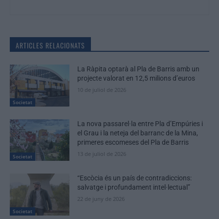
ARTICLES RELACIONATS
La Ràpita optarà al Pla de Barris amb un
projecte valorat en 12,5 milions d’euros
10 de juliol de 2026
Societat
La nova passarel·la entre Pla d’Empúries i
el Grau i la neteja del barranc de la Mina,
primeres escomeses del Pla de Barris
13 de juliol de 2026
Societat
“Escòcia és un país de contradiccions:
salvatge i profundament intel·lectual”
22 de juny de 2026
Societat