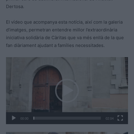
Dertosa.
El vídeo que acompanya esta notícia, així com la galeria
d’imatges, permetran entendre millor l’extraordinària
iniciativa solidària de Càritas que va més enllà de la que
fan diàriament ajudant a famílies necessitades.
R
e
p
r
o
d
u
c
00:00
02:04
t
o