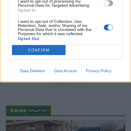
I want to opt-out of processing my
Personal Data for Targeted Advertising.
Opted In
Blaumut lidera el cartell musical de les
Festes
I want to opt-out of Collection, Use,
Retention, Sale, and/or Sharing of my
31 de juliol de 2026
Personal Data that Is Unrelated with the
Purposes for which it was collected.
Opted Out
Caçadors de subvencions
CONFIRM
30 de juliol de 2026
Data Deletion
Data Access
Privacy Policy
Carrega més