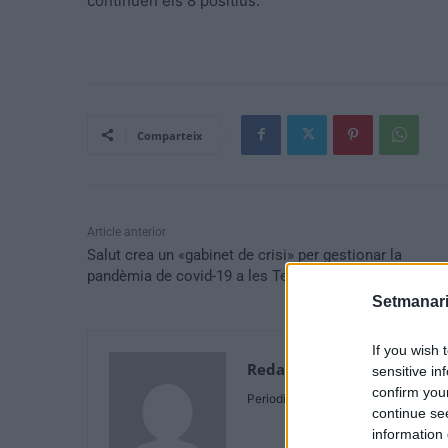
continuen els 8 positius.
Comparteix
Article anterior
Salut crea un «gabinet de crisi» per gestionar la
pandèmia de covid-19 a les Terres de l’Ebre
Setmanari
If you wish 
Redaccio
sensitive in
confirm you
Periodistes
continue se
information 