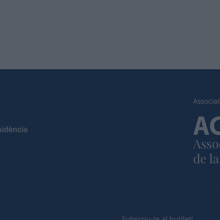
Associat
Subscriu-te al butlletí