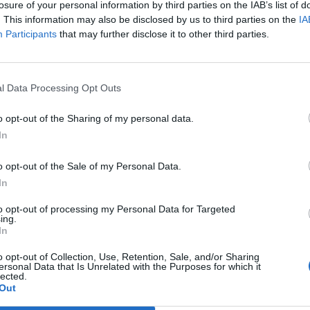
losure of your personal information by third parties on the IAB’s list of
. This information may also be disclosed by us to third parties on the
IA
Participants
that may further disclose it to other third parties.
l Data Processing Opt Outs
o opt-out of the Sharing of my personal data.
In
o opt-out of the Sale of my Personal Data.
In
to opt-out of processing my Personal Data for Targeted
Equipaments
ing.
In
atenció a les addiccions
Les alcaldies d’ERC de Tortosa i Amposta
es clíniques obertes
defensen el traspàs dels hospitals al
o opt-out of Collection, Use, Retention, Sale, and/or Sharing
CatSalut
ersonal Data that Is Unrelated with the Purposes for which it
lected.
Out