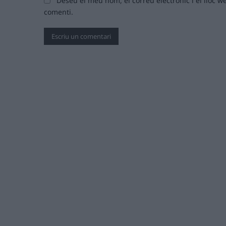
Deseu el meu nom, el correu electrònic i el lloc
comenti.