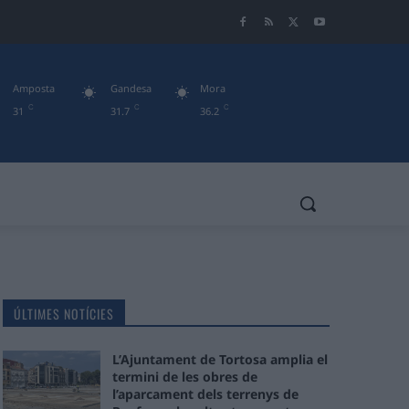
Amposta
Gandesa
Mora
C
C
C
31
31.7
36.2
ÚLTIMES NOTÍCIES
L’Ajuntament de Tortosa amplia el
termini de les obres de
l’aparcament dels terrenys de