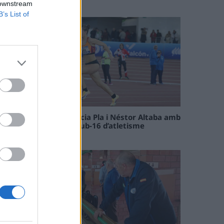
09 maig 2026
 downstream
B’s List of
Paula Sintorres, Patrícia Pla i Néstor Altaba amb
la selecció catalana sub-16 d’atletisme
08 maig 2026