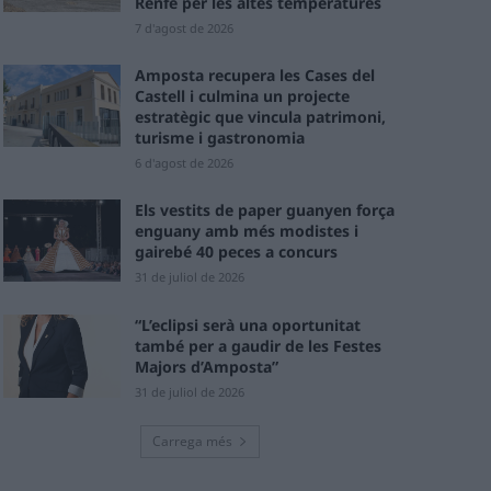
Renfe per les altes temperatures
7 d'agost de 2026
Amposta recupera les Cases del
Castell i culmina un projecte
estratègic que vincula patrimoni,
turisme i gastronomia
6 d'agost de 2026
Els vestits de paper guanyen força
enguany amb més modistes i
gairebé 40 peces a concurs
31 de juliol de 2026
“L’eclipsi serà una oportunitat
també per a gaudir de les Festes
Majors d’Amposta”
31 de juliol de 2026
Carrega més