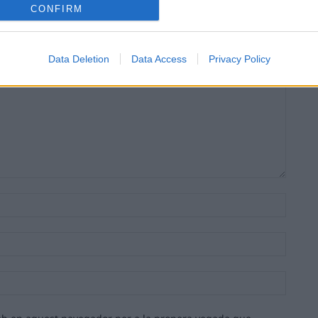
CONFIRM
Data Deletion
Data Access
Privacy Policy
Nom:*
Email:*
Lloc
web: