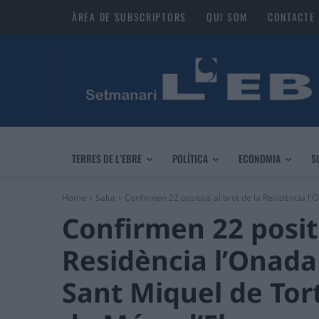
ÀREA DE SUBSCRIPTORS
QUI SOM
CONTACTE
TERRES DE L’EBRE
POLÍTICA
ECONOMIA
S
Home
Salut
Confirmen 22 positius al brot de la Residència l'
Confirmen 22 positi
Residència l’Onada
Sant Miquel de Tort