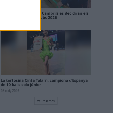
En les tirades de Flix i Cambrils es decidiran els
campions de l’Interclubs 2026
08 maig 2026
La tortosina Cinta Talarn, campiona d’Espanya
de 10 balls solo júnior
08 maig 2026
Veure'n més