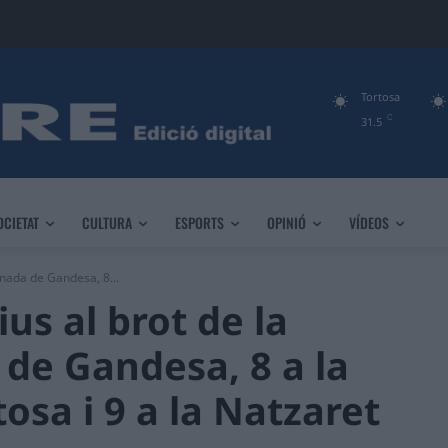
Tortosa
C
31.5
OCIETAT
CULTURA
ESPORTS
OPINIÓ
VÍDEOS
Onada de Gandesa, 8...
us al brot de la
 de Gandesa, 8 a la
osa i 9 a la Natzaret