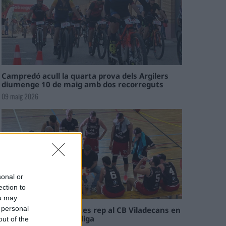
Campredó acull la quarta prova dels Argilers
diumenge 10 de maig amb dos recorreguts
09 maig 2026
sonal or
ection to
ou may
 personal
El Cantaires amb baixes rep al CB Viladecans en
el tram decisiu de la lliga
out of the