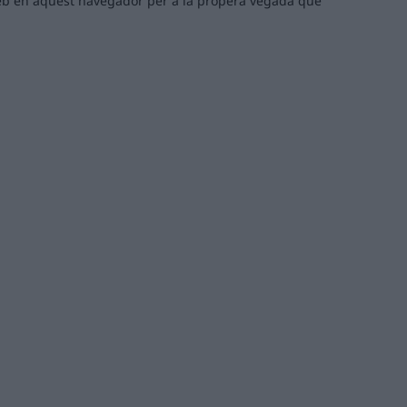
 web en aquest navegador per a la propera vegada que