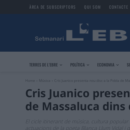
ÀREA DE SUBSCRIPTORS
QUI SOM
CONTACTE
TERRES DE L’EBRE
POLÍTICA
ECONOMIA
S
Home
Música
Cris Juanico presenta nou disc a la Pobla de Ma
Cris Juanico presen
de Massaluca dins d
El cicle itinerant de música, cultura popular 
actuacions de la poeta Blanca Llum Vidal i