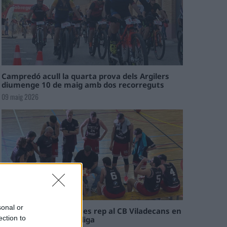
Campredó acull la quarta prova dels Argilers
diumenge 10 de maig amb dos recorreguts
09 maig 2026
sonal or
El Cantaires amb baixes rep al CB Viladecans en
ection to
el tram decisiu de la lliga