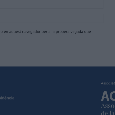
Email:*
Lloc
web:
 web en aquest navegador per a la propera vegada que
Associat