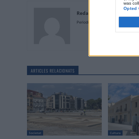
was col
Opted 
Redaccio
Periodistes
ARTICLES RELACIONATS
Societat
Cultura