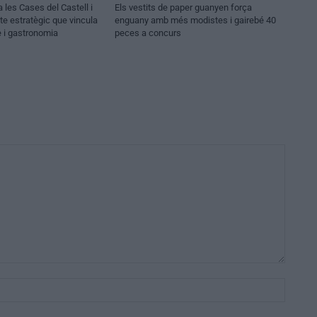
les Cases del Castell i
Els vestits de paper guanyen força
te estratègic que vincula
enguany amb més modistes i gairebé 40
e i gastronomia
peces a concurs
Nom:*