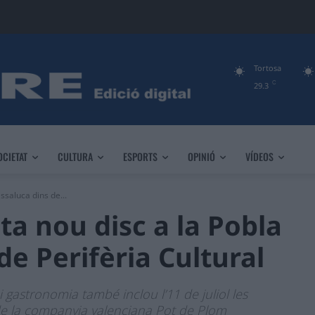
Tortosa
C
29.3
OCIETAT
CULTURA
ESPORTS
OPINIÓ
VÍDEOS
ssaluca dins de...
ta nou disc a la Pobla
e Perifèria Cultural
i gastronomia també inclou l’11 de juliol les
 de la companyia valenciana Pot de Plom