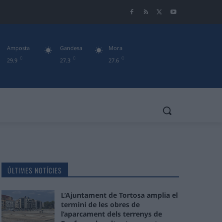
Amposta
Gandesa
Mora
C
C
C
29.9
27.3
27.6
ÚLTIMES NOTÍCIES
L’Ajuntament de Tortosa amplia el
termini de les obres de
l’aparcament dels terrenys de