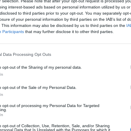
r selection. Please note that after your opt-out request is processed y
 gastronomia de proximitat que recorre diversos municipis
eing interest-based ads based on personal information utilized by us or
ramació cultural a territoris rurals i perifèrics, sovint
disclosed to third parties prior to your opt-out. You may separately opt-
losure of your personal information by third parties on the IAB’s list of
el cas de la comarca de la Terra Alta. La iniciativa aposta
. This information may also be disclosed by us to third parties on the
IA
rts, espectacles i activitats a poblacions de dimensions
Participants
that may further disclose it to other third parties.
 dinamització del territori.
l Data Processing Opt Outs
o opt-out of the Sharing of my personal data.
In
o opt-out of the Sale of my Personal Data.
In
Article següent
to opt-out of processing my Personal Data for Targeted
ing.
No sé si tornar a casa
In
o opt-out of Collection, Use, Retention, Sale, and/or Sharing
ersonal Data that Is Unrelated with the Purposes for which it