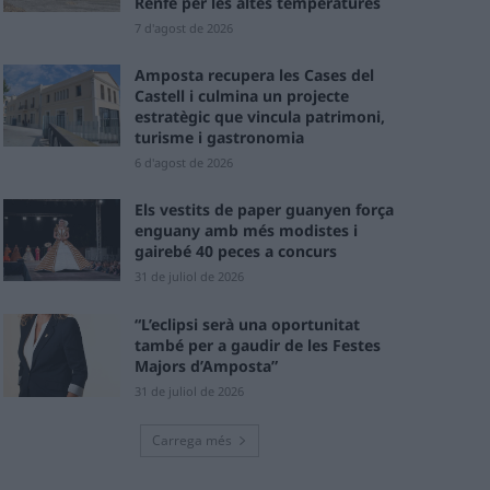
Renfe per les altes temperatures
7 d'agost de 2026
Amposta recupera les Cases del
Castell i culmina un projecte
estratègic que vincula patrimoni,
turisme i gastronomia
6 d'agost de 2026
Els vestits de paper guanyen força
enguany amb més modistes i
gairebé 40 peces a concurs
31 de juliol de 2026
“L’eclipsi serà una oportunitat
també per a gaudir de les Festes
Majors d’Amposta”
31 de juliol de 2026
Carrega més