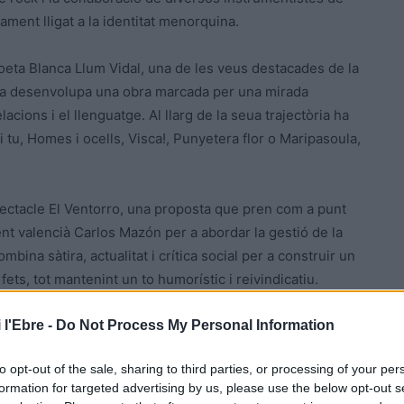
ament lligat a la identitat menorquina.
poeta Blanca Llum Vidal, una de les veus destacades de la
ina desenvolupa una obra marcada per una mirada
lacions i el llenguatge. Al llarg de la seua trajectòria ha
i tu, Homes i ocells, Visca!, Punyetera flor o Maripasoula,
pectacle El Ventorro, una proposta que pren com a punt
dent valencià Carlos Mazón per a abordar la gestió de la
bina sàtira, actualitat i crítica social per a construir un
fets, tot mantenint un to humorístic i reivindicatiu.
 l'Ebre -
Do Not Process My Personal Information
articipació de la Cia. l’Anònima, que oferirà una selecció
s puguen compartir una estona de lleure durant la
to opt-out of the sale, sharing to third parties, or processing of your per
formation for targeted advertising by us, please use the below opt-out s