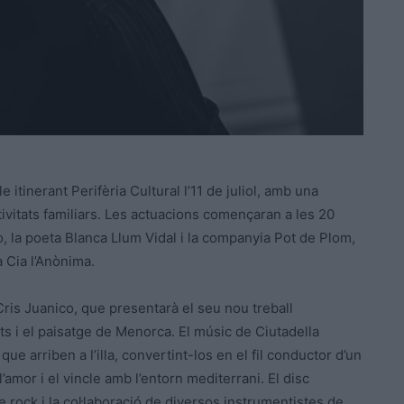
itinerant Perifèria Cultural l’11 de juliol, amb una
ivitats familiars. Les actuacions començaran a les 20
, la poeta Blanca Llum Vidal i la companyia Pot de Plom,
a Cia l’Anònima.
 Cris Juanico, que presentarà el seu nou treball
nts i el paisatge de Menorca. El músic de Ciutadella
ue arriben a l’illa, convertint-los en el fil conductor d’un
amor i el vincle amb l’entorn mediterrani. El disc
 rock i la col·laboració de diversos instrumentistes de