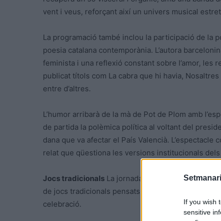
vent i veus, reforçant així un univers musical estret
La programació també inclou la participació de la 
poesia catalana contemporània. L’autora barcelon
feminista i una reflexió constant sobre l’amor, les re
publicat títols com La cabra que hi havia, Nosaltres 
entre d’altres.
L’humor arribarà de la mà de Pot de Plom amb l’es
de partida la polèmica política al voltant del presi
dana que va afectar el País Valencià. L’espectacle com
relat que qüestiona les versions institucionals dels 
Setmanari
Jocs tradicionals
La jornada es completarà amb la p
de jocs tradicionals pensats perquè infants i adult
If you wish 
celebració.
sensitive in