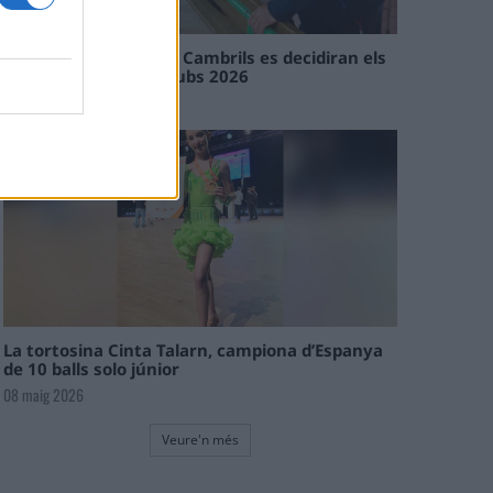
En les tirades de Flix i Cambrils es decidiran els
campions de l’Interclubs 2026
08 maig 2026
La tortosina Cinta Talarn, campiona d’Espanya
de 10 balls solo júnior
08 maig 2026
Veure'n més