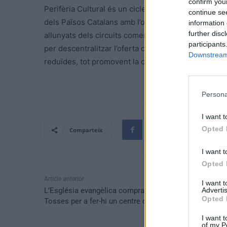
confirm you
Perifèria Cultural és un cicle de música, cultura i
continue se
dels Països Catalans amb l’objectiu d’apropar la prog
information 
further disc
allunyats dels circuits comercials habituals, com és 
participants
per descentralitzar l’oferta cultural i portar conce
Downstream 
reduïdes, tot promovent la cultura de proximitat i la
Persona
I want t
Opted 
Comparteix
I want t
Opted 
Article anterior
I want 
Advertis
L’Església evangèlica compra l’antiga Metro a les
Opted 
Tosses per a fer-hi un centre de culte
I want t
of my P