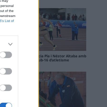
ou may
09 maig 2026
 personal
out of the
 downstream
B’s List of
Paula Sintorres, Patrícia Pla i Néstor Altaba amb
la selecció catalana sub-16 d’atletisme
08 maig 2026