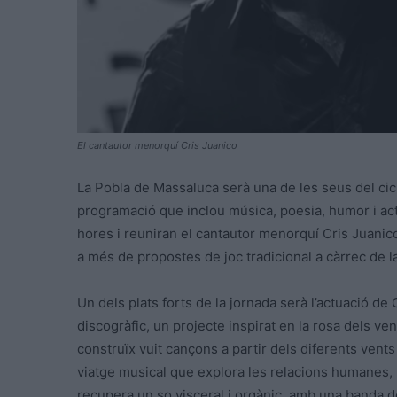
El cantautor menorquí Cris Juanico
La Pobla de Massaluca serà una de les seus del cicle 
programació que inclou música, poesia, humor i act
hores i reuniran el cantautor menorquí Cris Juanico
a més de propostes de joc tradicional a càrrec de l
Un dels plats forts de la jornada serà l’actuació de
discogràfic, un projecte inspirat en la rosa dels ve
construïx vuit cançons a partir dels diferents vents q
viatge musical que explora les relacions humanes, l’
recupera un so visceral i orgànic, amb una banda de