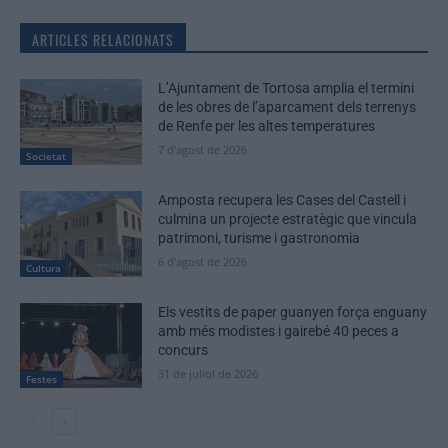
ARTICLES RELACIONATS
L’Ajuntament de Tortosa amplia el termini
de les obres de l’aparcament dels terrenys
de Renfe per les altes temperatures
7 d'agost de 2026
Societat
Amposta recupera les Cases del Castell i
culmina un projecte estratègic que vincula
patrimoni, turisme i gastronomia
6 d'agost de 2026
Cultura
Els vestits de paper guanyen força enguany
amb més modistes i gairebé 40 peces a
concurs
31 de juliol de 2026
Festes