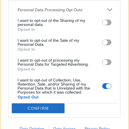
Els vestits de paper guanyen força
enguany amb més modistes i gairebé
Personal Data Processing Opt Outs
40 peces a concurs
I want to opt-out of the Sharing of my
31 de juliol de 2026
personal data.
Opted In
“L’eclipsi serà una oportunitat també
I want to opt-out of the Sale of my
per a gaudir de les Festes Majors
Personal Data.
d’Amposta”
Opted In
31 de juliol de 2026
I want to opt-out of processing my
Personal Data for Targeted Advertising.
Opted In
Carrega més
I want to opt-out of Collection, Use,
Retention, Sale, and/or Sharing of my
Personal Data that Is Unrelated with the
Purposes for which it was collected.
Opted Out
CONFIRM
Data Deletion
Data Access
Privacy Policy