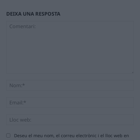
DEIXA UNA RESPOSTA
Comentari:
No
Ema
Llo
we
Deseu el meu nom, el correu electrònic i el lloc web en