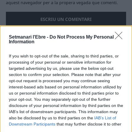
aquest navegador per a la propera vegada que comenti.
Setmanari l'Ebre -
Do Not Process My Personal
Information
ÚLTIMES NOTÍCIES
If you wish to opt-out of the sale, sharing to third parties, or
processing of your personal or sensitive information for
L’Ajuntament de Tortosa amplia el
targeted advertising by us, please use the below opt-out
termini de les obres de l’aparcament
section to confirm your selection. Please note that after your
dels terrenys de Renfe per les altes
temperatures
opt-out request is processed you may continue seeing
interest-based ads based on personal information utilized by
7 d'agost de 2026
us or personal information disclosed to third parties prior to
your opt-out. You may separately opt-out of the further
Amposta recupera les Cases del Castell
i culmina un projecte estratègic que
disclosure of your personal information by third parties on the
vincula patrimoni, turisme i
IAB’s list of downstream participants. This information may
gastronomia
also be disclosed by us to third parties on the
IAB’s List of
6 d'agost de 2026
Downstream Participants
that may further disclose it to other
third parties.