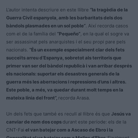
L’autor intenta descriure en este llibre
“la tragèdia de la
Guerra Civil espanyola, amb les barbaritats dels dos
bàndols plasmades en un sol poble”
. Així recorda casos
com el de la família del
“Pequeño”
, en la qual el sogre va
ser assassinat pels anarquistes i el seu propi pare pels
nacionals.
“És un exemple especialment clar dels fets
succeïts arreu d’Espanya, sobretot als territoris que
primer van ser del bàndol republicà i van arribar després
els nacionals: suportar els desastres generals de la
guerra més les aberracions i repressions d’uns i altres.
Este poble, a més, va quedar durant molt temps en la
mateixa línia del front”,
recorda Arasa.
Un dels fets que també es recull al llibre és que
Jesús va
canviar de nom dos cops
durant este període: els de la
CNT-Fai
el van batejar com a Ascaso de Ebro i la
Generalitat el va batejar com a Molins d’Ebre.
Finalment,