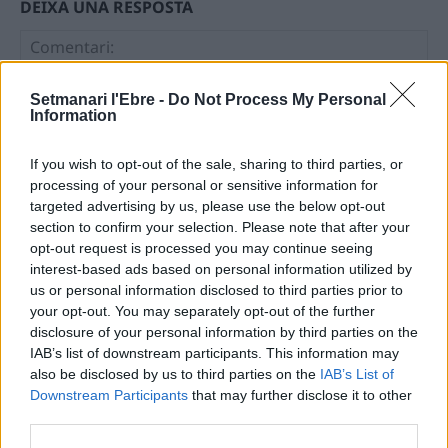
DEIXA UNA RESPOSTA
Setmanari l'Ebre -
Do Not Process My Personal
Information
If you wish to opt-out of the sale, sharing to third parties, or
processing of your personal or sensitive information for
targeted advertising by us, please use the below opt-out
Comentari:
section to confirm your selection. Please note that after your
No
opt-out request is processed you may continue seeing
interest-based ads based on personal information utilized by
Ema
us or personal information disclosed to third parties prior to
your opt-out. You may separately opt-out of the further
disclosure of your personal information by third parties on the
Llo
IAB’s list of downstream participants. This information may
we
also be disclosed by us to third parties on the
IAB’s List of
Deseu el meu nom, el correu electrònic i el lloc web en
Downstream Participants
that may further disclose it to other
third parties.
aquest navegador per a la propera vegada que comenti.