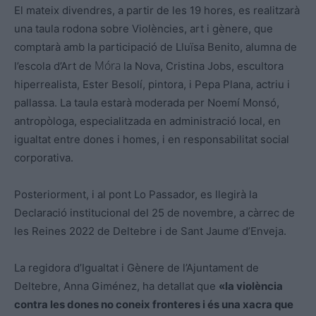
El mateix divendres, a partir de les 19 hores, es realitzarà
una taula rodona sobre Violències, art i gènere, que
comptarà amb la participació de Lluïsa
Benito
, alumna de
Móra
l’escola d’Art de
la Nova, Cristina Jobs, escultora
hiperrealista, Ester Besolí, pintora, i Pepa Plana, actriu i
pallassa. La taula estarà moderada per Noemí Monsó,
antropòloga, especialitzada en administració local, en
igualtat entre dones i homes, i en responsabilitat social
corporativa.
Posteriorment, i al pont
Lo
Passador, es llegirà la
Declaració institucional del 25 de novembre, a càrrec de
les Reines 2022 de Deltebre i de Sant Jaume d’Enveja.
La regidora d’Igualtat i Gènere de l’Ajuntament de
Deltebre, Anna Giménez, ha detallat que
«la violència
contra les dones no coneix fronteres i és una xacra que