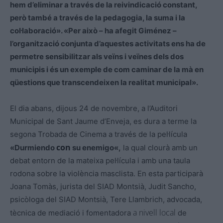
hem d’eliminar a través de la reivindicació constant,
però també a través de la pedagogia, la suma i la
col·laboració». «Per això – ha afegit Giménez –
l’organització conjunta d’aquestes activitats ens ha de
permetre sensibilitzar als veïns i veïnes dels dos
municipis i és un exemple de com caminar de la mà en
qüestions que transcendeixen la realitat municipal».
El dia abans, dijous 24 de novembre, a l’Auditori
Municipal de Sant Jaume d’Enveja,
es
dura a terme la
segona Trobada de Cinema a través de la pel·lícula
con
«
Durmiendo
su
enemigo
«,
la qual clourà amb un
debat entorn de la mateixa pel·lícula i amb una taula
rodona sobre la violència masclista. En esta participarà
Joana Tomàs, jurista del
SIAD
Montsià, Judit
Sancho
,
psicòloga del
SIAD
Montsià, Tere
Llambrich
, advocada,
a nivell local
tècnica de mediació i fomentadora
de