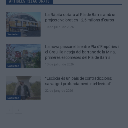
ARTICLES RELACIONATS
La Ràpita optarà al Pla de Barris amb un
projecte valorat en 12,5 milions d’euros
10 de juliol de 2026
Societat
La nova passarel·la entre Pla d’Empúries i
el Grau i la neteja del barranc de la Mina,
primeres escomeses del Pla de Barris
13 de juliol de 2026
Societat
“Escòcia és un país de contradiccions:
salvatge i profundament intel·lectual”
22 de juny de 2026
Societat