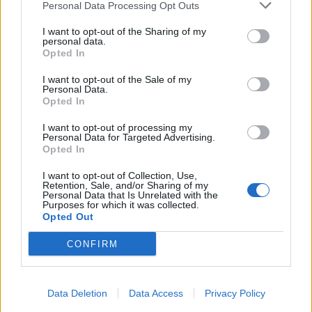
Personal Data Processing Opt Outs
I want to opt-out of the Sharing of my
personal data.
Opted In
I want to opt-out of the Sale of my
Personal Data.
ÚLTIMES NOTÍCIES
Opted In
Els vestits de paper guanyen força
I want to opt-out of processing my
Personal Data for Targeted Advertising.
enguany amb més modistes i gairebé
Opted In
40 peces a concurs
31 de juliol de 2026
I want to opt-out of Collection, Use,
Retention, Sale, and/or Sharing of my
Personal Data that Is Unrelated with the
“L’eclipsi serà una oportunitat també
Purposes for which it was collected.
Opted Out
per a gaudir de les Festes Majors
d’Amposta”
CONFIRM
31 de juliol de 2026
Blaumut lidera el cartell musical de les
Data Deletion
Data Access
Privacy Policy
Festes