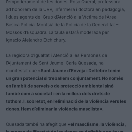
l’empoderament de les dones, Rosa
Queral
, professora
ad honorem de la URV, infermera i doctora en pedagogia,
i dues agents del Grup d’Atenció a la Víctima de l’Àrea
Bàsica Policial Montsià de la Policia de la Generalitat –
Mossos d’Esquadra. La taula estarà moderada per
Ignacio
Alejandro
Etchichury
.
La regidora d’Igualtat i Atenció a les Persones de
l’Ajuntament de Sant Jaume, Carla Quesada, ha
manifestat que
«Sant Jaume d’Enveja i Deltebre tenim
un gran potencial si treballem conjuntament. No només
en l’àmbit de serveis o de protecció ambiental sinó
també com a societat i en la millora dels drets de
tothom. I, sobretot, en l’eliminació de la violència vers les
dones. Hem d’eliminar la violència masclista».
Quesada també ha afegit que
«el masclisme, la violència,
la manca de llibertat de les dones en definitiva no és un