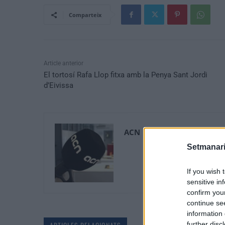
Comparteix
Article anterior
El tortosí Rafa Llop fitxa amb la Penya Sant Jordi
d’Eivissa
ACN
Setmanari
If you wish 
sensitive in
confirm you
continue se
information 
further disc