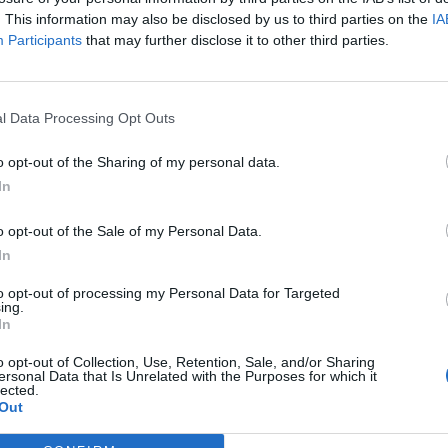
. This information may also be disclosed by us to third parties on the
IA
Participants
that may further disclose it to other third parties.
l Data Processing Opt Outs
o opt-out of the Sharing of my personal data.
In
Entrevistes
o opt-out of the Sale of my Personal Data.
per guanyen força
“L’eclipsi serà una oportunitat també per a
modistes i gairebé 40
gaudir de les Festes Majors d’Amposta”
In
to opt-out of processing my Personal Data for Targeted
ing.
In
o opt-out of Collection, Use, Retention, Sale, and/or Sharing
ersonal Data that Is Unrelated with the Purposes for which it
lected.
Out