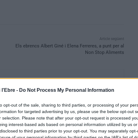
Article següent
Els ebrencs Albert Giné i Elena Ferreres, a punt per al
Non Stop Aliments
 l'Ebre -
Do Not Process My Personal Information
to opt-out of the sale, sharing to third parties, or processing of your per
formation for targeted advertising by us, please use the below opt-out s
r selection. Please note that after your opt-out request is processed y
eing interest-based ads based on personal information utilized by us or
disclosed to third parties prior to your opt-out. You may separately opt-
losure of your personal information by third parties on the IAB’s list of