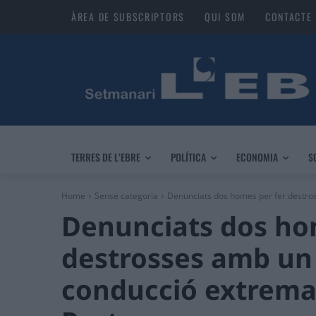
ÀREA DE SUBSCRIPTORS
QUI SOM
CONTACTE
TERRES DE L’EBRE
POLÍTICA
ECONOMIA
S
Home
Sense categoria
Denunciats dos homes per fer destros
Denunciats dos ho
destrosses amb un 
conducció extrema 