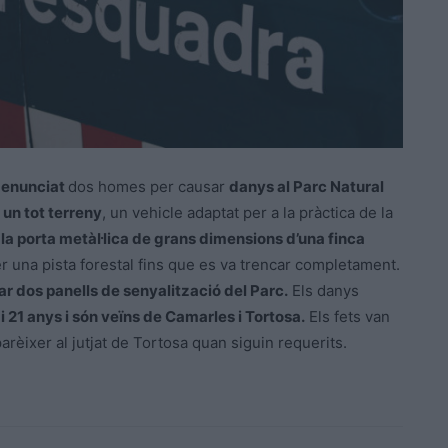
enunciat
dos homes per causar
danys al Parc Natural
un tot terreny
, un vehicle adaptat per a la pràctica de la
 la porta metàl·lica de grans dimensions d’una finca
r una pista forestal fins que es va trencar completament.
r dos panells de senyalització del Parc.
Els danys
i 21 anys i són veïns de Camarles i Tortosa.
Els fets van
rèixer al jutjat de Tortosa quan siguin requerits.