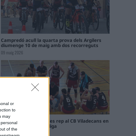
Campredó acull la quarta prova dels Argilers
diumenge 10 de maig amb dos recorreguts
09 maig 2026
sonal or
ection to
ou may
El Cantaires amb baixes rep al CB Viladecans en
 personal
el tram decisiu de la lliga
out of the
09 maig 2026
 downstream