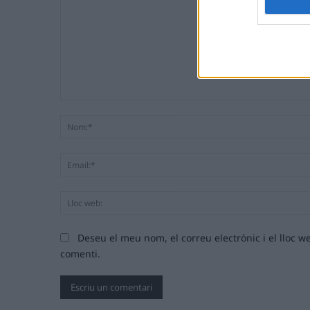
Comentari:
Deseu el meu nom, el correu electrònic i el lloc
comenti.