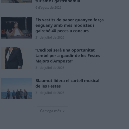
turisme i gastronomia
6 d'agost de 2026
Els vestits de paper guanyen força
enguany amb més modistes i
gairebé 40 peces a concurs
31 de juliol de 2026
“L’eclipsi serà una oportunitat
també per a gaudir de les Festes
Majors d’Amposta”
31 de juliol de 2026
Blaumut lidera el cartell musical
de les Festes
31 de juliol de 2026
Carrega més