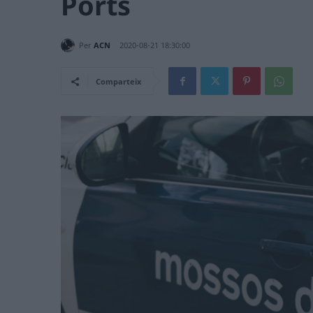
Ports
Per
ACN
2020-08-21 18:30:00
Comparteix