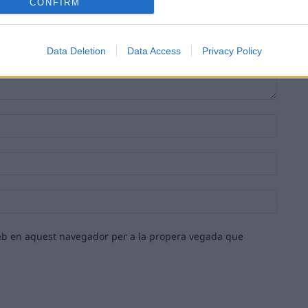
CONFIRM
Data Deletion
Data Access
Privacy Policy
Nom:*
Email:*
Lloc
web:
 web en aquest navegador per a la propera vegada que