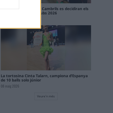
En les tirades de Flix i Cambrils es decidiran els
campions de l’Interclubs 2026
08 maig 2026
La tortosina Cinta Talarn, campiona d’Espanya
de 10 balls solo júnior
08 maig 2026
Veure'n més