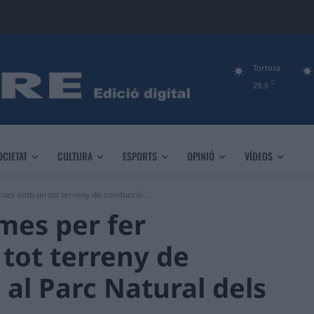
Tortosa
C
29.3
OCIETAT
CULTURA
ESPORTS
OPINIÓ
VÍDEOS
ses amb un tot terreny de conducció...
mes per fer
tot terreny de
al Parc Natural dels