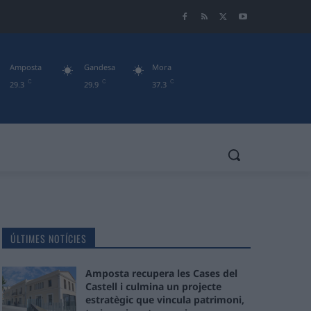
Amposta
Gandesa
Mora
C
C
C
29.3
29.9
37.3
ÚLTIMES NOTÍCIES
Amposta recupera les Cases del
Castell i culmina un projecte
estratègic que vincula patrimoni,