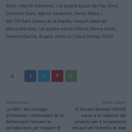
Simó i Martin Senkevic, i el quatre escull de Pau Simó,
Clement Guez, Martin Senkevic, Genis Ribes, i
del CN Sant Carles de la Ràpita, l’esquif cadet de
Marta Mariano, i el quatre escull infantil d’Anna Lledó,
Gemma Garcia, Àngels Ventura i Clara Gómez (OLB)
Article anterior
Article següent
La URV i els col·legis
El Govern destina 104.000
d’Advocats i Advocades de la
euros a la redacció del
demarcació renoven la
projecte per a la reparació
col·laboració per impartir el
del port de l’Ametlla de Mar