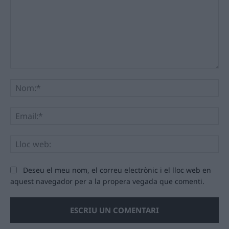
Comentari:
No
Ema
Llo
we
Deseu el meu nom, el correu electrònic i el lloc web en
aquest navegador per a la propera vegada que comenti.