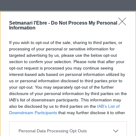
ÚLTIMES NOTÍCIES
Setmanari l'Ebre -
Do Not Process My Personal
Information
L’Observatori de l’Ebre lidera de nou la
recerca sobre l’astre rei en el segon
If you wish to opt-out of the sale, sharing to third parties, or
eclipsi solar total de la seva història
processing of your personal or sensitive information for
7 d'agost de 2026
targeted advertising by us, please use the below opt-out
section to confirm your selection. Please note that after your
opt-out request is processed you may continue seeing
L’Ajuntament de Tortosa amplia el
interest-based ads based on personal information utilized by
termini de les obres de l’aparcament
us or personal information disclosed to third parties prior to
dels terrenys de Renfe per les altes
your opt-out. You may separately opt-out of the further
temperatures
disclosure of your personal information by third parties on the
7 d'agost de 2026
IAB’s list of downstream participants. This information may
also be disclosed by us to third parties on the
IAB’s List of
Amposta recupera les Cases del Castell
Downstream Participants
that may further disclose it to other
i culmina un projecte estratègic que
vincula patrimoni, turisme i
third parties.
gastronomia
Personal Data Processing Opt Outs
6 d'agost de 2026