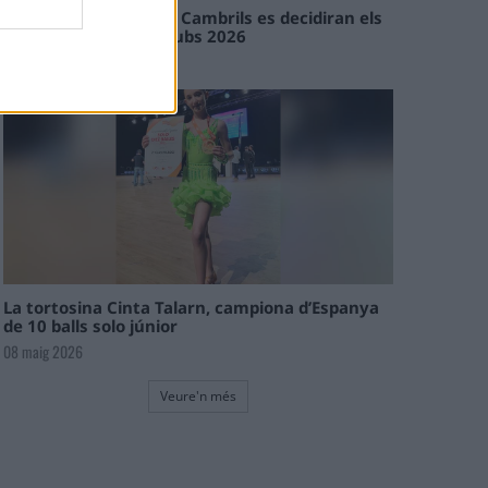
En les tirades de Flix i Cambrils es decidiran els
campions de l’Interclubs 2026
08 maig 2026
La tortosina Cinta Talarn, campiona d’Espanya
de 10 balls solo júnior
08 maig 2026
Veure'n més