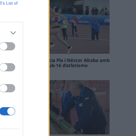
B’s List of
Paula Sintorres, Patrícia Pla i Néstor Altaba amb
la selecció catalana sub-16 d’atletisme
08 maig 2026