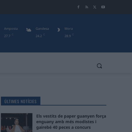
Amposta
Gandesa
Mora
C
C
C
27.7
24.2
28.9
ÚLTIMES NOTÍCIES
Els vestits de paper guanyen força
enguany amb més modistes i
gairebé 40 peces a concurs