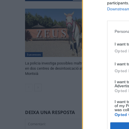
participants
Downstream 
Persona
I want t
Opted 
Successos
Successos
La policia investiga possibles maltractes
Dos apunyalament
I want t
en dos centres de desintoxicació al
furguen en una s
Opted 
Montsià
d’agressions amb 
I want 
Advertis
Opted 
I want t
of my P
was col
DEIXA UNA RESPOSTA
Opted 