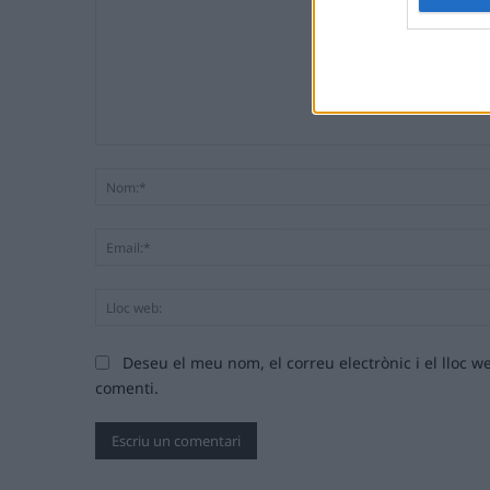
Comentari:
Deseu el meu nom, el correu electrònic i el lloc
comenti.