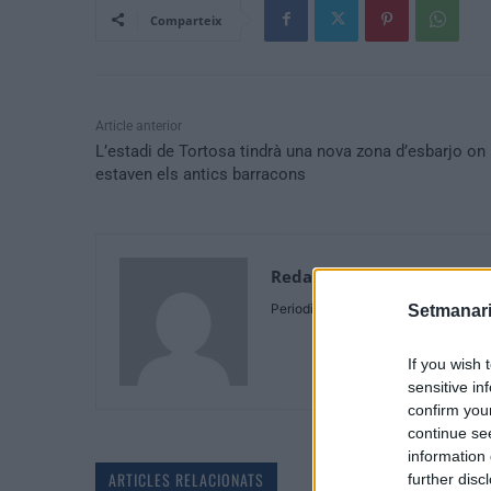
Comparteix
Article anterior
L’estadi de Tortosa tindrà una nova zona d’esbarjo on
estaven els antics barracons
Redaccio
Periodistes
Setmanari
If you wish 
sensitive in
confirm you
continue se
information 
ARTICLES RELACIONATS
further disc