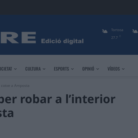
Tortosa
C
27.7
OCIETAT
CULTURA
ESPORTS
OPINIÓ
VÍDEOS
n cotxe a Amposta
r robar a l’interior
sta