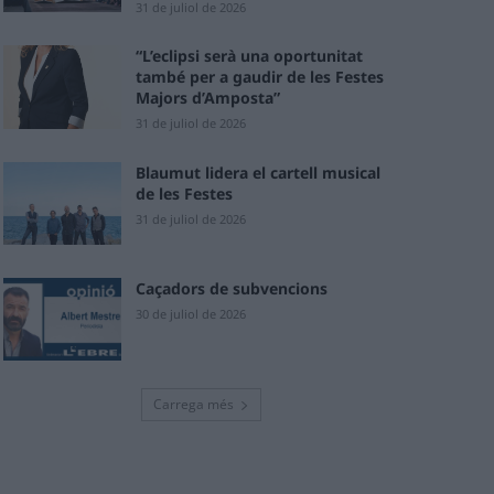
31 de juliol de 2026
“L’eclipsi serà una oportunitat
també per a gaudir de les Festes
Majors d’Amposta”
31 de juliol de 2026
Blaumut lidera el cartell musical
de les Festes
31 de juliol de 2026
Caçadors de subvencions
30 de juliol de 2026
Carrega més