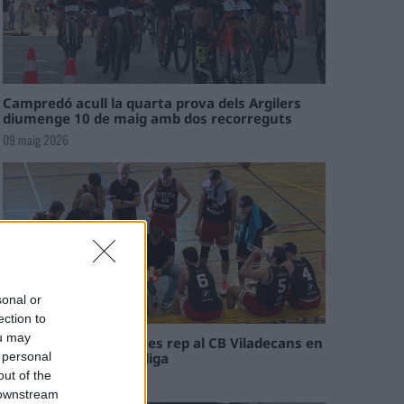
Campredó acull la quarta prova dels Argilers
diumenge 10 de maig amb dos recorreguts
09 maig 2026
sonal or
ection to
ou may
El Cantaires amb baixes rep al CB Viladecans en
el tram decisiu de la lliga
 personal
out of the
09 maig 2026
 downstream