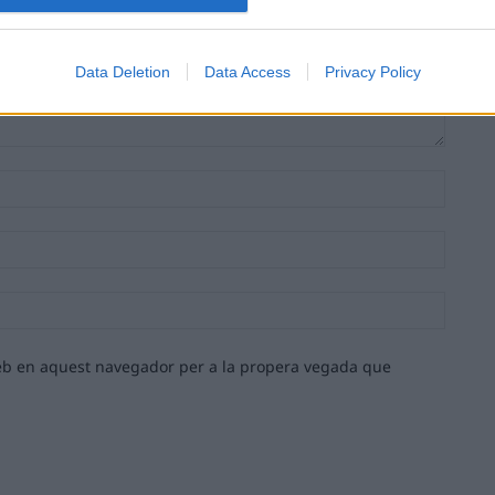
Data Deletion
Data Access
Privacy Policy
Nom:*
Email:*
Lloc
web:
 web en aquest navegador per a la propera vegada que