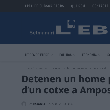
ÀREA DE SUBSCRIPTORS
QUI SOM
CONTACTE
TERRES DE L’EBRE
POLÍTICA
ECONOMIA
S
Home
Successos
Detenen un home per robar a l'interior d'u
Detenen un home pe
d’un cotxe a Ampo
Per
Redaccio
2022-06-22 13:00:39