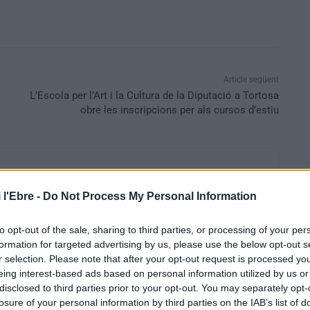
Article següent
L’Escola per l’Art i la Cultura de la Diputació a Tortosa
obre les inscripcions per als cursos d’estiu
 l'Ebre -
Do Not Process My Personal Information
to opt-out of the sale, sharing to third parties, or processing of your per
formation for targeted advertising by us, please use the below opt-out s
r selection. Please note that after your opt-out request is processed y
eing interest-based ads based on personal information utilized by us or
disclosed to third parties prior to your opt-out. You may separately opt-
losure of your personal information by third parties on the IAB’s list of