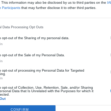
. This information may also be disclosed by us to third parties on the
IA
Participants
that may further disclose it to other third parties.
l Data Processing Opt Outs
o opt-out of the Sharing of my personal data.
In
Successos
s a Roquetes i la Ràpita
Ingressa a presó un multireincident
o opt-out of the Sale of my Personal Data.
etmana negra
especialitzat en robatoris a vehicles i
In
ganivets al país
comerços a Amposta
to opt-out of processing my Personal Data for Targeted
ing.
In
o opt-out of Collection, Use, Retention, Sale, and/or Sharing
ersonal Data that Is Unrelated with the Purposes for which it
lected.
Out
CONFIRM