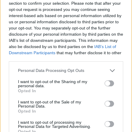
section to confirm your selection. Please note that after your
opt-out request is processed you may continue seeing
interest-based ads based on personal information utilized by
us or personal information disclosed to third parties prior to
your opt-out. You may separately opt-out of the further
disclosure of your personal information by third parties on the
IAB’s list of downstream participants. This information may
ÚLTIMES NOTÍCIES
also be disclosed by us to third parties on the
IAB’s List of
Downstream Participants
that may further disclose it to other
Els vestits de paper guanyen força
third parties.
enguany amb més modistes i gairebé
40 peces a concurs
Personal Data Processing Opt Outs
31 de juliol de 2026
I want to opt-out of the Sharing of my
personal data.
Opted In
“L’eclipsi serà una oportunitat també
per a gaudir de les Festes Majors
I want to opt-out of the Sale of my
d’Amposta”
Personal Data.
31 de juliol de 2026
Opted In
I want to opt-out of processing my
Blaumut lidera el cartell musical de les
Personal Data for Targeted Advertising.
Festes
Opted In