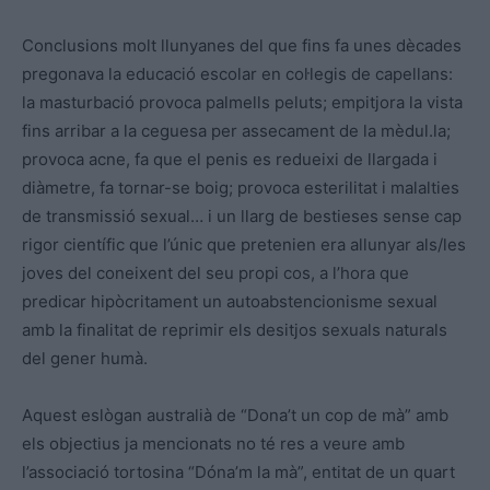
Conclusions molt llunyanes del que fins fa unes dècades
pregonava la educació escolar en col·legis de capellans:
la masturbació provoca palmells peluts; empitjora la vista
fins arribar a la ceguesa per assecament de la mèdul.la;
provoca acne, fa que el penis es redueixi de llargada i
diàmetre, fa tornar-se boig; provoca esterilitat i malalties
de transmissió sexual… i un llarg de bestieses sense cap
rigor científic que l’únic que pretenien era allunyar als/les
joves del coneixent del seu propi cos, a l’hora que
predicar hipòcritament un autoabstencionisme sexual
amb la finalitat de reprimir els desitjos sexuals naturals
del gener humà.
Aquest eslògan australià de “Dona’t un cop de mà” amb
els objectius ja mencionats no té res a veure amb
l’associació tortosina “Dóna’m la mà”, entitat de un quart