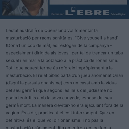
L’estat australià de Quensland vol fomentar la
masturbació per raons sanitàries. “Give youself a hand”
(Dona’t un cop de mà), és l’eslògan de la campanya -
especialment dirigida als joves- per tal de trencar un tabú
sexual i animar a la població a la pràctica de l’onanisme.
Tot i que aquest terme és refereix impròpiament a la
masturbació. El relat bíblic parla d’un jueu anomenat Onan
(d’aquí la paraula onanisme) com un casat amb la vídua
del seu germà i que segons les lleis del judaisme no
podia tenir fills amb la seva cunyada, esposa del seu
germà mort. La manera d’evitar-ho era ejaculant fora de la
vagina. És a dir, practicant el coit interromput. Que en
definitiva, és el que vol dir onanisme, i no pas la
masturbació pròpiament dita on entren en joc (en la