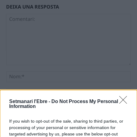
DEIXA UNA RESPOSTA
Comentari:
No
Ema
Setmanari l'Ebre -
Do Not Process My Personal
Information
Llo
we
If you wish to opt-out of the sale, sharing to third parties, or
Deseu el meu nom, el correu electrònic i el lloc web en
processing of your personal or sensitive information for
aquest navegador per a la propera vegada que comenti.
targeted advertising by us, please use the below opt-out