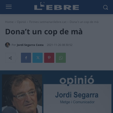
Home
Opinió
Firmes setmanarilebre.cat
Dona't un cop de mà
Dona’t un cop de mà
Per
Jordi Segarra Costa
2021-11-26 08:30:52