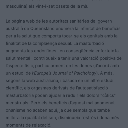
masculina) els vint-i-set ossets de la mà.
La pàgina web de les autoritats sanitàries del govern
australià de Queensland enumera la infinitat de beneficis
per a la salut que comporta tocar-se els genitals amb la
finalitat de la complaença sexual. La masturbació
augmenta les endorfines i en conseqüència enforteix la
salut mental i contribueix a tenir una valoració positiva de
l’aspecte físic, particularment en les dones (d’acord amb
un estudi de
l’Europe’s Journal of Psichology
). A més,
segons la web australiana, i basada en un altre estudi
científic, els orgasmes derivats de l’autosatisfacció
masturbatòria poden ajudar a reduir els dolors “còlics”
menstruals. Però els beneficis d’aquest mal anomenat
onanisme no acaben aquí, ja que sembla que també
millora la qualitat del son, disminueix l’estrès i dona més
moments de relaxació.