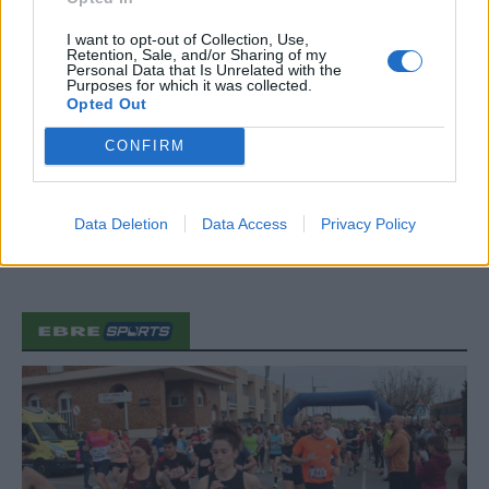
31 de juliol de 2026
I want to opt-out of Collection, Use,
Retention, Sale, and/or Sharing of my
Personal Data that Is Unrelated with the
Purposes for which it was collected.
Caçadors de subvencions
Opted Out
30 de juliol de 2026
CONFIRM
Carrega més
Data Deletion
Data Access
Privacy Policy