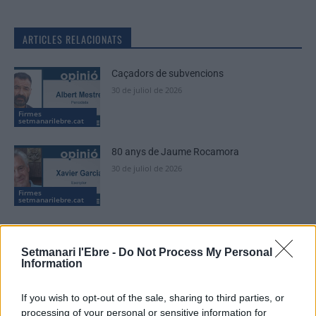
ARTICLES RELACIONATS
Caçadors de subvencions
30 de juliol de 2026
Firmes
setmanarilebre.cat
80 anys de Jaume Rocamora
30 de juliol de 2026
Firmes
setmanarilebre.cat
El temps que no passa. Un marc del 1975
per a un paisatge del 2026
Setmanari l'Ebre -
Do Not Process My Personal
30 de juliol de 2026
Information
Firmes
setmanarilebre.cat
If you wish to opt-out of the sale, sharing to third parties, or
processing of your personal or sensitive information for