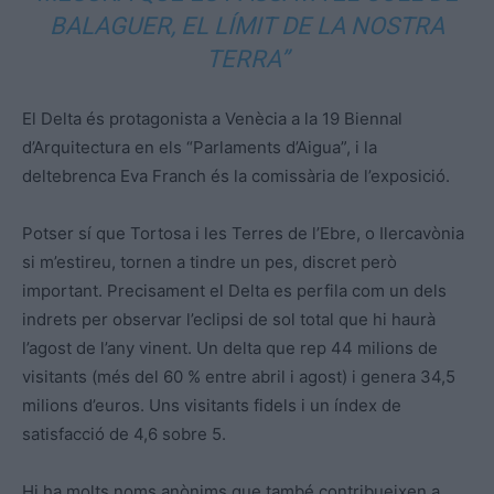
BALAGUER, EL LÍMIT DE LA NOSTRA
TERRA”
El Delta és protagonista a Venècia a la 19 Biennal
d’Arquitectura en els “Parlaments d’Aigua”, i la
deltebrenca Eva Franch és la comissària de l’exposició.
Potser sí que Tortosa i les Terres de l’Ebre, o Ilercavònia
si m’estireu, tornen a tindre un pes, discret però
important. Precisament el Delta es perfila com un dels
indrets per observar l’eclipsi de sol total que hi haurà
l’agost de l’any vinent. Un delta que rep 44 milions de
visitants (més del 60 % entre abril i agost) i genera 34,5
milions d’euros. Uns visitants fidels i un índex de
satisfacció de 4,6 sobre 5.
Hi ha molts noms anònims que també contribueixen a