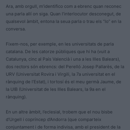
Ara, amb orgull, m’identifico com a ebrenc quan reconec
una parla allí on siga. Quan l’interlocutor desconegut, de
qualsevol àmbit, entona la seua parla o trau els “lo” en la
conversa.
Fixem-nos, per exemple, en les universitats de parla
catalana. De les catorze públiques que hi ha (vuit a
Catalunya, cinc al País Valencià i una a les Illes Balears),
dos rectors són ebrencs: del Perelló Josep Pallarès, de la
URV (Universitat Rovira i Virgili, la 7a universitat en el
rànquing de l’Estat), i tortosí és el meu germà Jaume, de
la UIB (Universitat de les Illes Balears, la 9a en el
rànquing).
En un altre àmbit, l’eclesial, trobem que el nou bisbe
d’Urgell i copríncep d’Andorra (que comparteix
conjuntament i de forma indivisa, amb el president de la