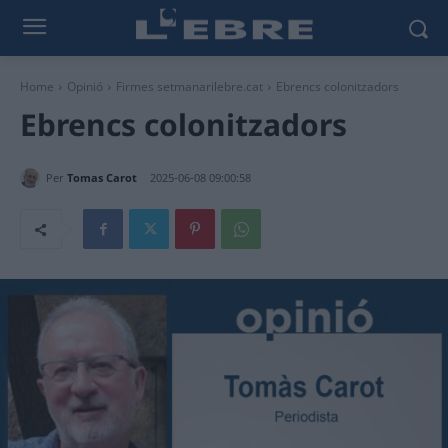
Home
Opinió
Firmes setmanarilebre.cat
Ebrencs colonitzadors
Ebrencs colonitzadors
Per
Tomas Carot
2025-06-08 09:00:58