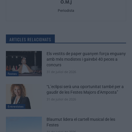
O.M.J
Periodista
ARTICLES RELACIONATS
Els vestits de paper guanyen força enguany
amb més modistes i gairebé 40 peces a
concurs
31 de juliol de 2026
Festes
“L’eclipsi serà una oportunitat també per a
gaudir de les Festes Majors d’Amposta”
31 de juliol de 2026
Entrevistes
Blaumut lidera el cartell musical de les
Festes
31 de juliol de 2026