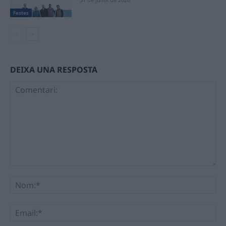
Festes
DEIXA UNA RESPOSTA
Comentari:
No
Ema