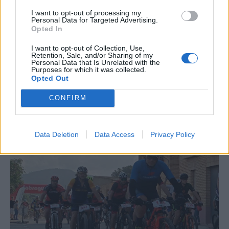
I want to opt-out of processing my
Personal Data for Targeted Advertising.
Opted In
I want to opt-out of Collection, Use,
Retention, Sale, and/or Sharing of my
Personal Data that Is Unrelated with the
Purposes for which it was collected.
Opted Out
CONFIRM
La Cursa de l’Aldea segona d’etiqueta d’or de la
Running Sèries Terres de l’Ebre
Data Deletion
Data Access
Privacy Policy
09 maig 2026