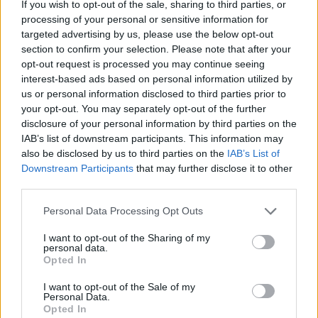
If you wish to opt-out of the sale, sharing to third parties, or
d’Amposta”
processing of your personal or sensitive information for
31 de juliol de 2026
targeted advertising by us, please use the below opt-out
section to confirm your selection. Please note that after your
opt-out request is processed you may continue seeing
Blaumut lidera el cartell musical de les
interest-based ads based on personal information utilized by
Festes
us or personal information disclosed to third parties prior to
31 de juliol de 2026
your opt-out. You may separately opt-out of the further
disclosure of your personal information by third parties on the
IAB’s list of downstream participants. This information may
Caçadors de subvencions
also be disclosed by us to third parties on the
IAB’s List of
30 de juliol de 2026
Downstream Participants
that may further disclose it to other
third parties.
Personal Data Processing Opt Outs
Carrega més
I want to opt-out of the Sharing of my
personal data.
Opted In
I want to opt-out of the Sale of my
Personal Data.
Opted In