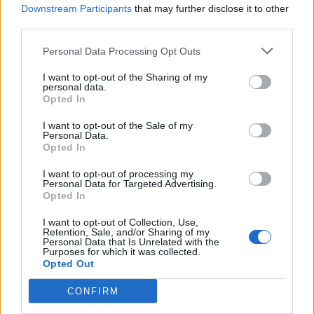
vincula patrimoni, turisme i
Downstream Participants
that may further disclose it to other
gastronomia
third parties.
6 d'agost de 2026
Personal Data Processing Opt Outs
Els vestits de paper guanyen força
I want to opt-out of the Sharing of my
enguany amb més modistes i gairebé
personal data.
40 peces a concurs
Opted In
31 de juliol de 2026
I want to opt-out of the Sale of my
Personal Data.
“L’eclipsi serà una oportunitat també
Opted In
per a gaudir de les Festes Majors
d’Amposta”
I want to opt-out of processing my
Personal Data for Targeted Advertising.
31 de juliol de 2026
Opted In
I want to opt-out of Collection, Use,
Carrega més
Retention, Sale, and/or Sharing of my
Personal Data that Is Unrelated with the
Purposes for which it was collected.
Opted Out
CONFIRM