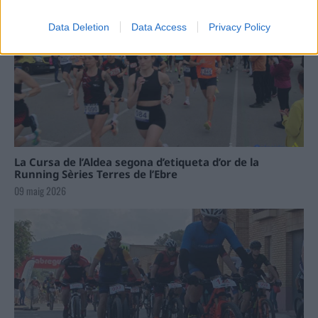
Data Deletion
Data Access
Privacy Policy
La Cursa de l’Aldea segona d’etiqueta d’or de la
Running Sèries Terres de l’Ebre
09 maig 2026