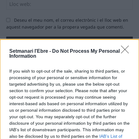
Llo
we
Deseu el meu nom, el correu electrònic i el lloc web en
aquest navegador per a la propera vegada que comenti.
Setmanari l'Ebre -
Do Not Process My Personal
Information
If you wish to opt-out of the sale, sharing to third parties, or
ÚLTIMES NOTÍCIES
processing of your personal or sensitive information for
targeted advertising by us, please use the below opt-out
section to confirm your selection. Please note that after your
L’Ajuntament de Tortosa amplia el
opt-out request is processed you may continue seeing
termini de les obres de l’aparcament
dels terrenys de Renfe per les altes
interest-based ads based on personal information utilized by
temperatures
us or personal information disclosed to third parties prior to
your opt-out. You may separately opt-out of the further
7 d'agost de 2026
disclosure of your personal information by third parties on the
Amposta recupera les Cases del Castell
IAB’s list of downstream participants. This information may
i culmina un projecte estratègic que
also be disclosed by us to third parties on the
IAB’s List of