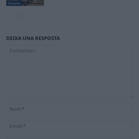
Societat
DEIXA UNA RESPOSTA
Comentari:
No
Ema