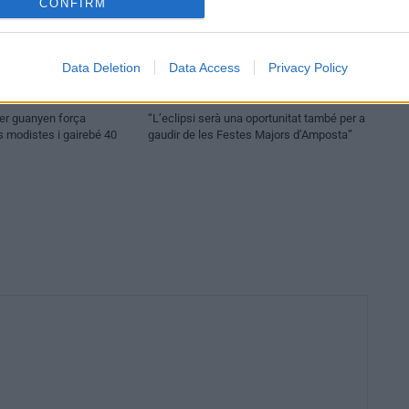
CONFIRM
Data Deletion
Data Access
Privacy Policy
Entrevistes
per guanyen força
“L’eclipsi serà una oportunitat també per a
modistes i gairebé 40
gaudir de les Festes Majors d’Amposta”