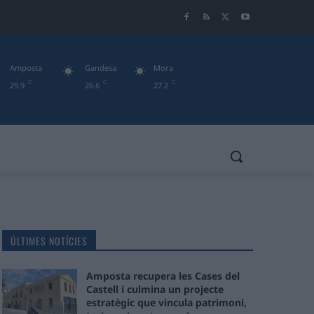
Amposta
Gandesa
Mora
C
C
C
29.9
26.6
27.2
ÚLTIMES NOTÍCIES
Amposta recupera les Cases del
Castell i culmina un projecte
estratègic que vincula patrimoni,