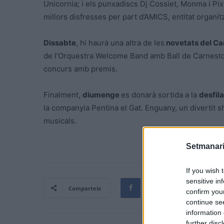
Unicornia; i els punxadiscs Dj Cossiet, Monma i Pix
millors disfresses per part d’AMICS, entitat organit
Dissabte
, hi haurà una altra de les
novetats del Ca
de l’Orquestra Welcome Band amb Ball de Carnestol
concurs amb premis.
Finalment,
diumenge
es donarà sortida a la
desfil
la companyia Pentina el Gat. Enguany, un divertit s
musicals.
Setmanari
If you wish 
sensitive in
Comparteix
confirm you
continue se
information 
further disc