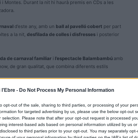
i i Montes. Durant la nit hi haurà premis en CDs a les
zadora.
rnaval
d’este any, amb un
ball al pavelló cobert
per part
tes a la nit,
desfilada de colles i disfresses
i posterior
ada de carnaval familiar
i
l’espectacle Balambambú
amb
how, de gran qualitat, que combina diferents estils
 l'Ebre -
Do Not Process My Personal Information
to opt-out of the sale, sharing to third parties, or processing of your per
formation for targeted advertising by us, please use the below opt-out s
r selection. Please note that after your opt-out request is processed y
eing interest-based ads based on personal information utilized by us or
disclosed to third parties prior to your opt-out. You may separately opt-
losure of your personal information by third parties on the IAB’s list of