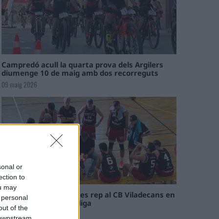
Campredó acull la quarta prova dels Argilers
diumenge 10 de maig amb dos recorreguts
09 maig 2026
sonal or
ection to
ou may
El Cantaires amb baixes rep al CB Viladecans en
 personal
el tram decisiu de la lliga
out of the
09 maig 2026
 downstream