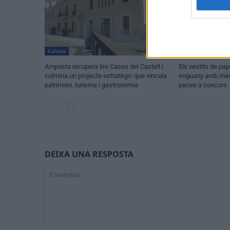
Cultura
Festes
Amposta recupera les Cases del Castell i
Els vestits de pa
culmina un projecte estratègic que vincula
enguany amb més 
patrimoni, turisme i gastronomia
peces a concurs
DEIXA UNA RESPOSTA