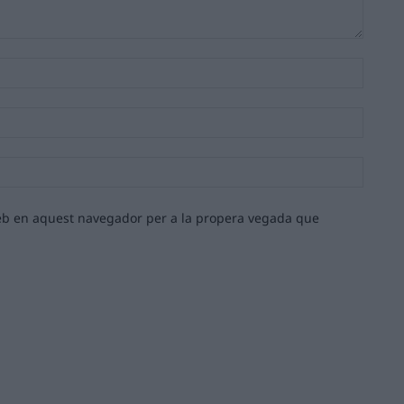
Nom:*
Email:*
Lloc
web:
 web en aquest navegador per a la propera vegada que