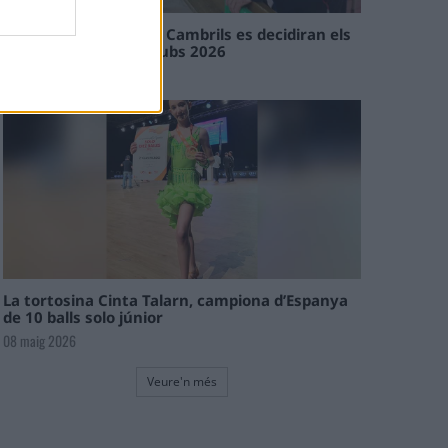
En les tirades de Flix i Cambrils es decidiran els
campions de l’Interclubs 2026
08 maig 2026
La tortosina Cinta Talarn, campiona d’Espanya
de 10 balls solo júnior
08 maig 2026
Veure'n més