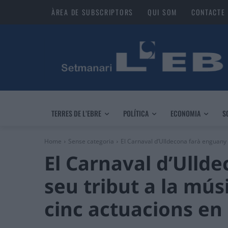
ÀREA DE SUBSCRIPTORS
QUI SOM
CONTACTE
TERRES DE L’EBRE
POLÍTICA
ECONOMIA
S
Home
Sense categoria
El Carnaval d’Ulldecona farà enguany e
El Carnaval d’Ulld
seu tribut a la mú
cinc actuacions en 