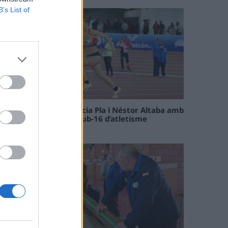
B’s List of
Paula Sintorres, Patrícia Pla i Néstor Altaba amb
la selecció catalana sub-16 d’atletisme
08 maig 2026