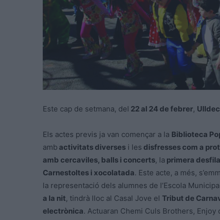
Este cap de setmana, del
22 al 24 de febrer
,
Ullde
Els actes previs ja van començar a la
Biblioteca Pop
amb
activitats diverses
i les
disfresses com a pro
amb cercaviles, balls i concerts
, la
primera desfil
Carnestoltes i xocolatada
. Este acte, a més, s’em
la representació dels alumnes de l’Escola Municipal
a la nit
, tindrà lloc al Casal Jove el
Tribut de Carnav
electrònica
. Actuaran Chemi Culs Brothers, Enjoy d