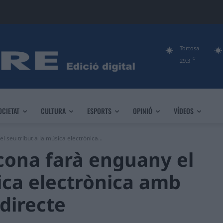
Tortosa
C
29.3
OCIETAT
CULTURA
ESPORTS
OPINIÓ
VÍDEOS
l seu tribut a la música electrònica...
econa farà enguany el
sica electrònica amb
directe