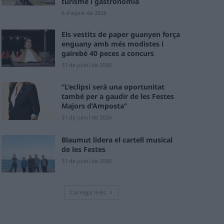
turisme i gastronomia
6 d'agost de 2026
Els vestits de paper guanyen força
enguany amb més modistes i
gairebé 40 peces a concurs
31 de juliol de 2026
“L’eclipsi serà una oportunitat
també per a gaudir de les Festes
Majors d’Amposta”
31 de juliol de 2026
Blaumut lidera el cartell musical
de les Festes
31 de juliol de 2026
Carrega més