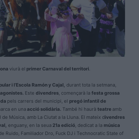
cona
viurà el
primer Carnaval del territori
.
ular i l’Escola Ramón y Cajal,
durant tota la setmana,
tagonistes.
Este
divendres
, començarà la
festa grossa
ada
pels carrers del municipi, el
pregó infantil de
marca en una
acció solidària.
També hi haurà
teatre
amb
 de Música, amb La Ciutat a la Lluna. El mateix d
ivendres
al,
enguany, en la seua
21a edició
, dedicat a la
música
e Ruido, Familiador Dro, Fuck DJ i Technocratic State of