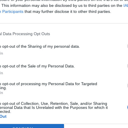
. This information may also be disclosed by us to third parties on the
IA
Article següent
Participants
that may further disclose it to other third parties.
La Rapitenca incorpora a Sergio Arèvalo i Jackson
València
l Data Processing Opt Outs
o opt-out of the Sharing of my personal data.
In
o opt-out of the Sale of my Personal Data.
In
to opt-out of processing my Personal Data for Targeted
ing.
In
o opt-out of Collection, Use, Retention, Sale, and/or Sharing
ersonal Data that Is Unrelated with the Purposes for which it
lected.
Out