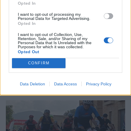
Opted In
I want to opt-out of processing my
Personal Data for Targeted Advertising.
Opted In
I want to opt-out of Collection, Use,
Retention, Sale, and/or Sharing of my
Personal Data that Is Unrelated with the
Purposes for which it was collected.
Opted Out
CONFIRM
La Cursa de l’Aldea segona d’etiqueta d’or de la
Data Deletion
Data Access
Privacy Policy
Running Sèries Terres de l’Ebre
09 maig 2026