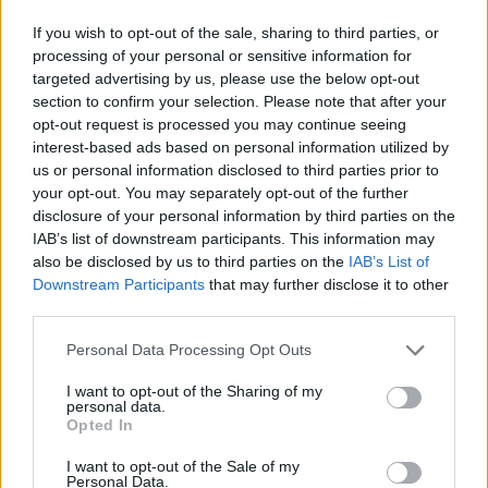
Els vestits de paper guanyen força
If you wish to opt-out of the sale, sharing to third parties, or
enguany amb més modistes i gairebé
processing of your personal or sensitive information for
40 peces a concurs
targeted advertising by us, please use the below opt-out
31 de juliol de 2026
section to confirm your selection. Please note that after your
opt-out request is processed you may continue seeing
interest-based ads based on personal information utilized by
“L’eclipsi serà una oportunitat també
us or personal information disclosed to third parties prior to
per a gaudir de les Festes Majors
your opt-out. You may separately opt-out of the further
d’Amposta”
disclosure of your personal information by third parties on the
31 de juliol de 2026
IAB’s list of downstream participants. This information may
also be disclosed by us to third parties on the
IAB’s List of
Blaumut lidera el cartell musical de les
Downstream Participants
that may further disclose it to other
Festes
third parties.
31 de juliol de 2026
Personal Data Processing Opt Outs
I want to opt-out of the Sharing of my
Carrega més
personal data.
Opted In
I want to opt-out of the Sale of my
Personal Data.