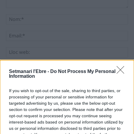
Comentari:
No
Ema
Llo
we
Deseu el meu nom, el correu electrònic i el lloc web en
Setmanari l'Ebre -
Do Not Process My Personal
aquest navegador per a la propera vegada que comenti.
Information
If you wish to opt-out of the sale, sharing to third parties, or
processing of your personal or sensitive information for
targeted advertising by us, please use the below opt-out
section to confirm your selection. Please note that after your
opt-out request is processed you may continue seeing
ÚLTIMES NOTÍCIES
interest-based ads based on personal information utilized by
us or personal information disclosed to third parties prior to