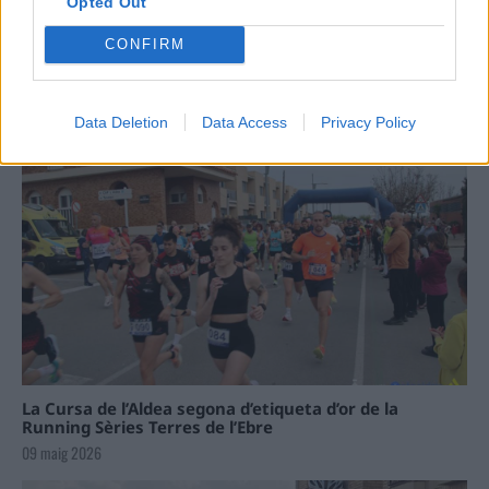
Opted Out
Carrega més
CONFIRM
Data Deletion
Data Access
Privacy Policy
La Cursa de l’Aldea segona d’etiqueta d’or de la
Running Sèries Terres de l’Ebre
09 maig 2026