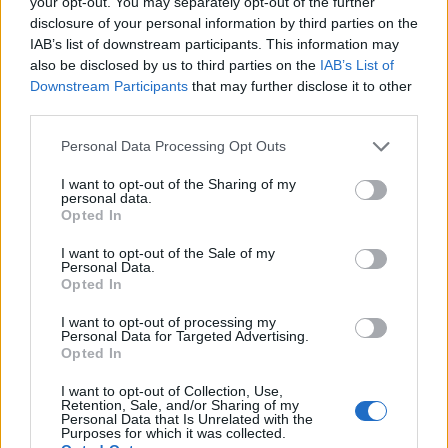
your opt-out. You may separately opt-out of the further
Els vestits de paper guanyen força
disclosure of your personal information by third parties on the
enguany amb més modistes i gairebé
IAB’s list of downstream participants. This information may
40 peces a concurs
also be disclosed by us to third parties on the
IAB’s List of
31 de juliol de 2026
Downstream Participants
that may further disclose it to other
third parties.
“L’eclipsi serà una oportunitat també
per a gaudir de les Festes Majors
Personal Data Processing Opt Outs
d’Amposta”
I want to opt-out of the Sharing of my
31 de juliol de 2026
personal data.
Opted In
Blaumut lidera el cartell musical de les
I want to opt-out of the Sale of my
Festes
Personal Data.
31 de juliol de 2026
Opted In
I want to opt-out of processing my
Personal Data for Targeted Advertising.
Opted In
Caçadors de subvencions
30 de juliol de 2026
I want to opt-out of Collection, Use,
Retention, Sale, and/or Sharing of my
Personal Data that Is Unrelated with the
Purposes for which it was collected.