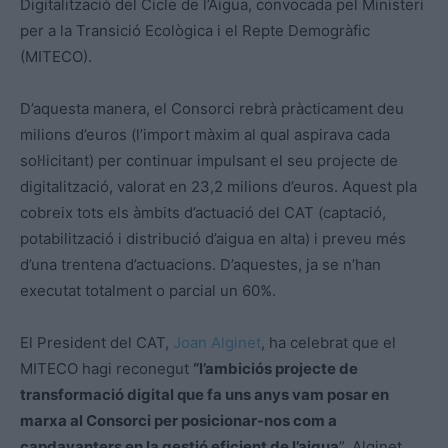
Digitalització del Cicle de l’Aigua, convocada pel Ministeri
per a la Transició Ecològica i el Repte Demogràfic
(MITECO).
D’aquesta manera, el Consorci rebrà pràcticament deu
milions d’euros (l’import màxim al qual aspirava cada
sol·licitant) per continuar impulsant el seu projecte de
digitalització, valorat en 23,2 milions d’euros. Aquest pla
cobreix tots els àmbits d’actuació del CAT (captació,
potabilització i distribució d’aigua en alta) i preveu més
d’una trentena d’actuacions. D’aquestes, ja se n’han
executat totalment o parcial un 60%.
El President del CAT,
Joan Alginet
, ha celebrat que el
MITECO hagi reconegut
“l’ambiciós projecte de
transformació digital que fa uns anys vam posar en
marxa al Consorci per posicionar-nos com a
capdavanters en la gestió eficient de l’aigua
”. Alginet