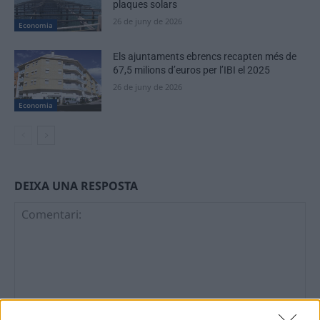
plaques solars
26 de juny de 2026
Economia
Els ajuntaments ebrencs recapten més de
67,5 milions d’euros per l’IBI el 2025
26 de juny de 2026
Economia
DEIXA UNA RESPOSTA