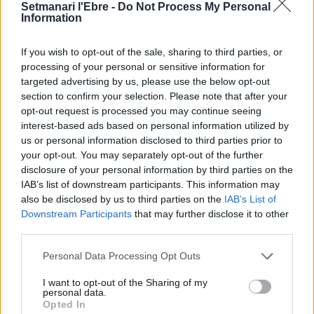
Setmanari l'Ebre -
Do Not Process My Personal
Comentari:
Information
No
If you wish to opt-out of the sale, sharing to third parties, or
Ema
processing of your personal or sensitive information for
targeted advertising by us, please use the below opt-out
section to confirm your selection. Please note that after your
Llo
opt-out request is processed you may continue seeing
we
interest-based ads based on personal information utilized by
us or personal information disclosed to third parties prior to
Deseu el meu nom, el correu electrònic i el lloc web en
your opt-out. You may separately opt-out of the further
aquest navegador per a la propera vegada que comenti.
disclosure of your personal information by third parties on the
IAB’s list of downstream participants. This information may
also be disclosed by us to third parties on the
IAB’s List of
Downstream Participants
that may further disclose it to other
third parties.
Personal Data Processing Opt Outs
ÚLTIMES NOTÍCIES
I want to opt-out of the Sharing of my
personal data.
L’Observatori de l’Ebre lidera de nou la
Opted In