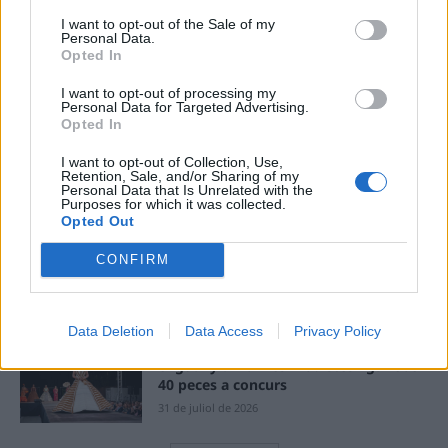
recerca sobre l’astre rei en el segon
eclipsi solar total de la seva història
I want to opt-out of the Sale of my
Personal Data.
7 d'agost de 2026
Opted In
I want to opt-out of processing my
L’Ajuntament de Tortosa amplia el
Personal Data for Targeted Advertising.
termini de les obres de l’aparcament
Opted In
dels terrenys de Renfe per les altes
temperatures
I want to opt-out of Collection, Use,
Retention, Sale, and/or Sharing of my
7 d'agost de 2026
Personal Data that Is Unrelated with the
Purposes for which it was collected.
Opted Out
Amposta recupera les Cases del Castell
i culmina un projecte estratègic que
vincula patrimoni, turisme i
CONFIRM
gastronomia
6 d'agost de 2026
Data Deletion
Data Access
Privacy Policy
Els vestits de paper guanyen força
enguany amb més modistes i gairebé
40 peces a concurs
31 de juliol de 2026