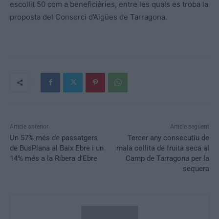
escollit 50 com a beneficiàries, entre les quals es troba la
proposta del Consorci d’Aigües de Tarragona.
Article anterior
Article següent
Un 57% més de passatgers
Tercer any consecutiu de
de BusPlana al Baix Ebre i un
mala collita de fruita seca al
14% més a la Ribera d’Ebre
Camp de Tarragona per la
sequera