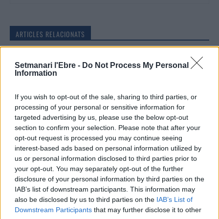
ARTICLES RELACIONATS
La Ràpita optarà al Pla de Barris amb un
Setmanari l'Ebre -
Do Not Process My Personal
projecte valorat en 12,5 milions d’euros
Information
10 de juliol de 2026
Societat
If you wish to opt-out of the sale, sharing to third parties, or
processing of your personal or sensitive information for
La nova passarel·la entre Pla d’Empúries i
targeted advertising by us, please use the below opt-out
el Grau i la neteja del barranc de la Mina,
section to confirm your selection. Please note that after your
primeres escomeses del Pla de Barris
opt-out request is processed you may continue seeing
13 de juliol de 2026
Societat
interest-based ads based on personal information utilized by
us or personal information disclosed to third parties prior to
“Escòcia és un país de contradiccions:
your opt-out. You may separately opt-out of the further
salvatge i profundament intel·lectual”
disclosure of your personal information by third parties on the
22 de juny de 2026
IAB’s list of downstream participants. This information may
also be disclosed by us to third parties on the
IAB’s List of
Societat
Downstream Participants
that may further disclose it to other