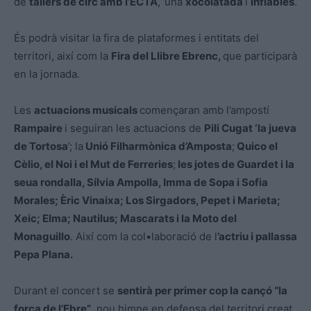
de
tallers de circ amb l’ECTA
, ’una
xocolatada
i
inflables
.
És podrà visitar la fira de plataformes i entitats del
territori, així com la
Fira del Llibre Ebrenc,
que participarà
en la jornada.
Les
actuacions musicals
començaran amb l’ampostí
Rampaire
i seguiran les actuacions de
Pili Cugat ‘la jueva
de Tortosa
’; la
Unió Filharmònica d’Amposta
;
Quico el
Cèlio, el Noi i el Mut de Ferreries
;
les jotes de Guardet i la
seua rondalla, Sílvia Ampolla, Imma de Sopa i Sofia
Morales; Èric Vinaixa; Los Sirgadors, Pepet i Marieta;
Xeic; Elma; Nautilus; Mascarats i la Moto del
Monaguillo
. Així com la col•laboració de l
’actriu i pallassa
Pepa Plana.
Durant el concert se
sentirà per primer cop la cançó “la
força de l’Ebre”
, nou himne en defensa del territori creat