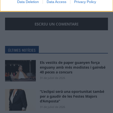
Data Deletion
Data Access
Privacy Policy
Deseu el meu nom, el correu electrònic i el lloc web en
aquest navegador per a la propera vegada que comenti.
ÚLTIMES NOTÍCIES
Els vestits de paper guanyen força
enguany amb més modistes i gairebé
40 peces a concurs
31 de juliol de 2026
“L’eclipsi serà una oportunitat també
per a gaudir de les Festes Majors
d’Amposta”
31 de juliol de 2026