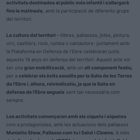
activitats destinades al públic més infantil i s’allargarà
fins la matinada,
amb la participació de diferents grups
del territori.
La cultura del territori
– llibres, pallassos, jotes, pintura,
circ, castllers, rock, rumba o cantautors- juntament amb
la Plataforma en Defensa de l’Ebre celebraran junts
aquests 18 anys en defensa del territori. Aquest acte vol
ser una
gran mobilització,
amb un
alt component festiu,
per a
celebrar els èxits assolits per la lluita de les Terres
de l’Ebre i, alhora, reivindicatiu, ja que la lluita en
defensa de l’Ebre segueix
sent tan necessària com
sempre.
Les activitats començaran amb els xiquets i xiquetes
com a protagonistes, amb les actuacions dels pallassos
Muniatto Show, Pallasso com tu i Salut i Clowns
. A més