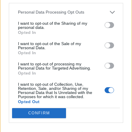
third parties.
Personal Data Processing Opt Outs
DEIXA UNA RESPOSTA
I want to opt-out of the Sharing of my
personal data.
Opted In
I want to opt-out of the Sale of my
Personal Data.
Opted In
I want to opt-out of processing my
Personal Data for Targeted Advertising.
Opted In
Comentari:
I want to opt-out of Collection, Use,
No
Retention, Sale, and/or Sharing of my
Personal Data that Is Unrelated with the
Purposes for which it was collected.
Opted Out
Ema
CONFIRM
Llo
we