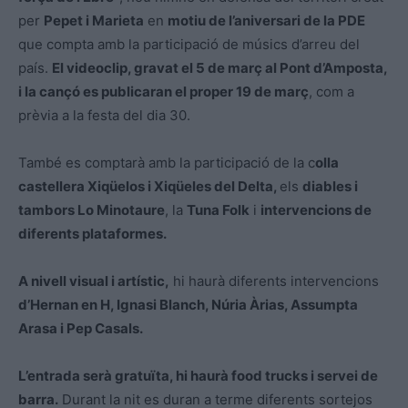
per
Pepet i Marieta
en
motiu de l’aniversari de la PDE
que compta amb la participació de músics d’arreu del
país.
El videoclip, gravat el 5 de març al Pont d’Amposta,
i la cançó es publicaran el proper 19 de març
, com a
prèvia a la festa del dia 30.
També es comptarà amb la participació de la c
olla
castellera Xiqüelos i Xiqüeles del Delta,
els
diables i
tambors Lo Minotaure
, la
Tuna Folk
i
intervencions de
diferents plataformes.
A nivell visual i artístic,
hi haurà diferents intervencions
d’Hernan en H, Ignasi Blanch, Núria Àrias, Assumpta
Arasa i Pep Casals.
L’entrada serà gratuïta, hi haurà food trucks i servei de
barra.
Durant la nit es duran a terme diferents sortejos