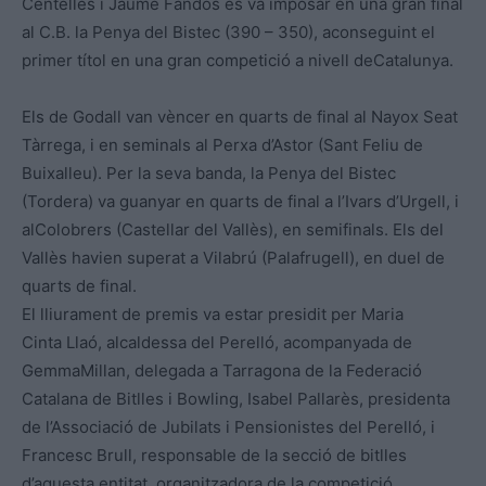
Centelles i Jaume Fandos es va imposar en una gran final
al C.B. la Penya del Bistec (390 – 350), aconseguint el
primer títol en una gran competició a nivell deCatalunya.
Els de Godall van vèncer en quarts de final al Nayox Seat
Tàrrega, i en seminals al Perxa d’Astor (Sant Feliu de
Buixalleu). Per la seva banda, la Penya del Bistec
(Tordera) va guanyar en quarts de final a l’Ivars d’Urgell, i
alColobrers (Castellar del Vallès), en semifinals. Els del
Vallès havien superat a Vilabrú (Palafrugell), en duel de
quarts de final.
El lliurament de premis va estar presidit per Maria
Cinta Llaó, alcaldessa del Perelló, acompanyada de
GemmaMillan, delegada a Tarragona de la Federació
Catalana de Bitlles i Bowling, Isabel Pallarès, presidenta
de l’Associació de Jubilats i Pensionistes del Perelló, i
Francesc Brull, responsable de la secció de bitlles
d’aquesta entitat, organitzadora de la competició.