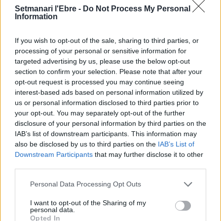
Setmanari l'Ebre -
Do Not Process My Personal
termini de les obres de l’aparcament
Information
dels terrenys de Renfe per les altes
temperatures
7 d'agost de 2026
If you wish to opt-out of the sale, sharing to third parties, or
processing of your personal or sensitive information for
Amposta recupera les Cases del Castell
targeted advertising by us, please use the below opt-out
i culmina un projecte estratègic que
section to confirm your selection. Please note that after your
vincula patrimoni, turisme i
opt-out request is processed you may continue seeing
gastronomia
interest-based ads based on personal information utilized by
6 d'agost de 2026
us or personal information disclosed to third parties prior to
your opt-out. You may separately opt-out of the further
Els vestits de paper guanyen força
disclosure of your personal information by third parties on the
enguany amb més modistes i gairebé
IAB’s list of downstream participants. This information may
40 peces a concurs
also be disclosed by us to third parties on the
IAB’s List of
31 de juliol de 2026
Downstream Participants
that may further disclose it to other
third parties.
“L’eclipsi serà una oportunitat també
Personal Data Processing Opt Outs
per a gaudir de les Festes Majors
d’Amposta”
I want to opt-out of the Sharing of my
31 de juliol de 2026
personal data.
Opted In