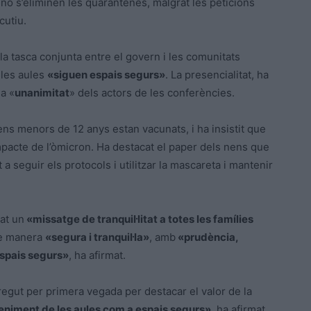
no s’eliminen les quarantenes, malgrat les peticions
cutiu.
 la tasca conjunta entre el govern i les comunitats
 les aules
«siguen espais segurs»
. La presencialitat, ha
a «
unanimitat
» dels actors de les conferències.
nens menors de
12
anys estan vacunats, i ha insistit que
impacte de l’òmicron. Ha destacat el paper dels nens que
t a seguir els protocols i utilitzar la mascareta i mantenir
çat un
«missatge de tranquil·litat a totes les famílies
de manera
«segura i tranquil·la»
, amb
«prudència,
 espais segurs»
, ha afirmat.
regut per primera vegada per destacar el valor de la
eniment de les aules com a espais segurs»
, ha afirmat.