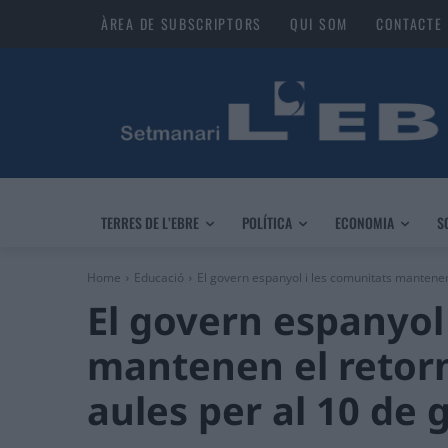
ÀREA DE SUBSCRIPTORS
QUI SOM
CONTACTE
TERRES DE L’EBRE
POLÍTICA
ECONOMIA
S
Home
Educació
El govern espanyol i les comunitats mantenen 
El govern espanyol
mantenen el retorn
aules per al 10 de 