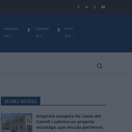
Amposta
Gandesa
Mora
C
C
C
28.2
25.5
29.4
ÚLTIMES NOTÍCIES
Amposta recupera les Cases del
Castell i culmina un projecte
estratègic que vincula patrimoni,