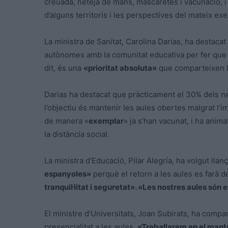
creuada, neteja de mans, mascaretes i vacunació, i 
d’alguns territoris i les perspectives del mateix exe
La ministra de Sanitat, Carolina
Darias
, ha destacat
autònomes amb la comunitat educativa per fer que
dit, és una
«prioritat absoluta»
que comparteixen l
Darias
ha destacat que pràcticament el 30% dels 
l’objectiu és mantenir les aules obertes malgrat l’
de manera «
exemplar
» ja s’han vacunat, i ha anima
la distància social.
La ministra d’Educació, Pilar
Alegría
, ha volgut llan
espanyoles»
perquè el retorn a les aules es farà 
tranquil·litat i seguretat». «Les nostres aules són
El ministre d’Universitats, Joan Subirats, ha compa
presencialitat a les aules.
«Treballarem en el mant