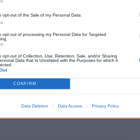
In
anviar la fórmula i aïllar només els alumnes
faci
o opt-out of the Sale of my Personal Data.
Navarra preveu que en cas de positiu es
un PCR a tota
In
contagiats.
to opt-out of processing my Personal Data for Targeted
ing.
In
o opt-out of Collection, Use, Retention, Sale, and/or Sharing
en la venda de test d’antígens, i manté tancada la porta
ersonal Data that Is Unrelated with the Purposes for which it
lected.
rmercats, com sí que fan a altres països europeus.
Out
istrament i treballar amb les farmàcies l’assequibilitat
CONFIRM
Data Deletion
Data Access
Privacy Policy