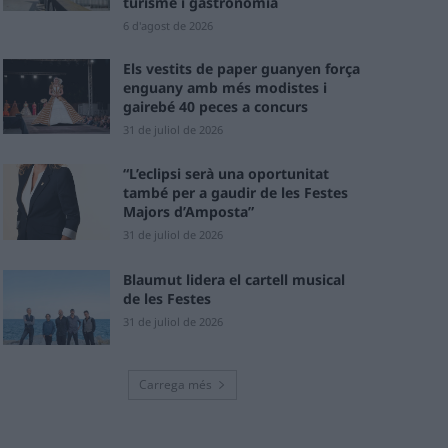
turisme i gastronomia
6 d'agost de 2026
Els vestits de paper guanyen força
enguany amb més modistes i
gairebé 40 peces a concurs
31 de juliol de 2026
“L’eclipsi serà una oportunitat
també per a gaudir de les Festes
Majors d’Amposta”
31 de juliol de 2026
Blaumut lidera el cartell musical
de les Festes
31 de juliol de 2026
Carrega més