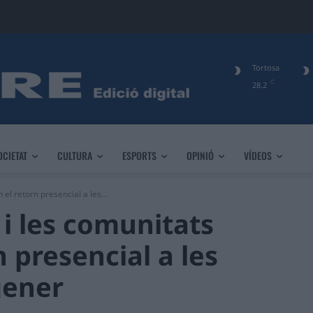
Tortosa
C
28.2
OCIETAT
CULTURA
ESPORTS
OPINIÓ
VÍDEOS
el retorn presencial a les...
 i les comunitats
 presencial a les
gener