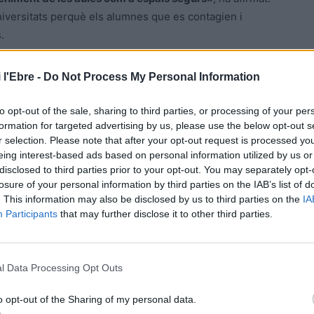
niversitats perquè els alumnes que es contagien i
.
endavant
 l'Ebre -
Do Not Process My Personal Information
a pròxima reunió la possibilitat de revisar el protocol
to opt-out of the sale, sharing to third parties, or processing of your per
formation for targeted advertising by us, please use the below opt-out s
la taula l’opció d’eliminar les quarantenes per als
r selection. Please note that after your opt-out request is processed y
detecte un positiu, encara que no estiguen vacunats.
eing interest-based ads based on personal information utilized by us or
disclosed to third parties prior to your opt-out. You may separately opt-
anat i s’analitzarà aquesta possibilitat les pròximes
losure of your personal information by third parties on the IAB’s list of
. This information may also be disclosed by us to third parties on the
IA
ha protocols generals que són aplicables».
D’esta
Participants
that may further disclose it to other third parties.
ontinuaran confinant en cas de positius.
st sentit cal que l’executiu reba la proposta de la
l Data Processing Opt Outs
ió de Salut Pública, que és qui haurà d’abordar la qüestió
tar aquest tipus de decisions de manera «
conjunta
«.
o opt-out of the Sharing of my personal data.