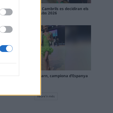
En les tirades de Flix i Cambrils es decidiran els
campions de l’Interclubs 2026
08 maig 2026
La tortosina Cinta Talarn, campiona d’Espanya
de 10 balls solo júnior
08 maig 2026
Veure'n més