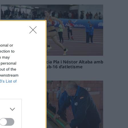
sonal or
ection to
ou may
Paula Sintorres, Patrícia Pla i Néstor Altaba amb
 personal
la selecció catalana sub-16 d’atletisme
out of the
08 maig 2026
 downstream
B’s List of