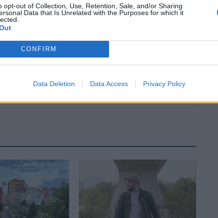
la presó d’Oblates, a Tarragona
o opt-out of Collection, Use, Retention, Sale, and/or Sharing
ersonal Data that Is Unrelated with the Purposes for which it
lected.
Out
CONFIRM
Data Deletion
Data Access
Privacy Policy