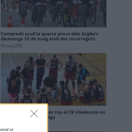
Campredó acull la quarta prova dels Argilers
diumenge 10 de maig amb dos recorreguts
09 maig 2026
El Cantaires amb baixes rep al CB Viladecans en
el tram decisiu de la lliga
09 maig 2026
sonal or