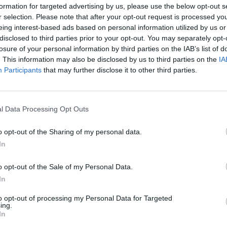
formation for targeted advertising by us, please use the below opt-out s
mbiental i de biodiversitat que comporta; i la
r selection. Please note that after your opt-out request is processed y
n dels principals eixos de futur per al territori”
.
eing interest-based ads based on personal information utilized by us or
disclosed to third parties prior to your opt-out. You may separately opt-
losure of your personal information by third parties on the IAB’s list of
el desenvolupament socioeconòmic. El president republicà
. This information may also be disclosed by us to third parties on the
IA
 una resposta intel·ligent, sostenible i inclusiva; amb la
Participants
that may further disclose it to other third parties.
es que cerquin consensos socials i cooperacions
l Data Processing Opt Outs
o opt-out of the Sharing of my personal data.
In
o opt-out of the Sale of my Personal Data.
In
to opt-out of processing my Personal Data for Targeted
ing.
Article següent
In
La història de set dones ampostines empresonades a