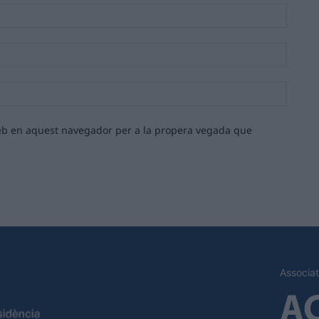
Nom:*
Email:*
Lloc
web:
 web en aquest navegador per a la propera vegada que
Associat