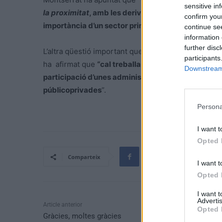
sensitive in
la proximitat
, amb les derivades de tipus agrari, a
confirm you
importància d’un sector primari que ha esdevingut u
continue se
information 
further disc
L’altra qüestió important que s’ha debatut és la d
participants
ha afirmat que
“cal treballar per un model que doni
Downstream 
participació d’unes administracions més proactiv
públicoprivades
”.
Persona
I want t
Opted 
Comparteix
I want t
Opted 
I want 
Advertis
Article anterior
Opted 
Gràcies, moltes gràcies