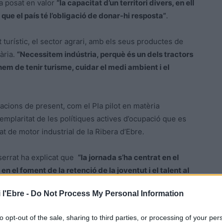
a posat en valor
“la capacitat d’un territori divers, en ell
 que el país té l’obligació de donar-hi resposta”
.
it turístic, el sector agrari, amb els seus productes de
rària.
“Necessitem indústria, perquè és un dels tractors
a hem de tenir turisme, cuidar el medi ambient i el
cions de present, com el Pla pilot en matèria
exemplaritat de les polítiques actives d’ocupació que es
tat de motor industrial de la Ribera d’Ebre.
tserrat ha explicat que
“la jornada s’ha centrat en el
en el foment de la retenció de la joventut i el talent al
 la potenciació del teletreball, l’oferiment d’habitatge,
 l'Ebre -
Do Not Process My Personal Information
to opt-out of the sale, sharing to third parties, or processing of your per
 de futur que hem plantejat és el foment de
la cultura de