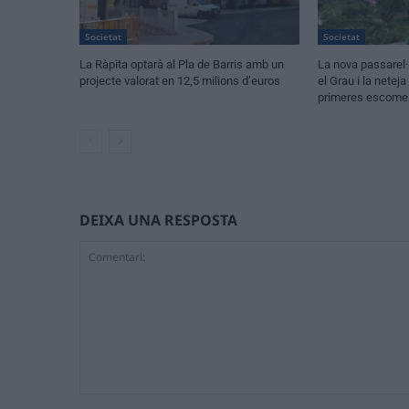
Societat
Societat
La Ràpita optarà al Pla de Barris amb un
La nova passarel·
projecte valorat en 12,5 milions d’euros
el Grau i la netej
primeres escomes
DEIXA UNA RESPOSTA
Comentari: