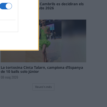
En les tirades de Flix i Cambrils es decidiran els
campions de l’Interclubs 2026
08 maig 2026
La tortosina Cinta Talarn, campiona d’Espanya
de 10 balls solo júnior
08 maig 2026
Veure'n més