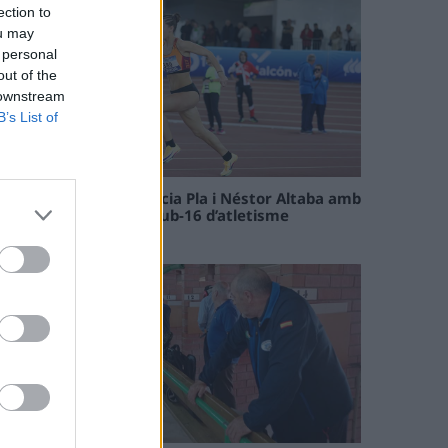
ection to
ou may
 personal
out of the
 downstream
B’s List of
Paula Sintorres, Patrícia Pla i Néstor Altaba amb
la selecció catalana sub-16 d’atletisme
08 maig 2026