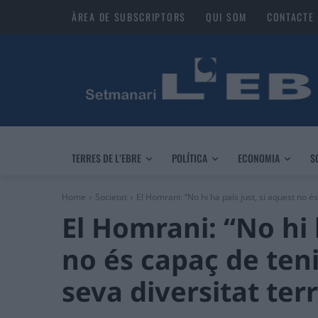
ÀREA DE SUBSCRIPTORS
QUI SOM
CONTACTE
TERRES DE L’EBRE
POLÍTICA
ECONOMIA
S
Home
Societat
El Homrani: “No hi ha país just, si aquest no és
El Homrani: “No hi 
no és capaç de ten
seva diversitat terr