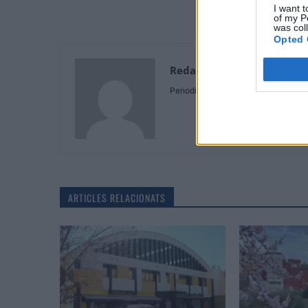
I want t
of my P
was col
Opted 
Redaccio
Periodistes
ARTICLES RELACIONATS