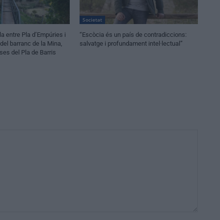
Societat
la entre Pla d’Empúries i
“Escòcia és un país de contradiccions:
a del barranc de la Mina,
salvatge i profundament intel·lectual”
es del Pla de Barris