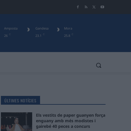
Amposta
Gandesa
Mora
C
C
C
26
23.1
25.8
ÚLTIMES NOTÍCIES
Els vestits de paper guanyen força
enguany amb més modistes i
gairebé 40 peces a concurs