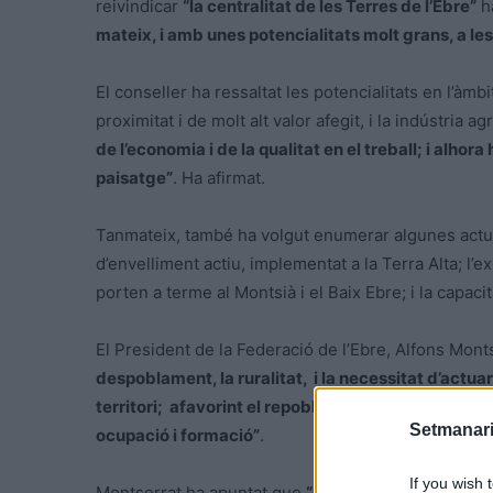
reivindicar
“la centralitat de les Terres de l’Ebre”
h
mateix, i amb unes potencialitats molt grans, a les
El conseller ha ressaltat les potencialitats en l’àmb
proximitat i de molt alt valor afegit, i la indústria ag
de l’economia i de la qualitat en el treball; i alhor
paisatge”
. Ha afirmat.
Tanmateix, també ha volgut enumerar algunes actua
d’envelliment actiu, implementat a la Terra Alta; l’
porten a terme al Montsià i el Baix Ebre; i la capaci
El President de la Federació de l’Ebre, Alfons Mon
despoblament, la ruralitat, i la necessitat d’actuar 
territori; afavorint el repoblament, i fent atenció a
Setmanari
ocupació i formació”
.
If you wish 
Montserrat ha apuntat que
“un altre dels aspectes