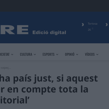
Tortosa
C
26
OCIETAT
CULTURA
ESPORTS
OPINIÓ
VÍDEOS
 capaç...
ha país just, si aquest
ir en compte tota la
itorial’