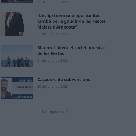
31 de juliol de 2026
“L’eclipsi serà una oportunitat
també per a gaudir de les Festes
Majors d’Amposta”
31 de juliol de 2026
Blaumut lidera el cartell musical
de les Festes
31 de juliol de 2026
Caçadors de subvencions
30 de juliol de 2026
Carrega més