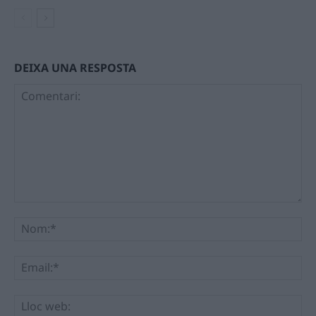
DEIXA UNA RESPOSTA
Comentari:
No
Ema
Llo