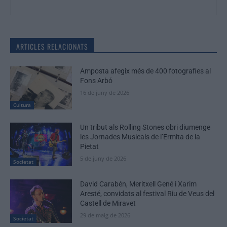
ARTICLES RELACIONATS
Amposta afegix més de 400 fotografies al
Fons Arbó
16 de juny de 2026
Cultura
Un tribut als Rolling Stones obri diumenge
les Jornades Musicals de l’Ermita de la
Pietat
5 de juny de 2026
Societat
David Carabén, Meritxell Gené i Xarim
Aresté, convidats al festival Riu de Veus del
Castell de Miravet
29 de maig de 2026
Societat