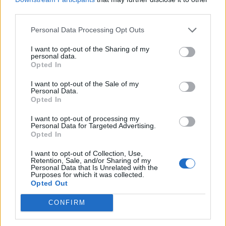
gastronomia
third parties.
6 d'agost de 2026
Personal Data Processing Opt Outs
Els vestits de paper guanyen força
enguany amb més modistes i gairebé
I want to opt-out of the Sharing of my
40 peces a concurs
personal data.
Opted In
31 de juliol de 2026
I want to opt-out of the Sale of my
Personal Data.
“L’eclipsi serà una oportunitat també
Opted In
per a gaudir de les Festes Majors
d’Amposta”
I want to opt-out of processing my
31 de juliol de 2026
Personal Data for Targeted Advertising.
Opted In
Carrega més
I want to opt-out of Collection, Use,
Retention, Sale, and/or Sharing of my
Personal Data that Is Unrelated with the
Purposes for which it was collected.
Opted Out
CONFIRM