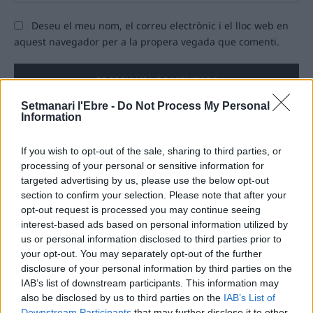
we
Deseu el meu nom, el correu electrònic i el lloc web en
aquest navegador per a la propera vegada que comenti.
Setmanari l'Ebre -
Do Not Process My Personal
Information
If you wish to opt-out of the sale, sharing to third parties, or
ÚLTIMES NOTÍCIES
processing of your personal or sensitive information for
targeted advertising by us, please use the below opt-out
L’Ajuntament de Tortosa amplia el
section to confirm your selection. Please note that after your
termini de les obres de l’aparcament
opt-out request is processed you may continue seeing
dels terrenys de Renfe per les altes
interest-based ads based on personal information utilized by
temperatures
us or personal information disclosed to third parties prior to
7 d'agost de 2026
your opt-out. You may separately opt-out of the further
disclosure of your personal information by third parties on the
Amposta recupera les Cases del Castell
IAB’s list of downstream participants. This information may
i culmina un projecte estratègic que
also be disclosed by us to third parties on the
IAB’s List of
vincula patrimoni, turisme i
Downstream Participants
that may further disclose it to other