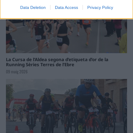
Data Deletion
Data Access
Privacy Policy
La Cursa de l’Aldea segona d’etiqueta d’or de la
Running Sèries Terres de l’Ebre
09 maig 2026