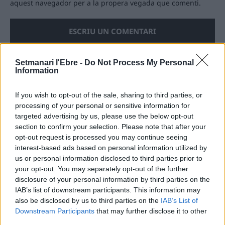
aquest navegador per a la propera vegada que comenti.
Setmanari l'Ebre -
Do Not Process My Personal
Information
ÚLTIMES NOTÍCIES
If you wish to opt-out of the sale, sharing to third parties, or
processing of your personal or sensitive information for
L’Observatori de l’Ebre lidera de nou la
targeted advertising by us, please use the below opt-out
recerca sobre l’astre rei en el segon
eclipsi solar total de la seva història
section to confirm your selection. Please note that after your
opt-out request is processed you may continue seeing
7 d'agost de 2026
interest-based ads based on personal information utilized by
us or personal information disclosed to third parties prior to
L’Ajuntament de Tortosa amplia el
your opt-out. You may separately opt-out of the further
termini de les obres de l’aparcament
disclosure of your personal information by third parties on the
dels terrenys de Renfe per les altes
IAB’s list of downstream participants. This information may
temperatures
also be disclosed by us to third parties on the
IAB’s List of
7 d'agost de 2026
Downstream Participants
that may further disclose it to other
third parties.