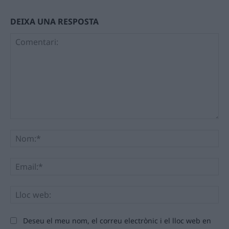
DEIXA UNA RESPOSTA
Comentari:
No
Ema
Llo
we
Deseu el meu nom, el correu electrònic i el lloc web en