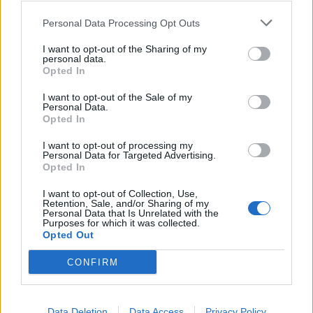
Amposta recupera les Cases del Castell
i culmina un projecte estratègic que
Personal Data Processing Opt Outs
vincula patrimoni, turisme i
gastronomia
I want to opt-out of the Sharing of my
personal data.
6 d'agost de 2026
Opted In
Els vestits de paper guanyen força
I want to opt-out of the Sale of my
enguany amb més modistes i gairebé
Personal Data.
40 peces a concurs
Opted In
31 de juliol de 2026
I want to opt-out of processing my
Personal Data for Targeted Advertising.
Carrega més
Opted In
I want to opt-out of Collection, Use,
Retention, Sale, and/or Sharing of my
Personal Data that Is Unrelated with the
Purposes for which it was collected.
Opted Out
CONFIRM
Data Deletion
Data Access
Privacy Policy