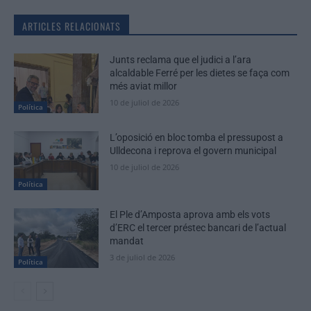
ARTICLES RELACIONATS
Junts reclama que el judici a l’ara
alcaldable Ferré per les dietes se faça com
més aviat millor
10 de juliol de 2026
Política
L’oposició en bloc tomba el pressupost a
Ulldecona i reprova el govern municipal
10 de juliol de 2026
Política
El Ple d’Amposta aprova amb els vots
d’ERC el tercer préstec bancari de l’actual
mandat
3 de juliol de 2026
Política