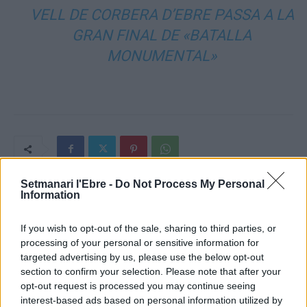
VELL DE CORBERA D’EBRE PASSA A LA
GRAN FINAL DE «BATALLA
MONUMENTAL»
Setmanari l'Ebre -
Do Not Process My Personal
Information
Article anterior
Article següent
Detingut el conductor que va
La proposta de climatització
If you wish to opt-out of the sale, sharing to third parties, or
conduir temeràriament
sostenible de l’Institut 3
processing of your personal or sensitive information for
provocant un accident de
d’Abril, guanyador dels
targeted advertising by us, please use the below opt-out
trànsit al centre de Tortosa
pressupostos participatius a
section to confirm your selection. Please note that after your
Móra la Nova
opt-out request is processed you may continue seeing
interest-based ads based on personal information utilized by