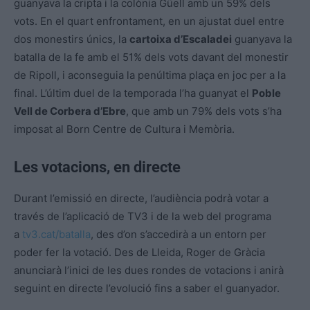
guanyava la cripta i la colònia Güell amb un 59% dels
vots. En el quart enfrontament, en un ajustat duel entre
dos monestirs únics, la
cartoixa d’Escaladei
guanyava la
batalla de la fe amb el 51% dels vots davant del monestir
de Ripoll, i aconseguia la penúltima plaça en joc per a la
final. L’últim duel de la temporada l’ha guanyat el
Poble
Vell de Corbera d’Ebre
, que amb un 79% dels vots s’ha
imposat al Born Centre de Cultura i Memòria.
Les votacions, en directe
Durant l’emissió en directe, l’audiència podrà votar a
través de l’aplicació de TV3 i de la web del programa
a
tv3.cat/batalla
, des d’on s’accedirà a un entorn per
poder fer la votació. Des de Lleida, Roger de Gràcia
anunciarà l’inici de les dues rondes de votacions i anirà
seguint en directe l’evolució fins a saber el guanyador.