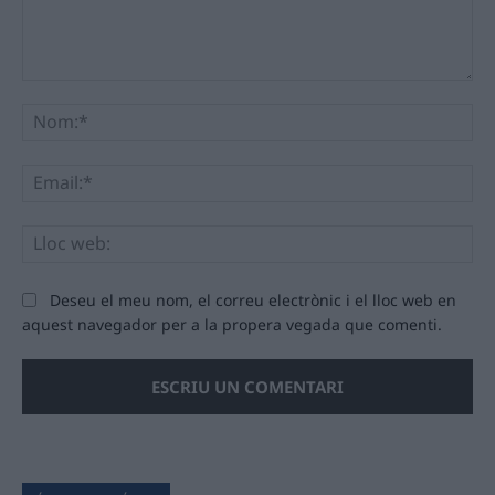
Comentari:
No
Ema
Llo
we
Deseu el meu nom, el correu electrònic i el lloc web en
aquest navegador per a la propera vegada que comenti.