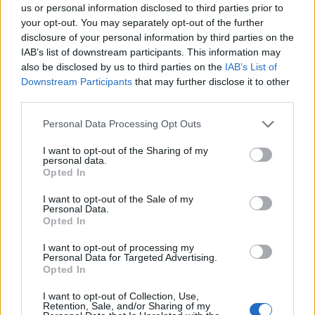
us or personal information disclosed to third parties prior to
your opt-out. You may separately opt-out of the further
disclosure of your personal information by third parties on the
IAB’s list of downstream participants. This information may
also be disclosed by us to third parties on the
IAB’s List of
Downstream Participants
that may further disclose it to other
third parties.
Personal Data Processing Opt Outs
Redaccio
I want to opt-out of the Sharing of my
personal data.
Periodistes
Opted In
I want to opt-out of the Sale of my
Personal Data.
Opted In
ARTICLES RELACIONATS
I want to opt-out of processing my
Personal Data for Targeted Advertising.
La Ràpita optarà al Pla de Barris amb un
Opted In
projecte valorat en 12,5 milions d’euros
10 de juliol de 2026
I want to opt-out of Collection, Use,
Retention, Sale, and/or Sharing of my
Societat