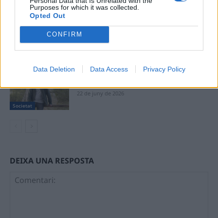
Personal Data that Is Unrelated with the
Purposes for which it was collected.
Opted Out
La nova passarel·la entre Pla d’Empúries i
el Grau i la neteja del barranc de la Mina,
CONFIRM
primeres escomeses del Pla de Barris
13 de juliol de 2026
Societat
Data Deletion
Data Access
Privacy Policy
“Escòcia és un país de contradiccions:
salvatge i profundament intel·lectual”
22 de juny de 2026
Societat
DEIXA UNA RESPOSTA