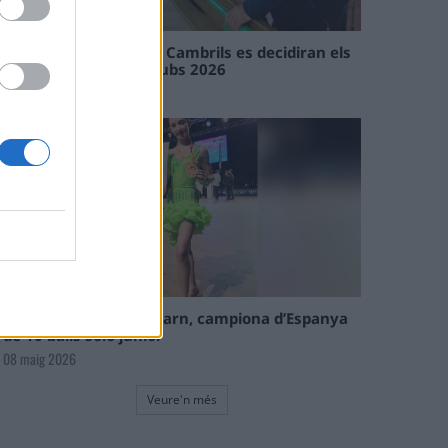
En les tirades de Flix i Cambrils es decidiran els
campions de l’Interclubs 2026
08 maig 2026
La tortosina Cinta Talarn, campiona d’Espanya
de 10 balls solo júnior
08 maig 2026
Veure'n més