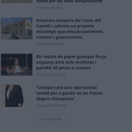
Renfe per les altes temperatures
7 d'agost de 2026
Amposta recupera les Cases del
Castell i culmina un projecte
estratègic que vincula patrimoni,
turisme i gastronomia
6 d'agost de 2026
Els vestits de paper guanyen força
enguany amb més modistes i
gairebé 40 peces a concurs
31 de juliol de 2026
“L’eclipsi serà una oportunitat
també per a gaudir de les Festes
Majors d’Amposta”
31 de juliol de 2026
Carrega més