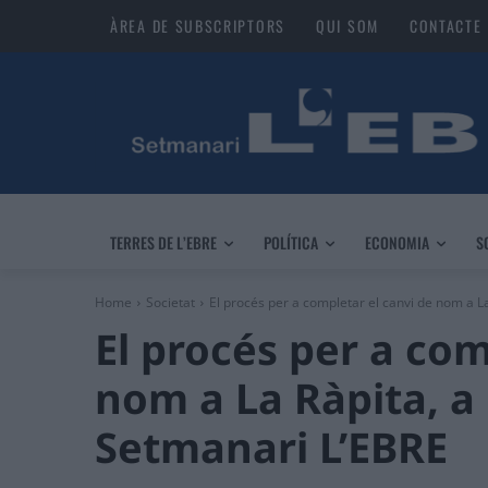
ÀREA DE SUBSCRIPTORS
QUI SOM
CONTACTE
TERRES DE L’EBRE
POLÍTICA
ECONOMIA
S
Home
Societat
El procés per a completar el canvi de nom a La 
El procés per a com
nom a La Ràpita, a
Setmanari L’EBRE