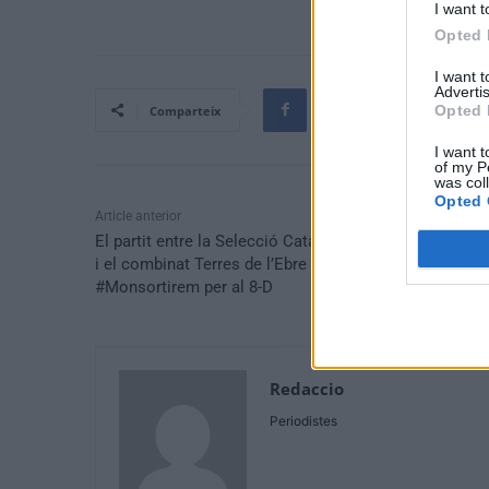
I want t
Opted 
I want 
Advertis
Opted 
Comparteix
I want t
of my P
was col
Opted 
Article anterior
El partit entre la Selecció Catalana Femenina Amateur
i el combinat Terres de l’Ebre en favor de
#Monsortirem per al 8-D
Redaccio
Periodistes