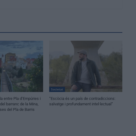
Societat
la entre Pla d’Empúries i
“Escòcia és un país de contradiccions:
a del barranc de la Mina,
salvatge i profundament intel·lectual”
es del Pla de Barris