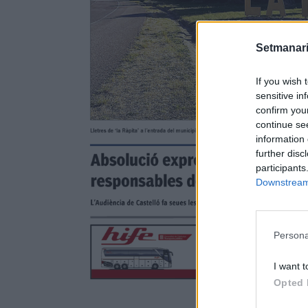
Setmanari
If you wish 
sensitive in
confirm you
continue se
information 
further disc
participants
Downstream 
Persona
I want t
Opted 