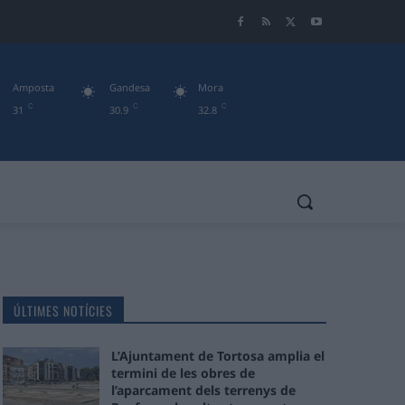
Amposta
Gandesa
Mora
C
C
C
31
30.9
32.8
ÚLTIMES NOTÍCIES
L’Ajuntament de Tortosa amplia el
termini de les obres de
l’aparcament dels terrenys de