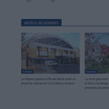
ARTICLES RELACIONATS
Societat
Societat
La Ràpita optarà al Pla de Barris amb un
La nova passarel·
projecte valorat en 12,5 milions d’euros
el Grau i la netej
primeres escomes