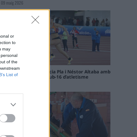
09 maig 2026
sonal or
ection to
ou may
 personal
out of the
 downstream
Paula Sintorres, Patrícia Pla i Néstor Altaba amb
B’s List of
la selecció catalana sub-16 d’atletisme
08 maig 2026