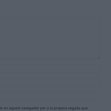
Nom:*
Email:*
Lloc
web:
 web en aquest navegador per a la propera vegada que