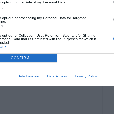
o opt-out of the Sale of my Personal Data.
In
to opt-out of processing my Personal Data for Targeted
ing.
In
o opt-out of Collection, Use, Retention, Sale, and/or Sharing
ersonal Data that Is Unrelated with the Purposes for which it
lected.
Out
Article següent
Capacitisme
CONFIRM
Data Deletion
Data Access
Privacy Policy