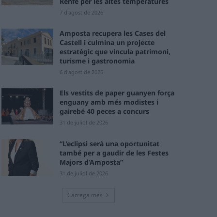
Renfe per les altes temperatures
7 d'agost de 2026
Amposta recupera les Cases del
Castell i culmina un projecte
estratègic que vincula patrimoni,
turisme i gastronomia
6 d'agost de 2026
Els vestits de paper guanyen força
enguany amb més modistes i
gairebé 40 peces a concurs
31 de juliol de 2026
“L’eclipsi serà una oportunitat
també per a gaudir de les Festes
Majors d’Amposta”
31 de juliol de 2026
Carrega més