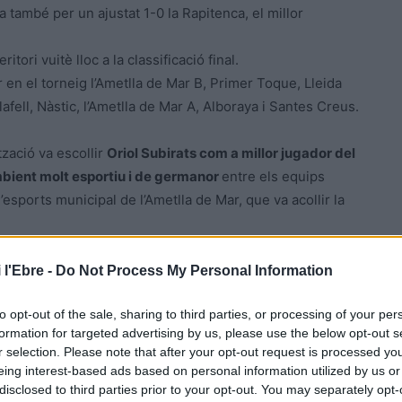
 també per un ajustat 1-0 la Rapitenca, el millor
ori vuitè lloc a la classificació final.
 en el torneig l’Ametlla de Mar B, Primer Toque, Lleida
afell, Nàstic, l’Ametlla de Mar A, Alboraya i Santes Creus.
tzació va escollir
Oriol Subirats com a millor jugador del
bient molt esportiu i de germanor
entre els equips
’esports municipal de l’Ametlla de Mar, que va acollir la
 l'Ebre -
Do Not Process My Personal Information
to opt-out of the sale, sharing to third parties, or processing of your per
formation for targeted advertising by us, please use the below opt-out s
r selection. Please note that after your opt-out request is processed y
eing interest-based ads based on personal information utilized by us or
disclosed to third parties prior to your opt-out. You may separately opt-