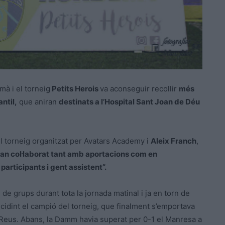
mà i el torneig
Petits Herois
va aconseguir recollir
més
ntil,
que aniran
destinats a l’Hospital Sant Joan de Déu
el torneig organitzat per Avatars Academy i
Aleix Franch
,
 han col·laborat tant amb aportacions com en
participants i gent assistent”.
 de grups durant tota la jornada matinal i ja en torn de
ecidint el campió del torneig, que finalment s’emportava
 Reus. Abans, la Damm havia superat per 0-1 el Manresa a