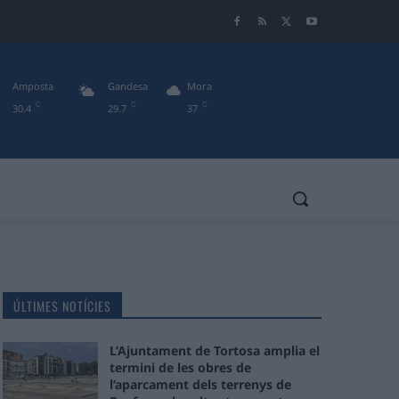
Amposta
Gandesa
Mora
C
C
C
30.4
29.7
37
ÚLTIMES NOTÍCIES
L’Ajuntament de Tortosa amplia el
termini de les obres de
l’aparcament dels terrenys de