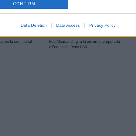
CONFIRM
Data Deletion
Data Access
Privacy Policy
Esports
a per la continuïtat
Edu Albacar dirigirà la pròxima temporada
a l’equip del Reus FCR