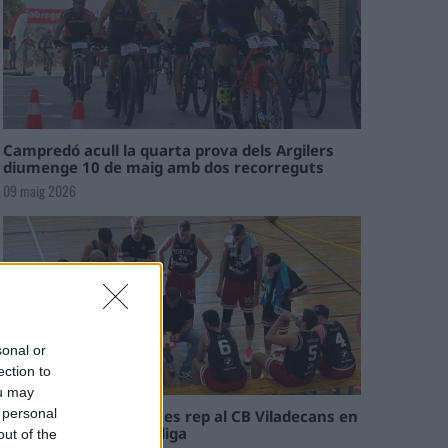
Campredó acull la quarta prova dels Argilers
diumenge 10 de maig amb dos recorreguts
09 maig 2026
sonal or
ection to
ou may
 personal
El Cantaires amb baixes rep al CB Viladecans en
el tram decisiu de la lliga
out of the