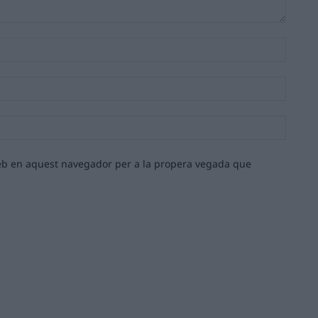
Nom:*
Email:*
Lloc
web:
 web en aquest navegador per a la propera vegada que