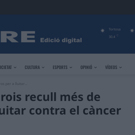
Tortosa
C
30.4
OCIETAT
CULTURA
ESPORTS
OPINIÓ
VÍDEOS
s per a lluitar...
erois recull més de
luitar contra el càncer