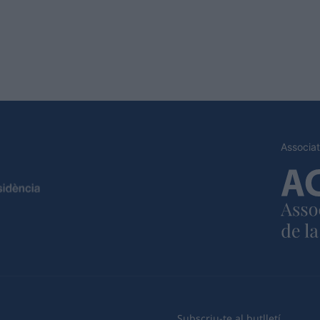
Associat
Subscriu-te al butlletí