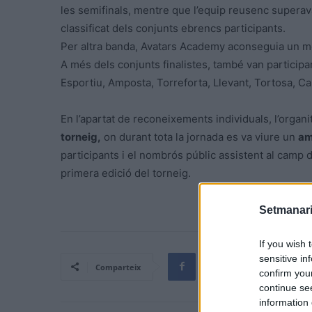
les semifinals, mentre que l’equip reusenc superava
classificat dels conjunts ebrencs participants.
Per altra banda, Avatars Academy aconseguia un merit
A més dels conjunts finalistes, també van participar
Esportiu, Amposta, Torreforta, Llevant, Tortosa, Cal
En l’apartat de reconeixements individuals, l’organi
torneig,
on durant tota la jornada es va viure un
am
participants i el nombrós públic assistent al camp d
primera edició del torneig.
Setmanari
If you wish 
sensitive in
Comparteix
confirm you
continue se
information 