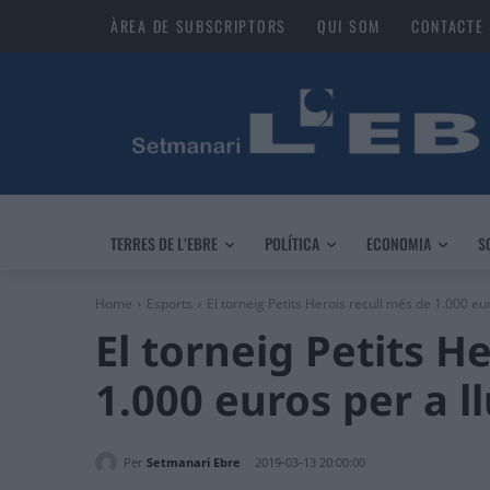
ÀREA DE SUBSCRIPTORS
QUI SOM
CONTACTE
TERRES DE L’EBRE
POLÍTICA
ECONOMIA
S
Home
Esports
El torneig Petits Herois recull més de 1.000 euro
El torneig Petits H
1.000 euros per a l
Per
Setmanari Ebre
2019-03-13 20:00:00