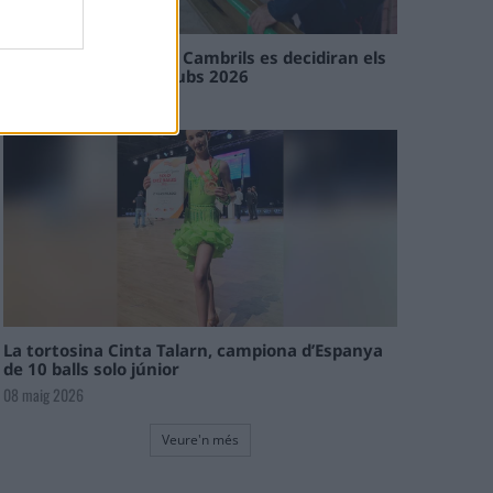
En les tirades de Flix i Cambrils es decidiran els
campions de l’Interclubs 2026
08 maig 2026
La tortosina Cinta Talarn, campiona d’Espanya
de 10 balls solo júnior
08 maig 2026
Veure'n més