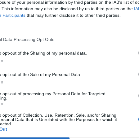
losure of your personal information by third parties on the IAB’s list of
. This information may also be disclosed by us to third parties on the
IA
Article següent
Participants
that may further disclose it to other third parties.
El Born CCM acull un cicle d’activitats musicals al
voltant de la memòria de la mà d’Eufònic
l Data Processing Opt Outs
o opt-out of the Sharing of my personal data.
In
o opt-out of the Sale of my Personal Data.
In
to opt-out of processing my Personal Data for Targeted
ing.
In
o opt-out of Collection, Use, Retention, Sale, and/or Sharing
ersonal Data that Is Unrelated with the Purposes for which it
lected.
Out