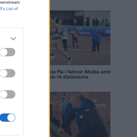
09 maig 2026
 downstream
B’s List of
Paula Sintorres, Patrícia Pla i Néstor Altaba amb
la selecció catalana sub-16 d’atletisme
08 maig 2026