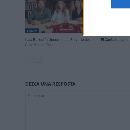
Esports
Esports
Laia Ballesté s’incorpora al Servette de la
El Cantaires apost
Superlliga suïssa
DEIXA UNA RESPOSTA