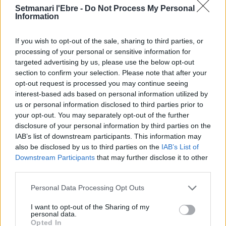
Setmanari l'Ebre -
Do Not Process My Personal
Comentari:
Information
No
If you wish to opt-out of the sale, sharing to third parties, or
Ema
processing of your personal or sensitive information for
targeted advertising by us, please use the below opt-out
section to confirm your selection. Please note that after your
Llo
opt-out request is processed you may continue seeing
we
interest-based ads based on personal information utilized by
us or personal information disclosed to third parties prior to
Deseu el meu nom, el correu electrònic i el lloc web en
your opt-out. You may separately opt-out of the further
aquest navegador per a la propera vegada que comenti.
disclosure of your personal information by third parties on the
IAB’s list of downstream participants. This information may
also be disclosed by us to third parties on the
IAB’s List of
Downstream Participants
that may further disclose it to other
third parties.
Personal Data Processing Opt Outs
ÚLTIMES NOTÍCIES
I want to opt-out of the Sharing of my
personal data.
Opted In
L’Observatori de l’Ebre lidera de nou la