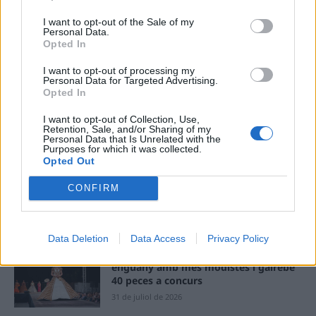
recerca sobre l’astre rei en el segon
I want to opt-out of the Sale of my
eclipsi solar total de la seva història
Personal Data.
7 d'agost de 2026
Opted In
I want to opt-out of processing my
L’Ajuntament de Tortosa amplia el
Personal Data for Targeted Advertising.
Opted In
termini de les obres de l’aparcament
dels terrenys de Renfe per les altes
I want to opt-out of Collection, Use,
temperatures
Retention, Sale, and/or Sharing of my
7 d'agost de 2026
Personal Data that Is Unrelated with the
Purposes for which it was collected.
Opted Out
Amposta recupera les Cases del Castell
i culmina un projecte estratègic que
CONFIRM
vincula patrimoni, turisme i
gastronomia
6 d'agost de 2026
Data Deletion
Data Access
Privacy Policy
Els vestits de paper guanyen força
enguany amb més modistes i gairebé
40 peces a concurs
31 de juliol de 2026