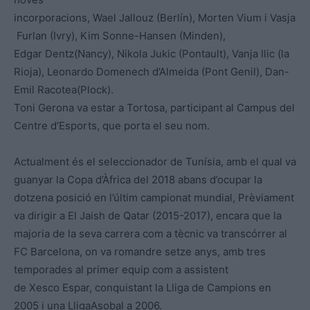
incorporacions, Wael Jallouz (Berlín), Morten Vium i Vasja
Furlan (Ivry), Kim Sonne-Hansen (Minden),
Edgar Dentz(Nancy), Nikola Jukic (Pontault), Vanja Ilic (la
Rioja), Leonardo Domenech d’Almeida (Pont Genil), Dan-
Emil Racotea(Plock).
Toni Gerona va estar a Tortosa, participant al Campus del
Centre d’Esports, que porta el seu nom.
Actualment és el seleccionador de Tunísia, amb el qual va
guanyar la Copa d’Àfrica del 2018 abans d’ocupar la
dotzena posició en l’últim campionat mundial, Prèviament
va dirigir a El Jaish de Qatar (2015-2017), encara que la
majoria de la seva carrera com a tècnic va transcórrer al
FC Barcelona, on va romandre setze anys, amb tres
temporades al primer equip com a assistent
de Xesco Espar, conquistant la Lliga de Campions en
2005 i una LligaAsobal a 2006.