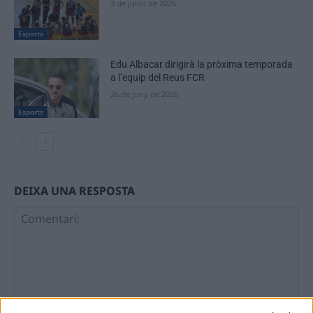
3 de juliol de 2026
Esports
Edu Albacar dirigirà la pròxima temporada
a l’equip del Reus FCR
26 de juny de 2026
Esports
DEIXA UNA RESPOSTA