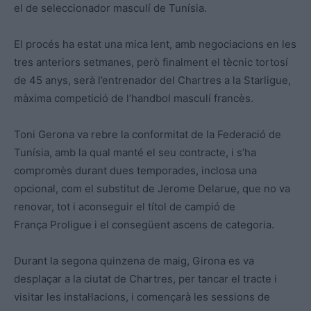
el de seleccionador masculí de Tunísia.
El procés ha estat una mica lent, amb negociacions en les
tres anteriors setmanes, però finalment el tècnic tortosí
de 45 anys, serà l’entrenador del Chartres a la Starligue,
màxima competició de l’handbol masculí francès.
Toni Gerona va rebre la conformitat de la Federació de
Tunísia, amb la qual manté el seu contracte, i s’ha
compromès durant dues temporades, inclosa una
opcional, com el substitut de Jerome Delarue, que no va
renovar, tot i aconseguir el títol de campió de
França Proligue i el consegüent ascens de categoria.
Durant la segona quinzena de maig, Girona es va
desplaçar a la ciutat de Chartres, per tancar el tracte i
visitar les instal·lacions, i començarà les sessions de