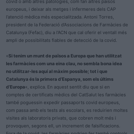
covid o amb altres patologies, com fan altres països
europeus, i deixar als metges i infermeres dels CAP
l’atenció mèdica més especialitzada. Antoni Torres,
president de la Federació d’Associacions de Farmàcies de
Catalunya (Fefac), diu a l’ACN que cal oferir el ventall més
ampli de possibilitats fiables de detecció de la covid.
«
Si tenim un munt de països a Europa que han utilitzat
les farmàcies com una eina clau, no sembla bona idea
no utilitzar-les aquí al màxim possible; tot i que
Catalunya és la primera d’Espanya, som els últims
d’Europa
«, explica. En aquest sentit diu que si en
comptes de certificats mèdics del CatSalut les farmàcies
també poguessin expedir passaports covid europeus,
com passa amb els tests als escolars, es reduirien moltes
visites als laboratoris privats, que cobren molt més i
provoquen, segons ell, un increment de falsificacions.
Fora de la covid, les farmàcies podrien fer també controls