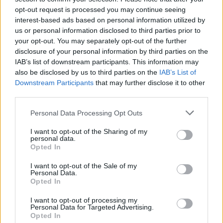
opt-out request is processed you may continue seeing
interest-based ads based on personal information utilized by
us or personal information disclosed to third parties prior to
your opt-out. You may separately opt-out of the further
disclosure of your personal information by third parties on the
IAB’s list of downstream participants. This information may
also be disclosed by us to third parties on the
IAB’s List of
Downstream Participants
that may further disclose it to other
Comentari:
third parties.
No
Personal Data Processing Opt Outs
Ema
I want to opt-out of the Sharing of my
personal data.
Opted In
Llo
I want to opt-out of the Sale of my
we
Personal Data.
Opted In
Deseu el meu nom, el correu electrònic i el lloc web en
aquest navegador per a la propera vegada que comenti.
I want to opt-out of processing my
Personal Data for Targeted Advertising.
Opted In