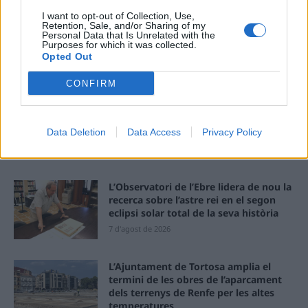
I want to opt-out of Collection, Use,
Retention, Sale, and/or Sharing of my
Personal Data that Is Unrelated with the
Purposes for which it was collected.
Opted Out
ÚLTIMES NOTÍCIES
CONFIRM
El Meteocat activa un dispositiu per
estudiar l’impacte de l’eclipsi sobre
Data Deletion
Data Access
Privacy Policy
l’atmosfera
7 d'agost de 2026
L’Observatori de l’Ebre lidera de nou la
recerca sobre l’astre rei en el segon
eclipsi solar total de la seva història
7 d'agost de 2026
L’Ajuntament de Tortosa amplia el
termini de les obres de l’aparcament
dels terrenys de Renfe per les altes
temperatures