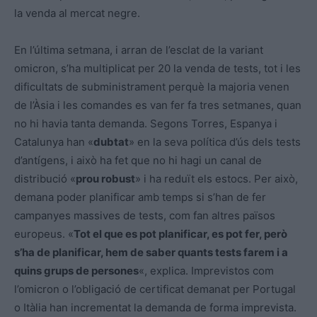
la venda al mercat negre.
En l’última setmana, i arran de l’esclat de la variant
omicron, s’ha multiplicat per 20 la venda de tests, tot i les
dificultats de subministrament perquè la majoria venen
de l’Àsia i les comandes es van fer fa tres setmanes, quan
no hi havia tanta demanda. Segons Torres, Espanya i
Catalunya han «
dubtat
» en la seva política d’ús dels tests
d’antígens, i això ha fet que no hi hagi un canal de
distribució «
prou robust
» i ha reduït els estocs. Per això,
demana poder planificar amb temps si s’han de fer
campanyes massives de tests, com fan altres països
europeus. «
Tot el que es pot planificar, es pot fer, però
s’ha de planificar, hem de saber quants tests farem i a
quins grups de persones
«, explica. Imprevistos com
l’omicron o l’obligació de certificat demanat per Portugal
o Itàlia han incrementat la demanda de forma imprevista.