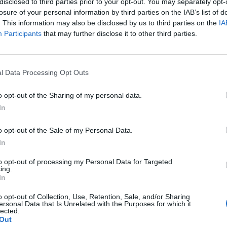
ificació econòmica.
disclosed to third parties prior to your opt-out. You may separately opt-
losure of your personal information by third parties on the IAB’s list of
. This information may also be disclosed by us to third parties on the
IA
Participants
that may further disclose it to other third parties.
l Data Processing Opt Outs
o opt-out of the Sharing of my personal data.
In
Article següent
Els World Sports Games Tortosa 2019 comencen les
o opt-out of the Sale of my Personal Data.
primeres sessions de treball amb els voluntaris
In
to opt-out of processing my Personal Data for Targeted
ing.
In
o opt-out of Collection, Use, Retention, Sale, and/or Sharing
ersonal Data that Is Unrelated with the Purposes for which it
lected.
Out