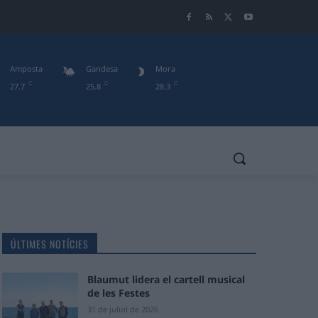
Amposta
Gandesa
Mora
C
C
C
27.7
25.8
28.3
ÚLTIMES NOTÍCIES
Blaumut lidera el cartell musical
de les Festes
31 de juliol de 2026