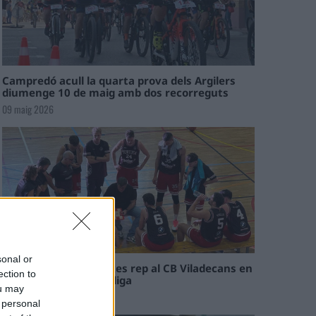
Campredó acull la quarta prova dels Argilers
diumenge 10 de maig amb dos recorreguts
09 maig 2026
sonal or
El Cantaires amb baixes rep al CB Viladecans en
ection to
el tram decisiu de la lliga
ou may
09 maig 2026
 personal