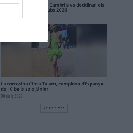
En les tirades de Flix i Cambrils es decidiran els
campions de l’Interclubs 2026
08 maig 2026
La tortosina Cinta Talarn, campiona d’Espanya
de 10 balls solo júnior
08 maig 2026
Veure'n més