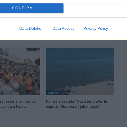
CONFIRM
Data Deletion
Data Access
Privacy Policy
Turisme
nes festes amb més de
Només 3 de cada 10 turistes visiten la
ctació per l’eclipsi
regió de l’Ebre durant juliol i agost