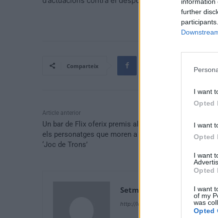
d’actuacions contra el despoblament i per la divers
information 
further disc
participants
Downstream 
Comparteix
Persona
I want t
Opted 
Article anterior
Un bar de Flix oferix premis als clients que encerten
I want t
els personatges que moren a l’última temporada de
Opted 
‘Joc de Trons’
I want 
Advertis
Opted 
Setmanari Ebre
I want t
of my P
was col
http://localhost/setmanari-copia
Opted 