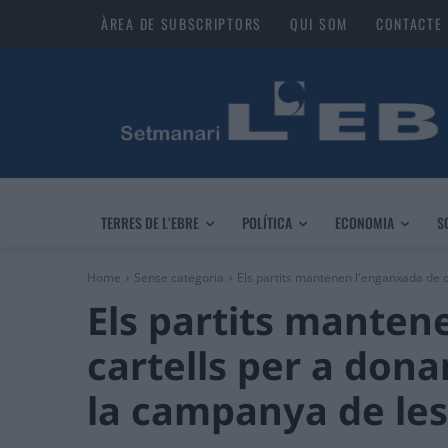
ÀREA DE SUBSCRIPTORS
QUI SOM
CONTACTE
TERRES DE L’EBRE
POLÍTICA
ECONOMIA
S
Home
Sense categoria
Els partits mantenen l'enganxada de car
Els partits manten
cartells per a donar
la campanya de les