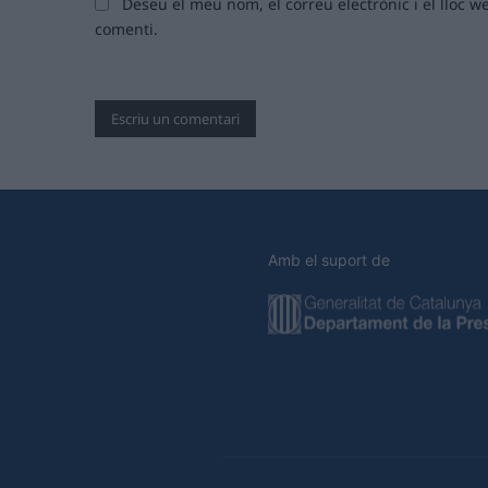
Deseu el meu nom, el correu electrònic i el lloc
comenti.
Amb el suport de