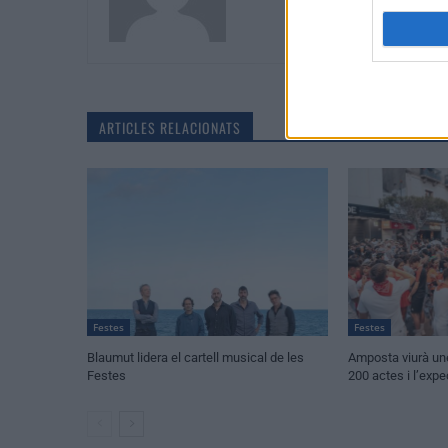
ARTICLES RELACIONATS
Festes
Festes
Blaumut lidera el cartell musical de les
Amposta viurà u
Festes
200 actes i l’expe