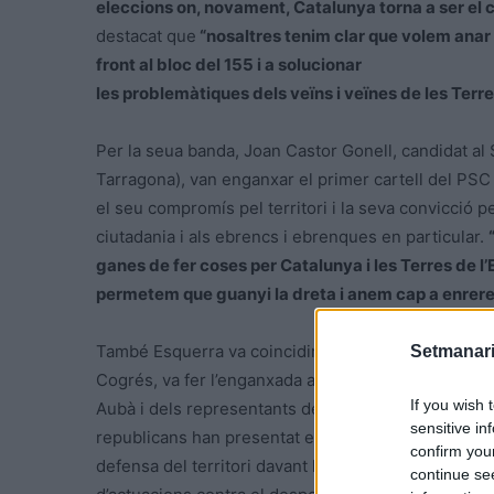
eleccions on, novament, Catalunya torna a ser el ce
destacat que
“nosaltres tenim clar que volem anar 
front al bloc del 155 i a solucionar
les problemàtiques dels veïns i veïnes de les Terres
Per la seua banda, Joan Castor Gonell, candidat al
Tarragona), van enganxar el primer cartell del PSC 
el seu compromís pel territori i la seva convicció p
ciutadania i als ebrencs i ebrenques en particular.
ganes de fer coses per Catalunya i les Terres de l’
permetem que guanyi la dreta i anem cap a enrere
També Esquerra va coincidir en l’espai amb els alt
Setmanari
Cogrés, va fer l’enganxada acompanyada del també c
If you wish 
Aubà i dels representants de la candidatura d’Esque
sensitive in
republicans han presentat esta setmana els eixos d
confirm you
defensa del territori davant les «agressions» de l’Es
continue se