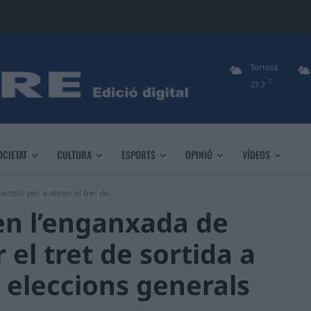
Tortosa
C
27.7
OCIETAT
CULTURA
ESPORTS
OPINIÓ
VÍDEOS
tells per a donar el tret de...
en l’enganxada de
 el tret de sortida a
 eleccions generals