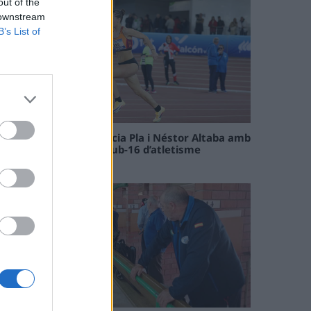
out of the
 downstream
B’s List of
Paula Sintorres, Patrícia Pla i Néstor Altaba amb
la selecció catalana sub-16 d’atletisme
08 maig 2026