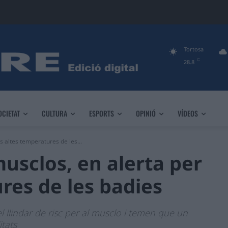
Tortosa
C
28.8
OCIETAT
CULTURA
ESPORTS
OPINIÓ
VÍDEOS
s altes temperatures de les...
usclos, en alerta per
res de les badies
l llindar de risc per al musclo i temen que un
tats