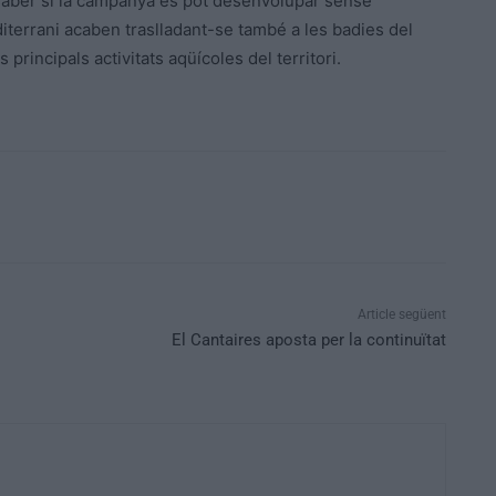
aber si la campanya es pot desenvolupar sense
iterrani acaben traslladant-se també a les badies del
rincipals activitats aqüícoles del territori.
Article següent
El Cantaires aposta per la continuïtat