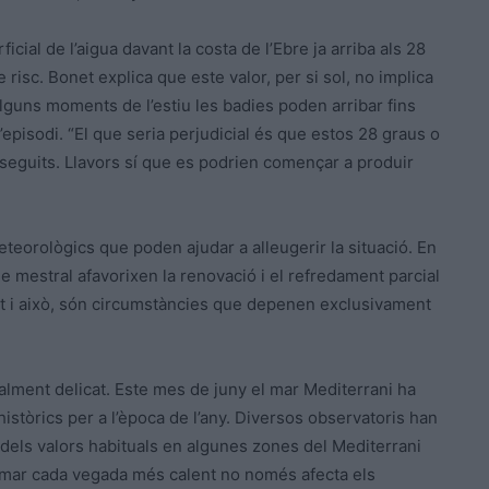
ial de l’aigua davant la costa de l’Ebre ja arriba als 28
e risc. Bonet explica que este valor, per si sol, no implica
guns moments de l’estiu les badies poden arribar fins
l’episodi. “El que seria perjudicial és que estos 28 graus o
eguits. Llavors sí que es podrien començar a produir
teorològics que poden ajudar a alleugerir la situació. En
de mestral afavorixen la renovació i el refredament parcial
 Tot i això, són circumstàncies que depenen exclusivament
alment delicat. Este mes de juny el mar Mediterrani ha
stòrics per a l’època de l’any. Diversos observatoris han
 dels valors habituals en algunes zones del Mediterrani
 mar cada vegada més calent no només afecta els