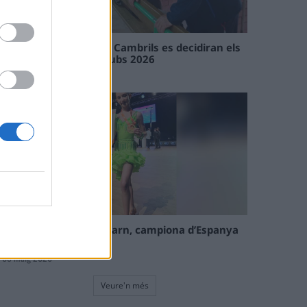
En les tirades de Flix i Cambrils es decidiran els
campions de l’Interclubs 2026
08 maig 2026
La tortosina Cinta Talarn, campiona d’Espanya
de 10 balls solo júnior
08 maig 2026
Veure'n més