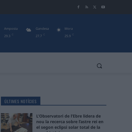
Amposta
Gandesa
Mora
C
C
C
29.3
27.7
25.9
ÚLTIMES NOTÍCIES
L’Observatori de l’Ebre lidera de
nou la recerca sobre l’astre rei en
el segon eclipsi solar total de la