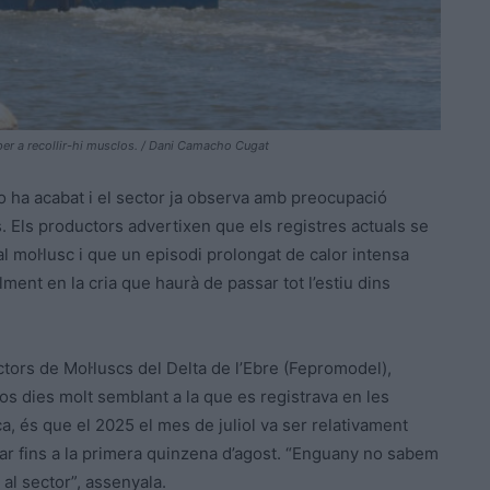
per a recollir-hi musclos. / Dani Camacho Cugat
o ha acabat i el sector ja observa amb preocupació
s. Els productors advertixen que els registres actuals se
al mol·lusc i que un episodi prolongat de calor intensa
lment en la cria que haurà de passar tot l’estiu dins
tors de Mol·luscs del Delta de l’Ebre (Fepromodel),
os dies molt semblant a la que es registrava en les
ca, és que el 2025 el mes de juliol va ser relativament
ar fins a la primera quinzena d’agost. “Enguany no sabem
al sector”, assenyala.