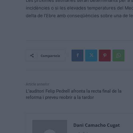
Les pròximes setmanes seran determinants per a s
incidències o si les elevades temperatures del Med
delta de l’Ebre amb conseqüències sobre una de les p
Comparteix
Article anterior
L’auditori Felip Pedrell afronta la recta final de la
reforma i preveu reobrir a la tardor
Dani Camacho Cugat