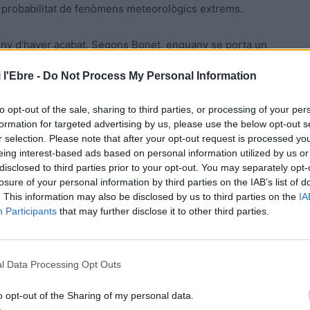
 probabilitat de fenòmens meteorològics extrems.
luny d’haver acabat. Segons Bonet, enguany se porta un
cula que encara queda per a collir un terç de la
 l'Ebre -
Do Not Process My Personal Information
iats a la calor, els productors fa anys que intenten
to opt-out of the sale, sharing to third parties, or processing of your per
formation for targeted advertising by us, please use the below opt-out s
ercial abans que arriben les calorades més intenses de
r selection. Please note that after your opt-out request is processed y
ue no es pot protegir d’esta manera. La cria de musclo,
eing interest-based ads based on personal information utilized by us or
disclosed to third parties prior to your opt-out. You may separately opt-
es badies durant els mesos de juliol, agost i part del
losure of your personal information by third parties on the IAB’s list of
 vulnerable davant les temperatures elevades.
. This information may also be disclosed by us to third parties on the
IA
Participants
that may further disclose it to other third parties.
rés de diversos dies amb temperatures de l’aigua que van
 mort d’entre el 80 i el 90 % de la llavor de musclo a la
 milió de quilos de cria destinada a assegurar la
l Data Processing Opt Outs
 vulnerabilitat del sector davant les onades de calor
o opt-out of the Sharing of my personal data.