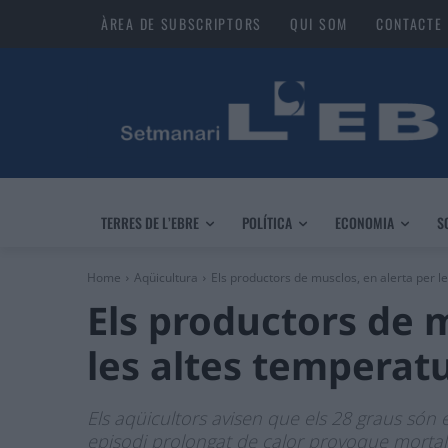
ÀREA DE SUBSCRIPTORS
QUI SOM
CONTACTE
TERRES DE L’EBRE
POLÍTICA
ECONOMIA
S
Home
Aqüicultura
Els productors de musclos, en alerta per le
Els productors de m
les altes temperatu
Els aqüicultors avisen que els 28 graus són e
episodi prolongat de calor provoque mortali